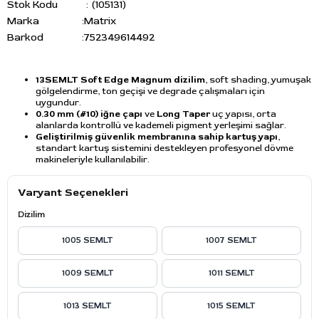
Stok Kodu
(105131)
Marka
:
Matrix
Barkod
:
752349614492
13SEMLT Soft Edge Magnum dizilim
, soft shading, yumuşak
gölgelendirme, ton geçişi ve degrade çalışmaları için
uygundur.
0.30 mm (#10) iğne çapı
ve
Long Taper
uç yapısı, orta
alanlarda kontrollü ve kademeli pigment yerleşimi sağlar.
Geliştirilmiş güvenlik membranına sahip kartuş yapı
,
standart kartuş sistemini destekleyen profesyonel dövme
makineleriyle kullanılabilir.
Varyant Seçenekleri
Dizilim
1005 SEMLT
1007 SEMLT
1009 SEMLT
1011 SEMLT
1013 SEMLT
1015 SEMLT