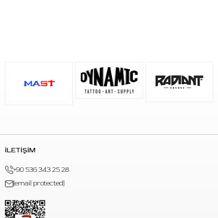
Öne Çıkan Özellikler
Marka:
Matrix
Seri:
Genesis
Model / Kod:
1013 SEMLT
İğne Tipi:
Soft Edge Magnum (SEM)
Konfigürasyon:
13SEMLT
İğne Çapı:
0.30 mm (#10)
Taper:
Long Taper
Yapı:
Geliştirilmiş güvenlik membranlı kartuş iğne
Mürekkep Akışı:
Stabil akış odaklı kartuş tasarımı
Rezervuar:
Geniş pigment rezervuarı
Kullanım:
Tek kullanımlık
İLETİŞİM
Uyumluluk:
Standart kartuş sistemini destekleyen
+90 536 343 25 28
profesyonel dövme makineleri
[email protected]
Paket İçeriği:
20 adet kartuş dövme iğnesi
Kullanım Talimatı
Kullanmadan önce ambalajın kapalı ve hasarsız olduğunu