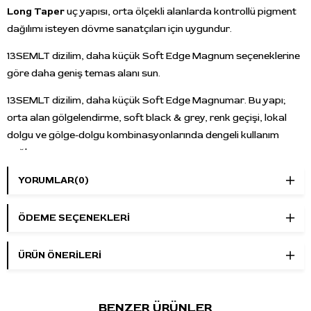
Long Taper
uç yapısı, orta ölçekli alanlarda kontrollü pigment
dağılımı isteyen dövme sanatçıları için uygundur.
13SEMLT dizilim, daha küçük Soft Edge Magnum seçeneklerine
göre daha geniş temas alanı sun.
13SEMLT dizilim, daha küçük Soft Edge Magnumar. Bu yapı;
orta alan gölgelendirme, soft black & grey, renk geçişi, lokal
dolgu ve gölge-dolgu kombinasyonlarında dengeli kullanım
sağlar.
Soft Edge Magnum yapısı, klasik magnum dizilime göre
YORUMLAR
(0)
kenarlarda daha yumuşak pigment dağılımı sunar. Bu sayede
geçiş alanlarında daha kontrollü ilerlemek, gölgeyi yüzeye daha
ÖDEME SEÇENEKLERI
dengeli yaymak ve ton geçişlerini daha doğal şekilde
oluşturmak mümkündür.
ÜRÜN ÖNERILERI
Long Taper uç formu, pigmentin cilde daha kademeli
yerleşmesini destekler. Bu yapı; hassas ton geçişi, soft shading,
BENZER ÜRÜNLER
yumuşak degrade ve kontrollü dolgu çalışmalarında pratik