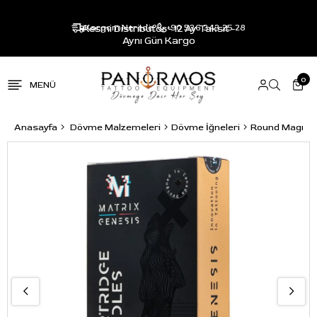
Resmi Distribütör - 12 Ay Taksit -
Kargom Nerede?
+90 536 343 25 28
Aynı Gün Kargo
0
Anasayfa
Dövme Malzemeleri
Dövme İğneleri
Round Magnu