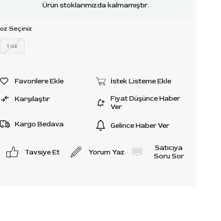
Ürün stoklarımızda kalmamıştır.
oz Seçiniz
1 oz
Favorilere Ekle
İstek Listeme Ekle
Fiyat Düşünce Haber
Karşılaştır
Ver
Kargo Bedava
Gelince Haber Ver
Satıcıya
Tavsiye Et
Yorum Yaz
Soru Sor