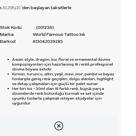
₺19.296,00
`den başlayan taksitlerle
Stok Kodu
(001236)
Marka
:
World Famous Tattoo Ink
Barkod
:
813082029285
Asian style, dragon, koi, floral ve ornamental dövme
kompozisyonları için hazırlanmış 16 renkli profesyonel
dövme boyası setidir.
Kırmızı, turuncu, altın, yeşil, mavi, mor, pembe ve beyaz
tonlarıyla geniş renk geçişleri, dolgu alanları, highlight
ve detay çalışmaları için güçlü bir palet sunar.
Her biri 1oz - 30ml olan 16 farklı renk, büyük parça
dövmelerde renk bütünlüğü kurmak ve set içinde
uyumlu tonlarla çalışmak isteyen stüdyolar için
uygundur.