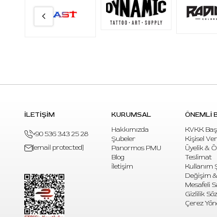
İLETİŞİM
KURUMSAL
ÖNEMLİ B
Hakkımızda
KVKK Baş
+90 536 343 25 28
Şubeler
Kişisel Ve
[email protected]
Panormos PMU
Üyelik & 
Blog
Teslimat
İletişim
Kullanım Ş
Değişim &
Mesafeli S
Gizlilik S
Çerez Yön