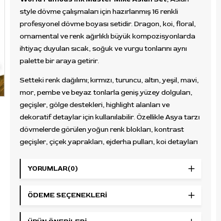
style dövme çalışmaları için hazırlanmış 16 renkli
profesyonel dövme boyası setidir. Dragon, koi, floral,
ornamental ve renk ağırlıklı büyük kompozisyonlarda
ihtiyaç duyulan sıcak, soğuk ve vurgu tonlarını aynı
palette bir araya getirir.
Setteki renk dağılımı; kırmızı, turuncu, altın, yeşil, mavi,
mor, pembe ve beyaz tonlarla geniş yüzey dolguları,
geçişler, gölge destekleri, highlight alanları ve
dekoratif detaylar için kullanılabilir. Özellikle Asya tarzı
dövmelerde görülen yoğun renk blokları, kontrast
geçişler, çiçek yaprakları, ejderha pulları, koi detayları
ve arka plan hareketleri için dengeli bir çalışma alanı
sunar.
YORUMLAR
(0)
Kullanım Alanı
ÖDEME SEÇENEKLERI
World Famous Ink Master Mike Asian Set; dragon, koi,
floral, mitolojik figürler, ornamental detaylar,