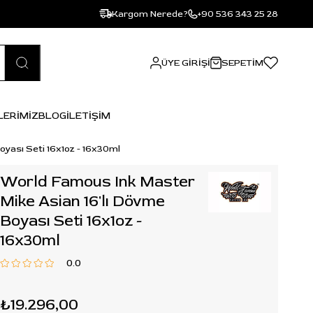
Kargom Nerede?
+90 536 343 25 28
ÜYE GIRIŞI
SEPETIM
LERİMİZ
BLOG
İLETİŞİM
oyası Seti 16x1oz - 16x30ml
World Famous Ink Master
Mike Asian 16'lı Dövme
Boyası Seti 16x1oz -
16x30ml
0.0
₺19.296,00