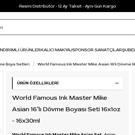
Resmi Distribütör - 12 Ay Taksit - Aynı Gün Kargo
İNDİRİMLİ ÜRÜNLER
KALICI MAKYAJ
SPONSOR SANATÇILAR
ŞUBE
e Boya Setleri
World Famous Ink Master Mike Asian 16'lı Dövme B
ÜRÜN ÖZELLIKLERI
World Famous Ink Master Mike
Asian 16’lı Dövme Boyası Seti 16x1oz
- 16x30ml
World Famous Ink Master Mike Asian Set
, Asian