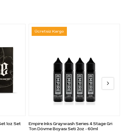
Ücretsiz Kargo
Üc
et 1oz Set
Empire Inks Graywash Series 4 Stage Gri
Etern
Ton Dövme Boyası Seti 2oz - 60ml
2 oz -