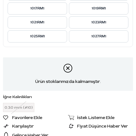
1017RM1
1019RM1
1021RM1
1023RM1
1025RM1
1027RM1
Ürün stoklarımızda kalmamıştır.
İğne Kalınlıkları
0.30 mm (#10)
Favorilere Ekle
İstek Listeme Ekle
Karşılaştır
Fiyat Düşünce Haber Ver
Gelince Haber Ver