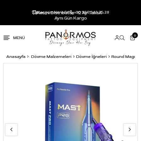
Resmi Distribütör - 12 Ay Taksit -
Kargom Nerede?
+90 536 343 25 28
Aynı Gün Kargo
0
Anasayfa
Dövme Malzemeleri
Dövme İğneleri
Round Magnu