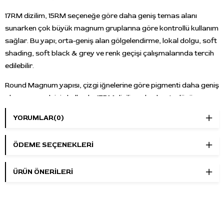
17RM dizilim, 15RM seçeneğe göre daha geniş temas alanı
sunarken çok büyük magnum gruplarına göre kontrollü kullanım
sağlar. Bu yapı; orta-geniş alan gölgelendirme, lokal dolgu, soft
shading, soft black & grey ve renk geçişi çalışmalarında tercih
edilebilir.
Round Magnum yapısı, çizgi iğnelerine göre pigmenti daha geniş
alana yaymak için kullanılır. 17RM dizilim, alan kontrolünü
koruyarak daha dengeli gölge ve dolgu yapmak isteyen
YORUMLAR
(0)
sanatçılar için pratik bir magnum seçeneğidir.
Long Taper / 5 mm uç yapısı, pigmentin cilde daha kademeli
ÖDEME SEÇENEKLERI
yerleşmesini destekler. Bu yapı; hassas ton geçişi, yumuşak
degrade, kontrollü shading ve orta-geniş alan dolgu
ÜRÜN ÖNERILERI
çalışmalarında dengeli kullanım sunar.
Mast Pro kartuş yapısında dahili membran sistemi ve şeffaf
kartuş gövdesi bulunur. Membran sistemi, pigment ve sıvı geri