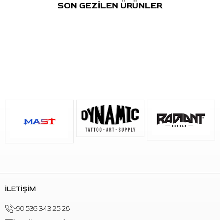
akış riskini azaltmaya yardımcı olur. Şeffaf gövde ise uygulama
SON GEZİLEN ÜRÜNLER
sırasında iğne hareketini ve pigment akışını takip etmeyi
kolaylaştırır.
Her kartuş EO gaz ile sterilize edilmiştir, tekli steril ambalajdadır
ve yalnızca tek kullanımlıktır. Kutu içeriğinde
20 adet steril
kartuş dövme iğnesi
bulunur. Standart kartuş sistemini
destekleyen pen ve rotary dövme makineleriyle kullanılabilir.
Kullanım Alanı
Orta ve geniş alan gölgelendirme çalışmaları
Soft shading ve yumuşak ton geçişleri
Soft black & grey uygulamaları
Kontrollü dolgu çalışmaları
Renk geçişi ve pigment yerleştirme işlemleri
Round Magnum gerektiren kontrollü magnum
uygulamaları
İLETİŞİM
Öne Çıkan Özellikler
+90 536 343 25 28
Marka:
Mast