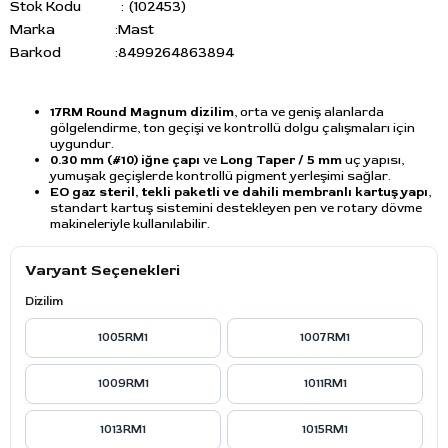
Stok Kodu
(102453)
Marka
:
Mast
Barkod
:
8499264863894
17RM Round Magnum dizilim
, orta ve geniş alanlarda
gölgelendirme, ton geçişi ve kontrollü dolgu çalışmaları için
uygundur.
0.30 mm (#10) iğne çapı
ve
Long Taper / 5 mm
uç yapısı,
yumuşak geçişlerde kontrollü pigment yerleşimi sağlar.
EO gaz steril, tekli paketli ve dahili membranlı kartuş yapı
,
standart kartuş sistemini destekleyen pen ve rotary dövme
makineleriyle kullanılabilir.
Varyant Seçenekleri
Dizilim
1005RM1
1007RM1
1009RM1
1011RM1
1013RM1
1015RM1