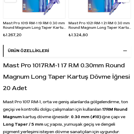
Mast Pro 1019 RM-1 19 RM 0.30 mm
Mast Pro 1021 RM-1 21 RM 0.30 mm
Round Magnum Long Taper Kartuş
Round Magnum Long Taper Kartuş
Dövme İğnesi 20 Adet
Dövme İğnesi 20 Adet
₺1.267,20
₺1.324,80
ÜRÜN ÖZELLIKLERI
Mast Pro 1017RM-1 17 RM 0.30mm Round
Magnum Long Taper Kartuş Dövme İğnesi
20 Adet
Mast Pro 1017 RM-1, orta ve geniş alanlarda gölgelendirme, ton
geçişi ve kontrollü dolgu çalışmaları için kullanılan
17RM Round
Magnum
kartuş dövme iğnesidir.
0.30 mm (#10)
iğne çapı ve
Long Taper / 5 mm
uç yapısı, yumuşak geçiş ve dengeli
pigment yerleşimi isteyen dövme sanatçıları için uygundur.