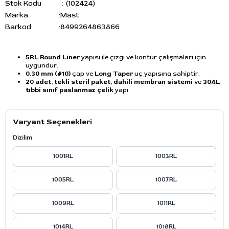
Stok Kodu
(102424)
Marka
:
Mast
Barkod
:
8499264863866
5RL Round Liner
yapısı ile çizgi ve kontur çalışmaları için
uygundur.
0.30 mm (#10)
çap ve
Long Taper
uç yapısına sahiptir.
20 adet
,
tekli steril paket
,
dahili membran sistemi
ve
304L
tıbbi sınıf paslanmaz çelik
yapı
Varyant Seçenekleri
Dizilim
1001RL
1003RL
1005RL
1007RL
1009RL
1011RL
1014RL
1018RL