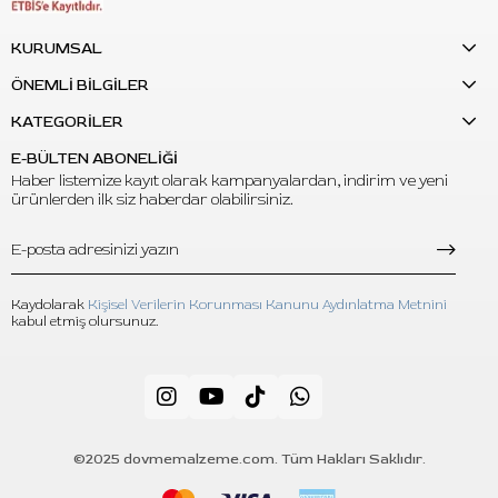
S: Çap ölçüsü nedir?
C:
Ürün 0.30 mm (#10) çap ölçüsündedir.
KURUMSAL
S: Kutu içinde kaç adet bulunur?
ÖNEMLİ BİLGİLER
C:
Kutu içinde 20 adet steril kartuş iğne bulunur.
KATEGORİLER
E-BÜLTEN ABONELİĞİ
Haber listemize kayıt olarak kampanyalardan, indirim ve yeni
ürünlerden ilk siz haberdar olabilirsiniz.
Kaydolarak
Kişisel Verilerin Korunması Kanunu Aydınlatma Metnini
kabul etmiş olursunuz.
©2025 dovmemalzeme.com. Tüm Hakları Saklıdır.