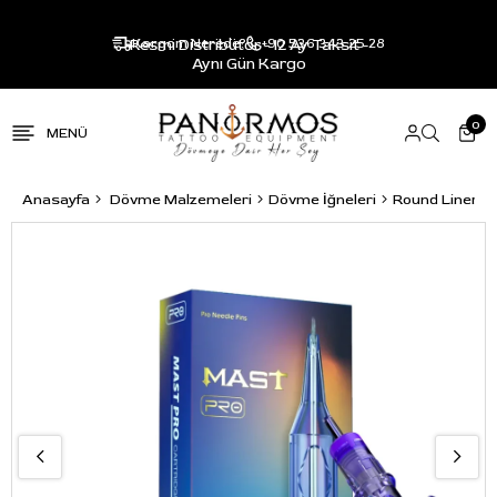
Resmi Distribütör - 12 Ay Taksit -
Kargom Nerede?
+90 536 343 25 28
Aynı Gün Kargo
0
Anasayfa
Dövme Malzemeleri
Dövme İğneleri
Round Liner R