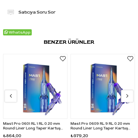
Satıcıya Soru Sor
WhatsApp
BENZER ÜRÜNLER
Mast Pro 0601 RL 1 RL 0.20 mm
Mast Pro 0609 RL 9 RL 0.20 mm
Round Liner Long Taper Kartuş
Round Liner Long Taper Kartuş
Dövme İğnesi 20 Adet
Dövme İğnesi 20 Adet
₺864,00
₺979,20