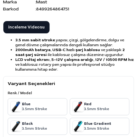
Marka
:
Mast
Barkod
:
8499264864751
İnceleme Videosu
3.5 mm sabit stroke
yapısı; çizgi, gölgelendirme, dolgu ve
genel dövme çalışmalarında dengeli kullanım sağlar.
2000mAh batarya
,
USB-C hızlı şarj kablosu
ve yaklaşık
2
saat şarj süresi
ile kablosuz çalışma düzenine uygundur.
LCD voltaj ekranı
,
5–12V çalışma aralığı
,
12V / 10500 RPM hız
ve kablosuz rotary pen yapısı ile profesyonel stüdyo
kullanımına hitap eder.
Varyant Seçenekleri
Renk / Model
Blue
Red
3.5mm Stroke
3.5mm Stroke
Black
Blue Gradient
3.5mm Stroke
3.5mm Stroke