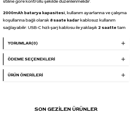
stiline göre kontrollü şekilde düzenlenmelidir.
2000mAh batarya kapasitesi
, kullanım ayarlarına ve çalışma
koşullarına bağlı olarak
8 saate kadar
kablosuz kullanım
sağlayabilir. USB-C hızlı şarj kablosu ile yaklaşık
2 saatte
tam
şarj edilebilir. Kablosuz yapısı, çalışma alanında kablo
hareketini azaltarak daha rahat bir uygulama düzeni oluşturur.
YORUMLAR
(0)
LCD voltaj ekranı
, çalışma voltajı, batarya durumu ve kullanım
ÖDEME SEÇENEKLERI
süresinin daha pratik takip edilmesine yardımcı olur. Starry
Edition gövde tasarımı, standart renk seçeneklerinden farklı,
ÜRÜN ÖNERILERI
dikkat çekici bir görünüm isteyen kullanıcılar için uygundur.
Standart kartuş sistemini destekleyen kartuş dövme iğneleriyle
kullanılabilir.
Kullanım Alanı
SON GEZİLEN ÜRÜNLER
Çizgi ve kontur çalışmaları
Gölgelendirme ve shading uygulamaları
Dolgu ve renk yerleştirme çalışmaları