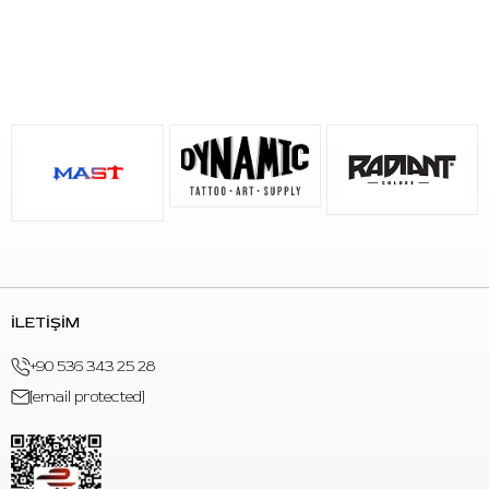
Ton geçişi ve kontrollü pigment uygulamaları
3.5 mm stroke ile çok yönlü kullanım isteyen profesyonel
dövme çalışmaları
Kablosuz çalışma düzeni tercih edilen stüdyo ve mobil
kullanım senaryoları
Öne Çıkan Özellikler
Marka:
Mast
Model:
Archer
Varyant:
Starry Edition
Ürün Türü:
Kablosuz rotary pen tipi dövme makinesi
Stroke Uzunluğu:
3.5 mm sabit stroke
Motor:
Coreless Motor
İLETİŞİM
Hız:
12V / 10500 RPM
Çalışma Voltajı:
5–12V
+90 536 343 25 28
Batarya Kapasitesi:
2000mAh
[email protected]
Şarj Süresi:
Yaklaşık 2 saat
Çalışma Süresi:
Kullanım ayarlarına bağlı olarak 8 saate
kadar