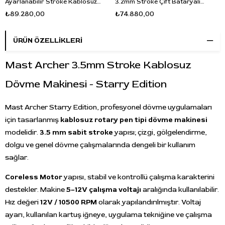
Ayarlanabilir Stroke Kablosuz
3.2mm Stroke Çift Bataryalı
Dövme Makinesi 3.2-5.5mm 30mm
Kablosuz Dövme Makinesi -
₺89.280,00
₺74.880,00
Grip - Siyah
Pembe
ÜRÜN ÖZELLIKLERI
Mast Archer 3.5mm Stroke Kablosuz
Dövme Makinesi - Starry Edition
Mast Archer Starry Edition, profesyonel dövme uygulamaları
için tasarlanmış
kablosuz rotary pen tipi dövme makinesi
modelidir.
3.5 mm sabit stroke
yapısı; çizgi, gölgelendirme,
dolgu ve genel dövme çalışmalarında dengeli bir kullanım
sağlar.
Coreless Motor
yapısı, stabil ve kontrollü çalışma karakterini
destekler. Makine
5–12V çalışma voltajı
aralığında kullanılabilir.
Hız değeri
12V / 10500 RPM
olarak yapılandırılmıştır. Voltaj
ayarı, kullanılan kartuş iğneye, uygulama tekniğine ve çalışma