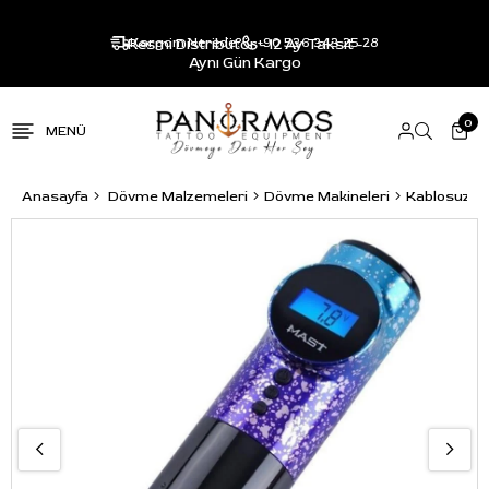
Resmi Distribütör - 12 Ay Taksit -
Kargom Nerede?
+90 536 343 25 28
Aynı Gün Kargo
0
Anasayfa
Dövme Malzemeleri
Dövme Makineleri
Kablosuz P