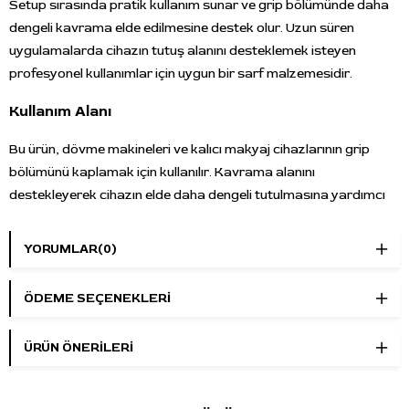
Setup sırasında pratik kullanım sunar ve grip bölümünde daha
dengeli kavrama elde edilmesine destek olur. Uzun süren
uygulamalarda cihazın tutuş alanını desteklemek isteyen
profesyonel kullanımlar için uygun bir sarf malzemesidir.
Kullanım Alanı
Bu ürün, dövme makineleri ve kalıcı makyaj cihazlarının grip
bölümünü kaplamak için kullanılır. Kavrama alanını
destekleyerek cihazın elde daha dengeli tutulmasına yardımcı
olur ve kullanım sırasında kontrollü tutuş sağlamayı destekler.
YORUMLAR
(0)
Ürün Özellikleri
Ürün Tipi:
Grip cover / grip sargı bandı
ÖDEME SEÇENEKLERI
Marka:
Magic Grip
Desen:
Mavi kamuflaj
ÜRÜN ÖNERILERI
Genişlik:
50 mm
Kullanım Alanı:
Dövme ve kalıcı makyaj cihazı grip
bölümü