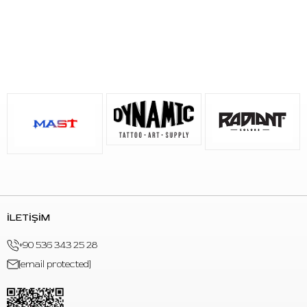
kullanılır. Grip alanını kaplamak ve tutuşu desteklemek amacıyla
tercih edilir.
S: Deseni nedir?
C:
Ürün mavi kamuflaj desenlidir.
İLETİŞİM
+90 536 343 25 28
[email protected]