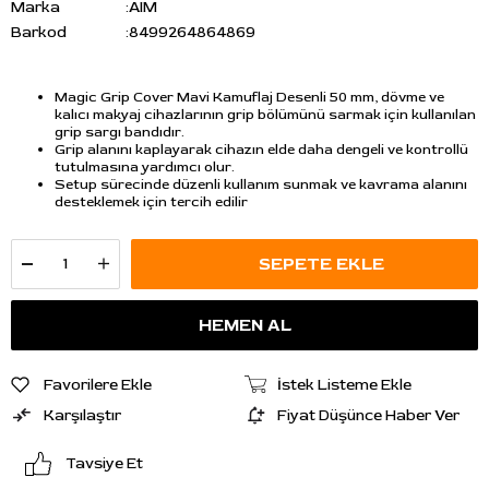
Marka
:
AIM
Barkod
:
8499264864869
Magic Grip Cover Mavi Kamuflaj Desenli 50 mm, dövme ve
kalıcı makyaj cihazlarının grip bölümünü sarmak için kullanılan
grip sargı bandıdır.
Grip alanını kaplayarak cihazın elde daha dengeli ve kontrollü
tutulmasına yardımcı olur.
Setup sürecinde düzenli kullanım sunmak ve kavrama alanını
desteklemek için tercih edilir
Favorilere Ekle
İstek Listeme Ekle
Karşılaştır
Fiyat Düşünce Haber Ver
Tavsiye Et