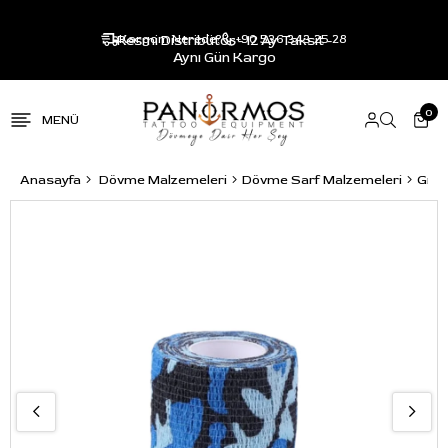
Resmi Distribütör - 12 Ay Taksit -
Kargom Nerede?
+90 536 343 25 28
Aynı Gün Kargo
0
Anasayfa
Dövme Malzemeleri
Dövme Sarf Malzemeleri
Grip