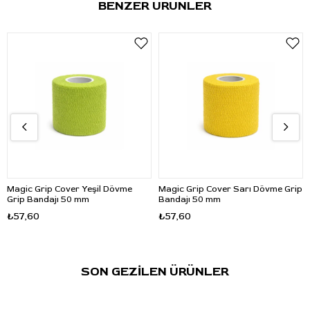
BENZER ÜRÜNLER
Öne Çıkan Özellikler
Grip bölümünü sararak kavrama alanını destekler.
Cihazın elde daha dengeli tutulmasına yardımcı olur.
Setup sürecinde daha düzenli kullanım sunar.
Dövme ve PMU uygulamalarında grip alanını kaplamak
için uygundur.
Kullanım Talimatı
Ürün, cihazın grip bölümüne ihtiyaç duyulan ölçüde sarılarak
kullanılır. Uygulama öncesinde grip alanının kaplanması ve
tutuşun desteklenmesi amacıyla tercih edilir.
Magic Grip Cover Yeşil Dövme
Magic Grip Cover Sarı Dövme Grip
Grip Bandajı 50 mm
Bandajı 50 mm
Sık Sorulan Sorular
₺57,60
₺57,60
S: Ürün ölçüsü nedir?
C:
Ürün 50 mm genişliğindedir.
SON GEZİLEN ÜRÜNLER
S: Ürün ne için kullanılır?
C:
Dövme ve kalıcı makyaj cihazlarının grip bölümüne sarılarak