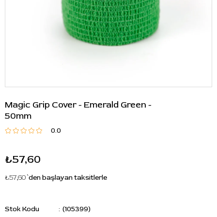
Magic Grip Cover - Emerald Green -
50mm
0.0
₺57,60
₺57,60
`den başlayan taksitlerle
Stok Kodu
(105399)