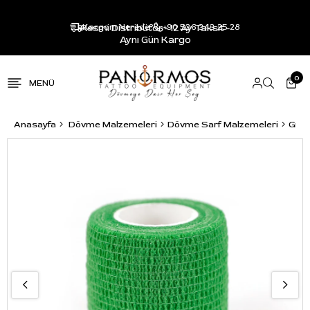
Resmi Distribütör - 12 Ay Taksit -
Kargom Nerede?
+90 536 343 25 28
Aynı Gün Kargo
0
Anasayfa
Dövme Malzemeleri
Dövme Sarf Malzemeleri
Grip