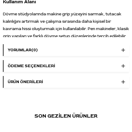
Kullanım Alanı
Dövme stüdyolarında makine grip yüzeyini sarmak, tutacak
kalınlığını artırmak ve çalışma sırasında daha kişisel bir
kavrama hissi oluşturmak için kullanılabilir. Pen makineler, klasik
grip yapıları ve farklı dövme setup düzenlerinde tercih edilebilir.
Öne Çıkan Özellikler
YORUMLAR
(0)
Marka:
Panormos Tattoo
Ürün tipi:
Grip sarıcı cover bant / grip sargı bezi
ÖDEME SEÇENEKLERI
Model:
Magic Grip Cover
Renk:
Zümrüt yeşili
ÜRÜN ÖNERILERI
Ölçü:
50mm
Kullanım alanı:
Dövme makinesi grip sarımı ve stüdyo
setup hazırlığı
Ürün grubu:
Dövme sarf malzemeleri / grip sarıcı cover
SON GEZİLEN ÜRÜNLER
bant
Kullanım Talimatı