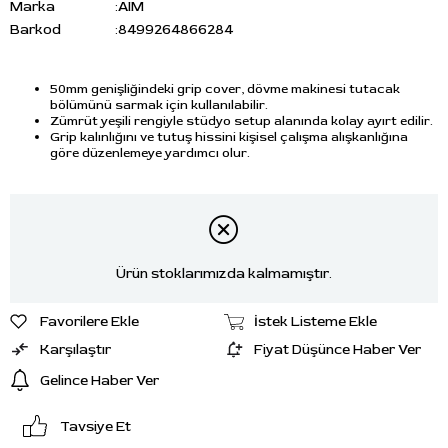
Marka
:
AIM
Barkod
:
8499264866284
50mm genişliğindeki grip cover, dövme makinesi tutacak
bölümünü sarmak için kullanılabilir.
Zümrüt yeşili rengiyle stüdyo setup alanında kolay ayırt edilir.
Grip kalınlığını ve tutuş hissini kişisel çalışma alışkanlığına
göre düzenlemeye yardımcı olur.
Ürün stoklarımızda kalmamıştır.
Favorilere Ekle
İstek Listeme Ekle
Karşılaştır
Fiyat Düşünce Haber Ver
Gelince Haber Ver
Tavsiye Et