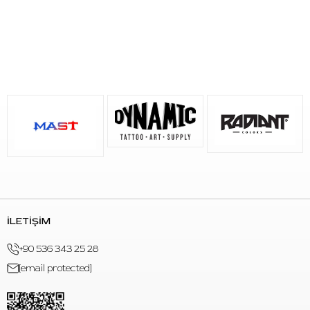
Uygulama öncesinde kullanılacak dövme makinesi grip
bölümünü çalışma düzeninize göre hazırlayınız. Grip cover bandı
tutacak yüzeyine kontrollü şekilde sararak istediğiniz kavrama
kalınlığını oluşturunuz.
Her seans için temiz ve uygun şekilde hazırlanmış sarım
kullanılması stüdyo düzenini korumaya yardımcı olur.
Kullanılmayan ürünü kuru ve temiz bir alanda muhafaza ediniz.
Sık Sorulan Sorular
S: Bu ürün ne için kullanılır?
C: Dövme makinesi grip bölümünü sarmak ve tutacak yüzeyini
çalışma alışkanlığına göre düzenlemek için kullanılır.
İLETİŞİM
S: Ürün hangi renktir?
+90 536 343 25 28
C: Ürün zümrüt yeşili renktedir.
[email protected]
S: Ölçüsü nedir?
C: Ürün 50mm ölçüsündedir.