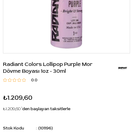
Radiant Colors Lollipop Purple Mor
Dövme Boyası 1oz - 30ml
0.0
₺1.209,60
₺1.209,60
`den başlayan taksitlerle
Stok Kodu
(101196)