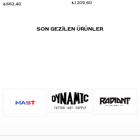
₺1.209,60
₺662,40
C: Lollipop Purple, mor tona sahip bir dövme boyasıdır.
S: Hangi çalışmalarda kullanılabilir?
C: Mor dolgu, detay, vurgu, çiçek temalı tasarımlar ve renkli
SON GEZİLEN ÜRÜNLER
dövme çalışmalarında kullanılabilir.
S: Ürün hacmi nedir?
C: Ürün 1oz - 30ml hacmindedir.
S: Ürün vegan mı?
C: Evet, ürün vegan formül bilgisiyle listelenmiştir.