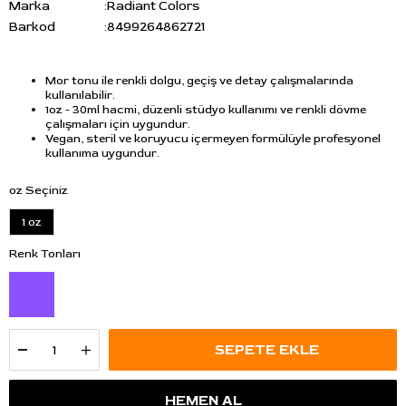
Marka
:
Radiant Colors
Barkod
:
8499264862721
Mor tonu ile renkli dolgu, geçiş ve detay çalışmalarında
kullanılabilir.
1oz - 30ml hacmi, düzenli stüdyo kullanımı ve renkli dövme
çalışmaları için uygundur.
Vegan, steril ve koruyucu içermeyen formülüyle profesyonel
kullanıma uygundur.
oz Seçiniz
1 oz
Renk Tonları