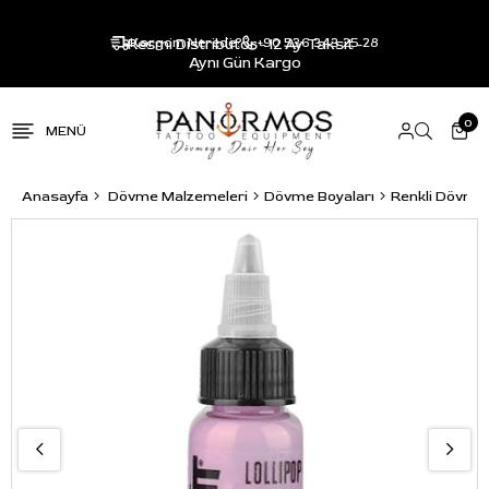
Resmi Distribütör - 12 Ay Taksit -
Kargom Nerede?
+90 536 343 25 28
Aynı Gün Kargo
0
Anasayfa
Dövme Malzemeleri
Dövme Boyaları
Renkli Dövme 