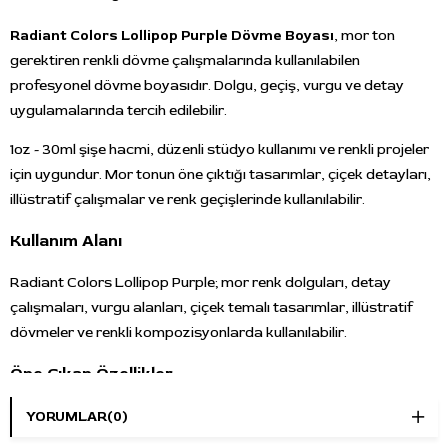
Radiant Colors Lollipop Purple Dövme Boyası
, mor ton
gerektiren renkli dövme çalışmalarında kullanılabilen
profesyonel dövme boyasıdır. Dolgu, geçiş, vurgu ve detay
uygulamalarında tercih edilebilir.
1oz - 30ml şişe hacmi, düzenli stüdyo kullanımı ve renkli projeler
için uygundur. Mor tonun öne çıktığı tasarımlar, çiçek detayları,
illüstratif çalışmalar ve renk geçişlerinde kullanılabilir.
Kullanım Alanı
Radiant Colors Lollipop Purple; mor renk dolguları, detay
çalışmaları, vurgu alanları, çiçek temalı tasarımlar, illüstratif
dövmeler ve renkli kompozisyonlarda kullanılabilir.
Öne Çıkan Özellikler
Marka:
Radiant Colors
YORUMLAR
(0)
Ürün adı:
Lollipop Purple