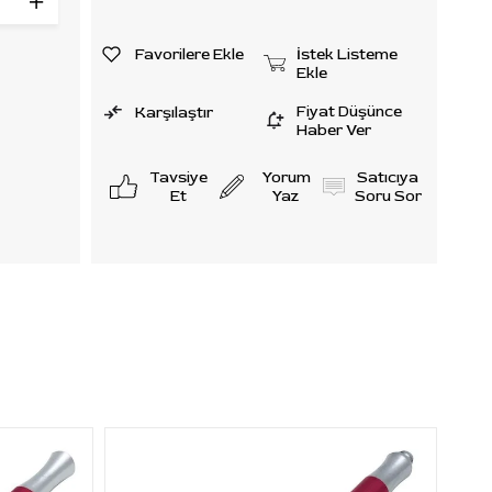
Favorilere Ekle
İstek Listeme
Ekle
Fiyat Düşünce
Karşılaştır
Haber Ver
Tavsiye
Yorum
Satıcıya
Et
Yaz
Soru Sor
et
 iğne
hiptir.
.
iptir.
MU