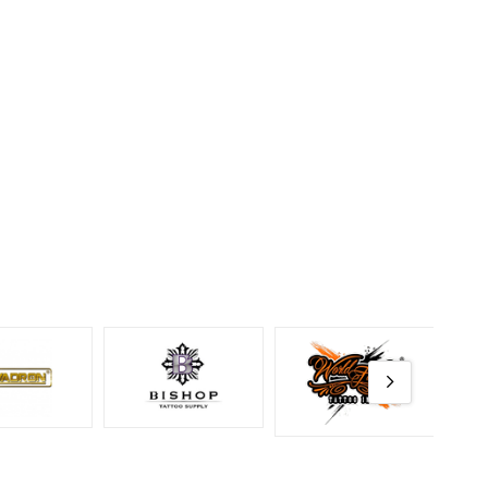
ır.
uş iğne