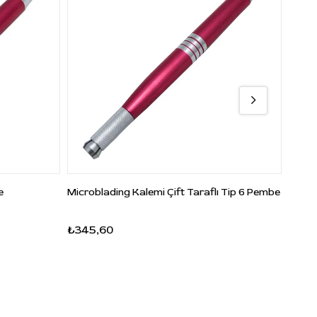
ş tek
r
e
Microblading Kalemi Çift Taraflı Tip 6 Pembe
Micro
₺345,60
₺316
akal
ında