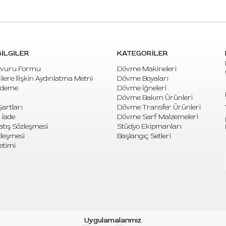
İLGİLER
KATEGORİLER
vuru Formu
Dövme Makineleri
rilere İlişkin Aydınlatma Metni
Dövme Boyaları
Ödeme
Dövme İğneleri
Dövme Bakım Ürünleri
artları
Dövme Transfer Ürünleri
 İade
Dövme Sarf Malzemeleri
atış Sözleşmesi
Stüdyo Ekipmanları
özleşmesi
Başlangıç Setleri
etimi
Uygulamalarımız