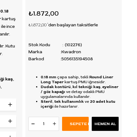
,
0.18
₺1.872,00
r
kartuş
₺1.872,00
`den başlayan taksitlerle
ile ince
nılır.
Stok Kodu
(102276)
r. Kutu
Marka
:
Kwadron
r.
Barkod
:
5056135194508
0.18 mm
çapa sahip, tekli
Round Liner
iği kaş
,
Long Taper
kartuş PMU iğnesidir.
ı
,
Dudak kontürü
,
kıl tekniği kaş
,
eyeliner
/ göz kapağı
ve detay odaklı PMU
uygulamalarında kullanılır.
Steril
,
tek kullanımlık
ve
20 adet kutu
nde
içeriği
ile hazırlanır.