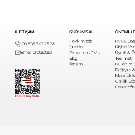
İLETİŞİM
KURUMSAL
ÖNEMLİ B
Hakkımızda
KVKK Baş
+90 536 343 25 28
Şubeler
Kişisel Ve
[email protected]
Panormos PMU
Üyelik & 
Blog
Teslimat
İletişim
Kullanım Ş
Değişim &
Mesafeli S
Gizlilik S
Çerez Yön