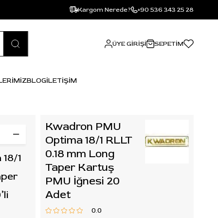
Kargom Nerede?
+90 536 343 25 28
ÜYE GIRIŞI
SEPETIM
LERİMİZ
BLOG
İLETİŞİM
Kwadron PMU
Optima 18/1 RLLT
0.18 mm Long
18/1
Taper Kartuş
aper
PMU İğnesi 20
Adet
li
0.0