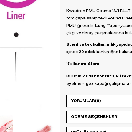
Kwadron PMU Optima 18/1 RLLT
mm
çapa sahip tekli
Round Line
PMU iğnesidir.
Long Taper
yapısı 
çizgi ve detay çalışmalarında kulla
Steril
ve
tek kullanımlık
yapıdadı
içinde
20 adet
kartuş iğne bulunu
Kullanım Alanı
Bu ürün;
dudak kontürü
,
kıl tekn
eyeliner
,
göz kapağı çalışmalar
trikopigmentasyon
ve
sakal
mikropigmentasyonu
işlemleri
YORUMLAR
(0)
kullanılır.
ÖDEME SEÇENEKLERI
Ürün Özellikleri
Marka:
Kwadron