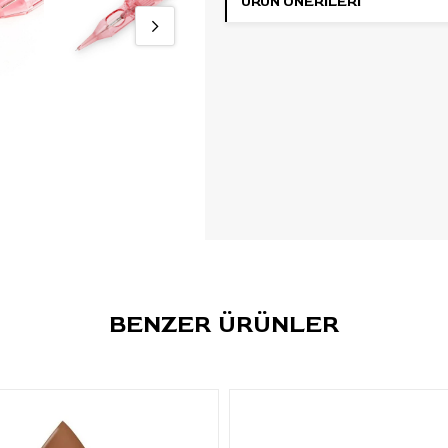
ÜRÜN ÖNERILERI
Seri:
PMU Optima
Model / Kod:
18/1 RLLT
İğne Tipi:
Round Liner
İğne Sayısı:
1
Çap:
0.18 mm
Taper:
Long Taper
Kullanım:
Tek kullanımlık
Paketleme:
Steril tekli pak
Kutu İçeriği:
20 adet kartuş
Öne Çıkan Özellikler
0.18 mm
ince iğne çapına sa
BENZER ÜRÜNLER
1RL Round Liner
yapıdadır
Long Taper
uç yapısına sah
Detay ve kontür
odaklı P
çalışmalarında kullanılır.