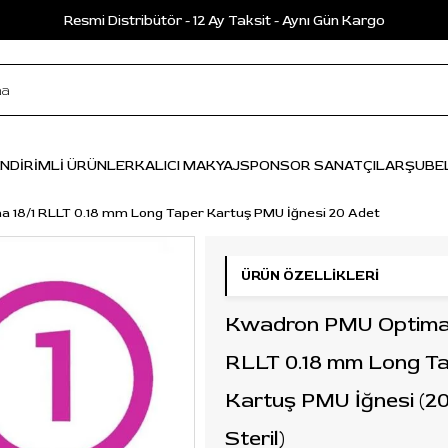
Resmi Distribütör - 12 Ay Taksit - Aynı Gün Kargo
İNDİRİMLİ ÜRÜNLER
KALICI MAKYAJ
SPONSOR SANATÇILAR
ŞUBE
 18/1 RLLT 0.18 mm Long Taper Kartuş PMU İğnesi 20 Adet
ÜRÜN ÖZELLIKLERI
Kwadron PMU Optima 
RLLT 0.18 mm Long T
Kartuş PMU İğnesi (20’
Steril)