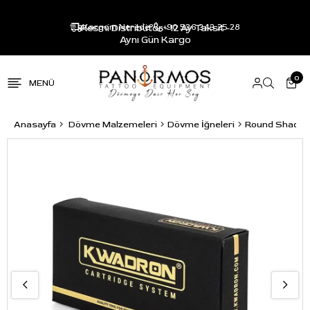
Resmi Distribütör - 12 Ay Taksit -
Kargom Nerede?
+90 536 343 25 28
Aynı Gün Kargo
0
Anasayfa
Dövme Malzemeleri
Dövme İğneleri
Round Shader