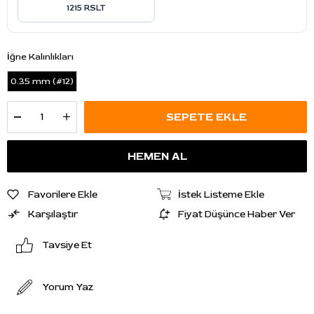
1215 RSLT
İğne Kalınlıkları
0.35 mm (#12)
Favorilere Ekle
İstek Listeme Ekle
Karşılaştır
Fiyat Düşünce Haber Ver
Tavsiye Et
Yorum Yaz