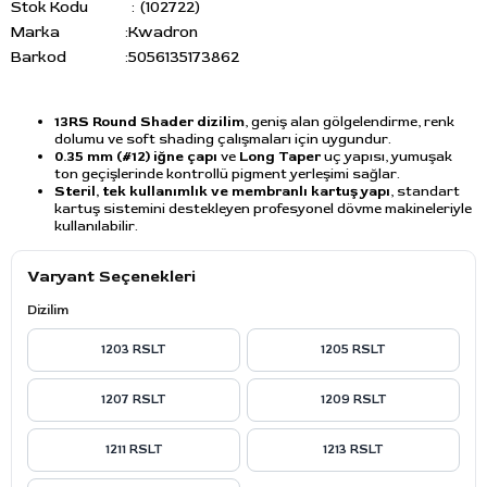
Stok Kodu
(102722)
Marka
:
Kwadron
Barkod
:
5056135173862
13RS Round Shader dizilim
, geniş alan gölgelendirme, renk
dolumu ve soft shading çalışmaları için uygundur.
0.35 mm (#12) iğne çapı
ve
Long Taper
uç yapısı, yumuşak
ton geçişlerinde kontrollü pigment yerleşimi sağlar.
Steril, tek kullanımlık ve membranlı kartuş yapı
, standart
kartuş sistemini destekleyen profesyonel dövme makineleriyle
kullanılabilir.
Varyant Seçenekleri
Dizilim
1203 RSLT
1205 RSLT
1207 RSLT
1209 RSLT
1211 RSLT
1213 RSLT