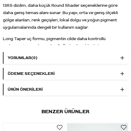
13RS dizilim, daha küçük Round Shader seçeneklerine göre
daha geniş temas alanı sunar. Bu yapı; orta ve geniş ölçekli
gölge alanları, renk geçişleri, lokal dolgu ve yoğun pigment
uygulamalarında dengeli bir kullanım sağlar.
Long Taper uç formu, pigmentin cilde daha kontrollü
yerleşmesine yardımcı olur. Soft shading, black & grey
tonlama, yumuşak degrade geçişler ve gölge derinliği isteyen
YORUMLAR
(0)
çalışmalarda tercih edilebilir.
Kwadron kartuş yapısında medikal plastik gövde ve gelişmiş
ÖDEME SEÇENEKLERI
membran sistemi bulunur. Membran yapısı, pigment ve sıvı geri
akış riskini azaltmaya yardımcı olur. Kartuş formu, standart
ÜRÜN ÖNERILERI
kartuş sistemini destekleyen profesyonel dövme makineleriyle
kullanılabilir.
BENZER ÜRÜNLER
Her kartuş steril tekli ambalajdadır ve yalnızca tek kullanımlıktır.
Kutu içeriğinde
20 adet steril kartuş dövme iğnesi
bulunur.