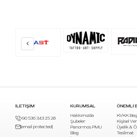
İLETİŞİM
KURUMSAL
ÖNEMLİ B
Hakkımızda
KVKK Baş
+90 536 343 25 28
Şubeler
Kişisel Ve
[email protected]
Panormos PMU
Üyelik & 
Blog
Teslimat