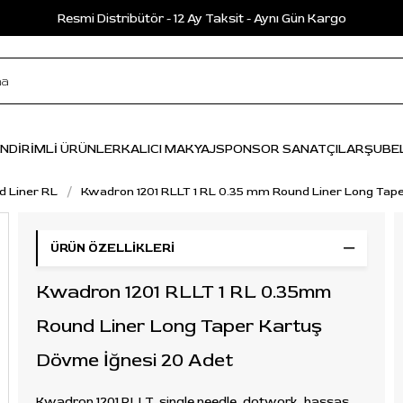
Resmi Distribütör - 12 Ay Taksit - Aynı Gün Kargo
İNDİRİMLİ ÜRÜNLER
KALICI MAKYAJ
SPONSOR SANATÇILAR
ŞUBE
d Liner RL
Kwadron 1201 RLLT 1 RL 0.35 mm Round Liner Long Tap
ÜRÜN ÖZELLIKLERI
Kwadron 1201 RLLT 1 RL 0.35mm
Round Liner Long Taper Kartuş
Dövme İğnesi 20 Adet
Kwadron 1201 RLLT, single needle, dotwork, hassas