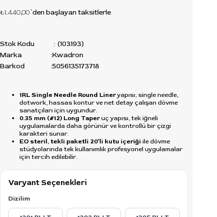
₺1.440,00
`den başlayan taksitlerle
Stok Kodu
(103193)
Marka
:
Kwadron
Barkod
:
5056135173718
1RL Single Needle Round Liner
yapısı; single needle,
dotwork, hassas kontur ve net detay çalışan dövme
sanatçıları için uygundur.
0.35 mm (#12) Long Taper
uç yapısı, tek iğneli
uygulamalarda daha görünür ve kontrollü bir çizgi
karakteri sunar.
EO steril, tekli paketli 20’li kutu içeriği
ile dövme
stüdyolarında tek kullanımlık profesyonel uygulamalar
için tercih edilebilir.
Varyant Seçenekleri
Dizilim