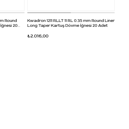
Mast 
mm Round
Kwadron 1211 RLLT 11 RL 0.35 mm Round Liner
Long 
İğnesi 20
Long Taper Kartuş Dövme İğnesi 20 Adet
₺979
₺2.016,00