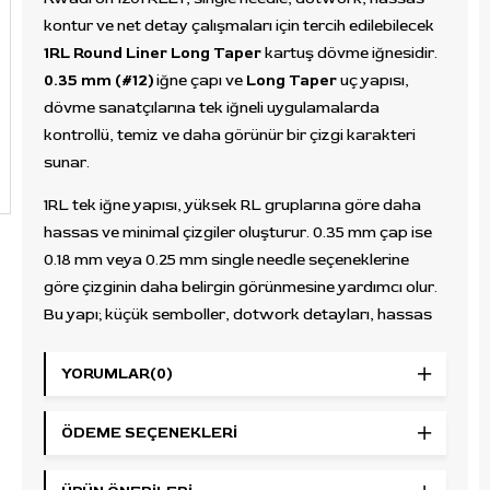
kontur ve net detay çalışmaları için tercih edilebilecek
1RL Round Liner Long Taper
kartuş dövme iğnesidir.
0.35 mm (#12)
iğne çapı ve
Long Taper
uç yapısı,
dövme sanatçılarına tek iğneli uygulamalarda
kontrollü, temiz ve daha görünür bir çizgi karakteri
sunar.
1RL tek iğne yapısı, yüksek RL gruplarına göre daha
hassas ve minimal çizgiler oluşturur. 0.35 mm çap ise
0.18 mm veya 0.25 mm single needle seçeneklerine
göre çizginin daha belirgin görünmesine yardımcı olur.
Bu yapı; küçük semboller, dotwork detayları, hassas
dış hatlar, minimal tasarımlar ve net çizgi isteyen
stüdyo çalışmaları için uygundur.
YORUMLAR
(0)
Kwadron kartuş sistemi, profesyonel dövme
ÖDEME SEÇENEKLERI
stüdyolarında düzenli ve pratik kullanım için
geliştirilmiştir. Round Liner dizilim, iğnelerin dairesel