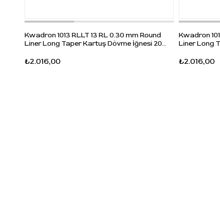
Kwadron 1013 RLLT 13 RL 0.30 mm Round
Kwadron 101
Liner Long Taper Kartuş Dövme İğnesi 20
Liner Long 
Adet
Adet
₺2.016,00
₺2.016,00