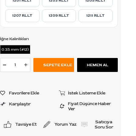
1201 RLLT
1203 RLLT
1205 RLLT
1207 RLLT
1209 RLLT
1211 RLLT
İğne Kalınlıkları
0.35 mm (#12)
Favorilere Ekle
İstek Listeme Ekle
Fiyat Düşünce Haber
Karşılaştır
Ver
Satıcıya
Tavsiye Et
Yorum Yaz
Soru Sor