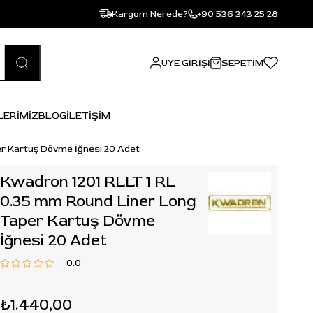
Kargom Nerede?
+90 536 343 25 28
ÜYE GIRIŞI
SEPETIM
LERİMİZ
BLOG
İLETİŞİM
er Kartuş Dövme İğnesi 20 Adet
Kwadron 1201 RLLT 1 RL
0.35 mm Round Liner Long
Taper Kartuş Dövme
İğnesi 20 Adet
0.0
₺1.440,00