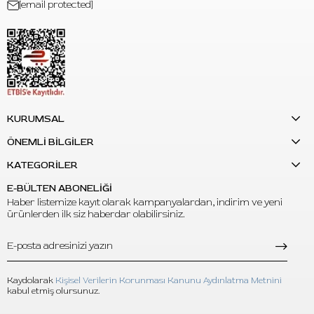
[email protected]
Gövde Malzemesi:
Medikal sınıf plastik kartuş gövdesi
İğne Stabilizasyonu:
Stabil iğne hareketini destekleyen
kartuş sistemi
Kartuş Yapısı:
Membranlı kartuş sistemi
Sterilizasyon:
EO gaz steril
Paketleme:
Tekli paket
Kullanım:
Tek kullanımlık kartuş iğne
KURUMSAL
Uyumluluk:
Standart kartuş sistemini destekleyen pen ve
ÖNEMLİ BİLGİLER
rotary dövme makineleri
Paket İçeriği:
20 adet Kwadron kartuş dövme iğnesi
KATEGORİLER
Kullanım Talimatı
E-BÜLTEN ABONELİĞİ
Kullanmadan önce tekli ambalajın kapalı ve hasarsız
Haber listemize kayıt olarak kampanyalardan, indirim ve yeni
ürünlerden ilk siz haberdar olabilirsiniz.
olduğunu kontrol ediniz.
Kartuşu, standart kartuş uyumlu makine veya grip
üzerine doğru şekilde takınız.
Uygulama öncesinde kartuş oturuşunu, iğne çıkışını ve
Kaydolarak
Kişisel Verilerin Korunması Kanunu Aydınlatma Metnini
makine uyumluluğunu kontrol ediniz.
kabul etmiş olursunuz.
Her kartuş yalnızca tek kullanımlıktır; tekrar