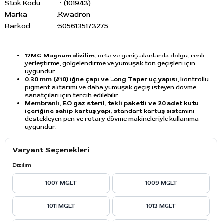
Stok Kodu
(101943)
Marka
:
Kwadron
Barkod
:
5056135173275
17MG Magnum dizilim
, orta ve geniş alanlarda dolgu, renk
yerleştirme, gölgelendirme ve yumuşak ton geçişleri için
uygundur.
0.30 mm (#10) iğne çapı ve Long Taper uç yapısı
, kontrollü
pigment aktarımı ve daha yumuşak geçiş isteyen dövme
sanatçıları için tercih edilebilir.
Membranlı, EO gaz steril, tekli paketli ve 20 adet kutu
içeriğine sahip kartuş yapı
, standart kartuş sistemini
destekleyen pen ve rotary dövme makineleriyle kullanıma
uygundur.
Varyant Seçenekleri
Dizilim
1007 MGLT
1009 MGLT
1011 MGLT
1013 MGLT