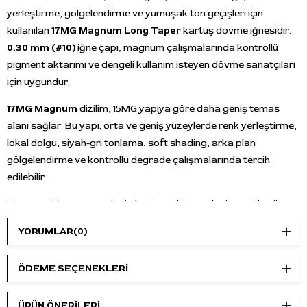
yerleştirme, gölgelendirme ve yumuşak ton geçişleri için
kullanılan
17MG Magnum Long Taper
kartuş dövme iğnesidir.
0.30 mm (#10)
iğne çapı, magnum çalışmalarında kontrollü
pigment aktarımı ve dengeli kullanım isteyen dövme sanatçıları
için uygundur.
17MG Magnum
dizilim, 15MG yapıya göre daha geniş temas
alanı sağlar. Bu yapı; orta ve geniş yüzeylerde renk yerleştirme,
lokal dolgu, siyah-gri tonlama, soft shading, arka plan
gölgelendirme ve kontrollü degrade çalışmalarında tercih
edilebilir.
Magnum
iğne yapısı, çizgi oluşturmaktan çok pigmentin yüzeye
dengeli biçimde yerleştirilmesi gereken uygulamalar için
YORUMLAR
(0)
uygundur. Orta ve geniş alanlarda dolgu, renk geçişi ve tonlama
çalışmalarında düzenli bir temas alanı sağlar.
ÖDEME SEÇENEKLERI
Long Taper
uç yapısı, pigment aktarımında kontrollü ve daha
yumuşak bir çalışma hissi sağlar. Gölgelendirme, lokal dolgu,
ÜRÜN ÖNERILERI