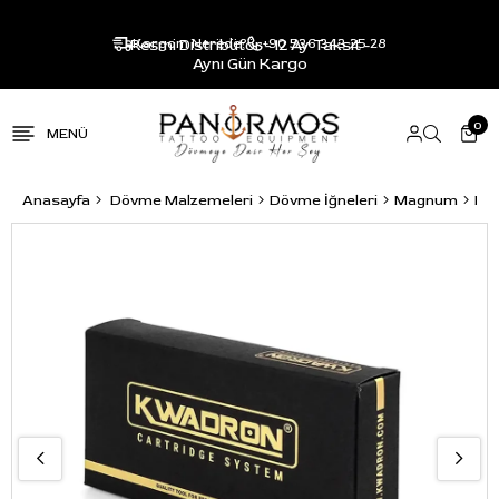
Resmi Distribütör - 12 Ay Taksit -
Kargom Nerede?
+90 536 343 25 28
Aynı Gün Kargo
0
Anasayfa
Dövme Malzemeleri
Dövme İğneleri
Magnum