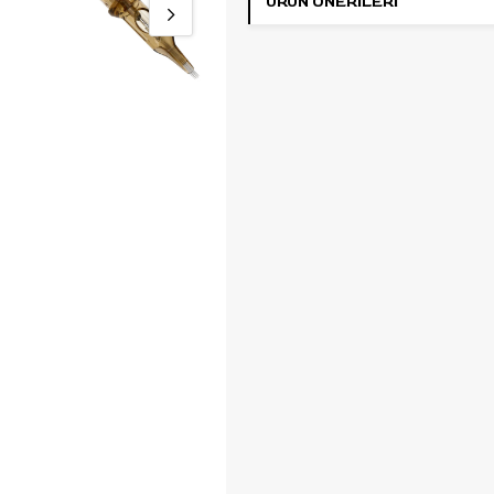
ÜRÜN ÖNERILERI
ilerlemek isteyen dövme sanatçılar
uygundur.
7’li magnum dizilim, büyük magn
gruplarına göre daha dar ve kontr
çalışma alanı sağlar. Bu nedenle
ve orta ölçekli gölge alanlarında, 
tonlamalarda, geçiş bölgelerinde
lokal dolgu uygulamalarında terc
edilebilir.
Long Taper uç formu, pigmentin c
daha kademeli yerleşmesini deste
Bu yapı; soft shading, yumuşak 
geçişi, hassas gölgelendirme ve
kontrollü blending çalışmaları için
avantaj sağlar.
Her kartuş EO gaz ile sterilize edil