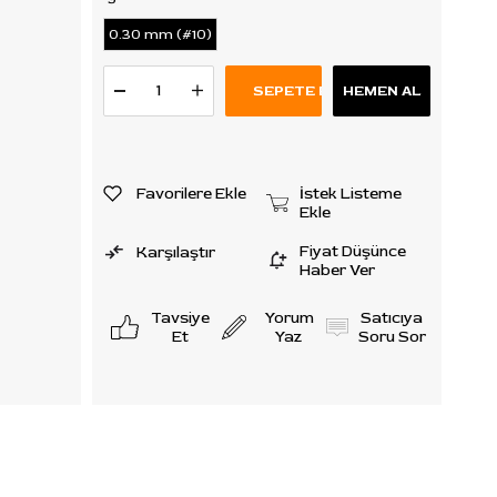
k
0.30 mm (#10)
adet
nur.
kleyen
Favorilere Ekle
İstek Listeme
Ekle
Fiyat Düşünce
Karşılaştır
Haber Ver
Tavsiye
Yorum
Satıcıya
Et
Yaz
Soru Sor