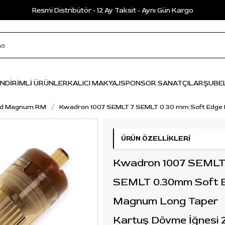
Resmi Distribütör - 12 Ay Taksit - Aynı Gün Kargo
İNDİRİMLİ ÜRÜNLER
KALICI MAKYAJ
SPONSOR SANATÇILAR
ŞUBE
d Magnum RM
Kwadron 1007 SEMLT 7 SEMLT 0.30 mm Soft Edge 
ÜRÜN ÖZELLIKLERI
Kwadron 1007 SEMLT
SEMLT 0.30mm Soft 
Magnum Long Taper
Kartuş Dövme İğnesi 