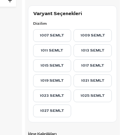
ı için
Varyant Seçenekleri
Dizilim
um
ollü bir
1007 SEMLT
1009 SEMLT
 küçük
detaylı
1011 SEMLT
1013 SEMLT
 ve
ih
1015 SEMLT
1017 SEMLT
1019 SEMLT
1021 SEMLT
ilde
kler.
1023 SEMLT
1025 SEMLT
ton
1027 SEMLT
miştir,
İğne Kalınlıkları