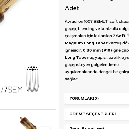
Adet
Kwadron 1007 SEMLT, soft shadi
geçişi, blending ve kontrollü dolg
çalışmaları için kullanılan
7 Soft 
Magnum Long Taper
kartuş dö
iğnesidir.
0.30 mm (#10)
iğne çap
Long Taper
uç yapısı, özellikle
geçiş isteyen gölgelendirme
uygulamalarında dengeli bir çalı
sağlar.
Soft Edge Magnum dizilim, klasik
magnum yapıya göre daha yum
YORUMLAR
(0)
kenarlı bir gölge dağılımı sunar. B
siyah-gri gölgelendirme, renk geçi
ÖDEME SEÇENEKLERI
portre çalışmaları, realistik dövm
degrade efektlerde daha kontrol