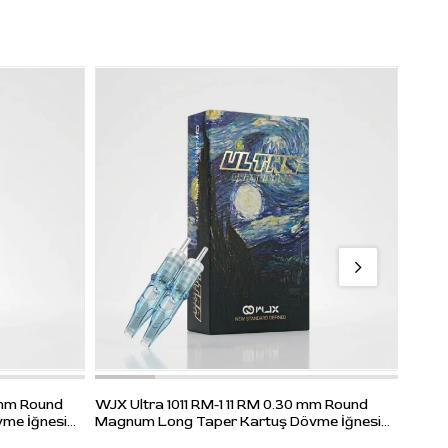
ft Edge
System
um
l
WJX U
 mm Round
WJX Ultra 1011 RM-1 11 RM 0.30 mm Round
Magnu
me İğnesi
Magnum Long Taper Kartuş Dövme İğnesi
20 Ad
20 Adet