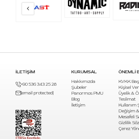
İLETİŞİM
KURUMSAL
ÖNEMLİ B
Hakkımızda
KVKK Baş
+90 536 343 25 28
Şubeler
Kişisel Ve
[email protected]
Panormos PMU
Üyelik & 
Blog
Teslimat
İletişim
Kullanım Ş
Değişim &
Mesafeli S
Gizlilik S
Çerez Yön