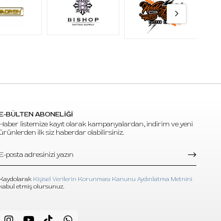
g,
ik dövme
E-BÜLTEN ABONELİĞİ
elir?
Haber listemize kayıt olarak kampanyalardan, indirim ve yeni
nı, 07
ürünlerden ilk siz haberdar olabilirsiniz.
e
r uç
Kaydolarak
Kişisel Verilerin Korunması Kanunu Aydınlatma Metnini
kabul etmiş olursunuz.
enarlı