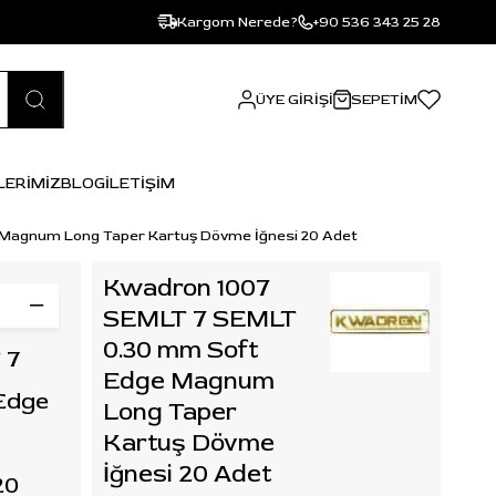
Kargom Nerede?
+90 536 343 25 28
ÜYE GIRIŞI
SEPETIM
LERİMİZ
BLOG
İLETİŞİM
Magnum Long Taper Kartuş Dövme İğnesi 20 Adet
Kwadron 1007
SEMLT 7 SEMLT
0.30 mm Soft
 7
Edge Magnum
Edge
Long Taper
Kartuş Dövme
İğnesi 20 Adet
20