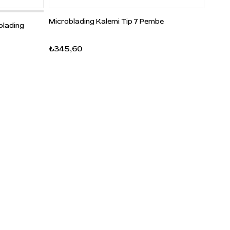
Microblading Kalemi Tip 7 Pembe
blading
₺345,60
₺345