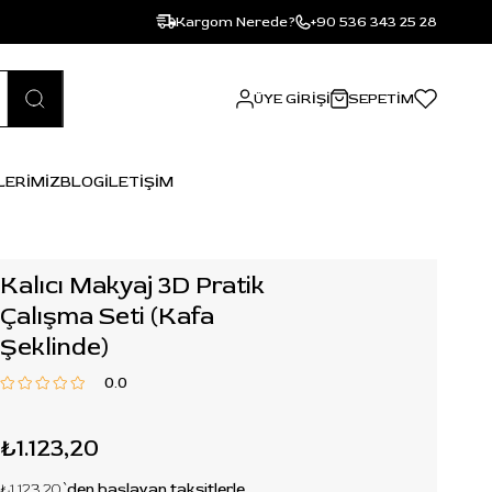
Kargom Nerede?
+90 536 343 25 28
ÜYE GIRIŞI
SEPETIM
LERİMİZ
BLOG
İLETİŞİM
Kalıcı Makyaj 3D Pratik
Çalışma Seti (Kafa
Şeklinde)
0.0
₺1.123,20
₺1.123,20
`den başlayan taksitlerle