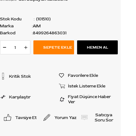
Stok Kodu
(101510)
Marka
:
AIM
Barkod
:
8499264863031
Favorilere Ekle
Kritik Stok
İstek Listeme Ekle
Fiyat Düşünce Haber
Karşılaştır
Ver
Satıcıya
Tavsiye Et
Yorum Yaz
Soru Sor