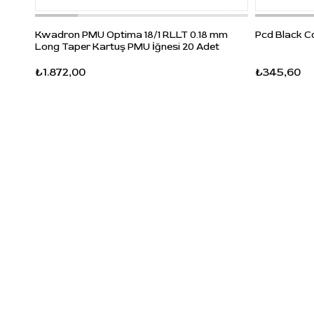
Kwadron PMU Optima 18/1 RLLT 0.18 mm
Pcd Black C
Long Taper Kartuş PMU İğnesi 20 Adet
₺1.872,00
₺345,60