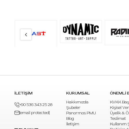
İLETİŞİM
KURUMSAL
ÖNEMLİ B
Hakkımızda
KVKK Baş
+90 536 343 25 28
Şubeler
Kişisel Ve
[email protected]
Panormos PMU
Üyelik & 
Blog
Teslimat
İletişim
Kullanım Ş