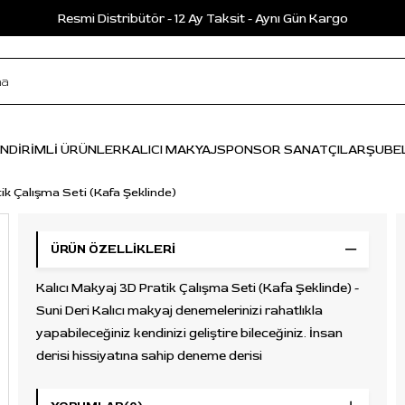
Resmi Distribütör - 12 Ay Taksit - Aynı Gün Kargo
İNDİRİMLİ ÜRÜNLER
KALICI MAKYAJ
SPONSOR SANATÇILAR
ŞUBE
ik Çalışma Seti (Kafa Şeklinde)
ÜRÜN ÖZELLIKLERI
Kalıcı Makyaj 3D Pratik Çalışma Seti (Kafa Şeklinde) -
Suni Deri Kalıcı makyaj denemelerinizi rahatlıkla
yapabileceğiniz kendinizi geliştire bileceğiniz. İnsan
derisi hissiyatına sahip deneme derisi