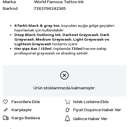
Marka
:
World Famous Tattoo Ink
Barkod
:
7263796242365
6 farklı black & grey ton
, koyudan açığa gölge geçişleri
hazırlamak için kullanılabilir.
Deep Black Outlining Ink, Darkest Greywash, Dark
Greywash, Medium Greywash, Light Greywash ve
Lightest Greywash
tonlarını içerir.
Her şişe 4oz / 120ml
, toplamda
720ml
hacme sahip
profesyonel greywash ve shading setidir.
Ürün stoklarımızda kalmamıştır.
Favorilere Ekle
İstek Listeme Ekle
Karşılaştır
Fiyat Düşünce Haber Ver
Kargo Bedava
Gelince Haber Ver