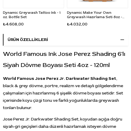
Dynamic Greywash Tattoo Ink - 1
Dynamic Make Your Own
oz. Bottle Set
Greywash Hazırlama Seti 8oz -
240ml
₺4.608,00
₺4.032,00
ÜRÜN ÖZELLIKLERI
World Famous Ink Jose Perez Shading 6'lı
Siyah Dövme Boyası Seti 4oz - 120ml
World Famous Jose Perez Jr. Darkwater Shading Set
,
black & grey dövme, portre, realizm ve detaylı gölgelendirme
çalışmaları için hazırlanmış 6 şişelik dövme boyası setidir. Set
içerisinde koyu çizgi tonu ve farklı yoğunluklarda greywash
tonları bulunur.
Jose Perez Jr. Darkwater Shading Set; koyudan açığa doğru
siyah-gri geçişleri daha düzenli hazırlamak isteyen dövme