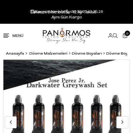
Resmi Distribütör - 12 Ay Taksit -
Kargom Nerede?
+90 536 343 25 28
Aynı Gün Kargo
0
Anasayfa
Dövme Malzemeleri
Dövme Boyaları
Dövme Boya S