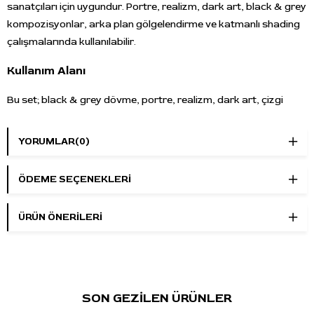
sanatçıları için uygundur. Portre, realizm, dark art, black & grey
kompozisyonlar, arka plan gölgelendirme ve katmanlı shading
çalışmalarında kullanılabilir.
Kullanım Alanı
Bu set; black & grey dövme, portre, realizm, dark art, çizgi
destekli gölgelendirme, soft shading, koyu-açık gri geçişler ve
detaylı ton katmanlama çalışmalarında kullanılabilir. Deep Black
YORUMLAR
(0)
Outlining Ink çizgi ve koyu vurgu alanları için; greywash tonları
ise farklı gölge seviyeleri hazırlamak için tercih edilebilir.
ÖDEME SEÇENEKLERI
Öne Çıkan Özellikler
ÜRÜN ÖNERILERI
Marka:
World Famous Tattoo Ink
Seri:
Jose Perez Jr. Darkwater Shading Set
Ürün tipi:
Black & grey / greywash dövme boyası seti
Set içeriği:
Deep Black Outlining Ink, Darkest Greywash,
Dark Greywash, Medium Greywash, Light Greywash,
SON GEZİLEN ÜRÜNLER
Lightest Greywash