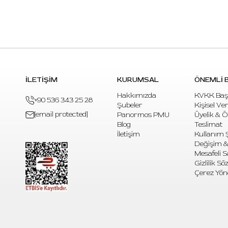
İLETİŞİM
KURUMSAL
ÖNEMLİ B
Hakkımızda
KVKK Baş
+90 536 343 25 28
Şubeler
Kişisel Ve
[email protected]
Panormos PMU
Üyelik & 
Blog
Teslimat
İletişim
Kullanım Ş
Değişim &
Mesafeli S
Gizlilik S
Çerez Yön