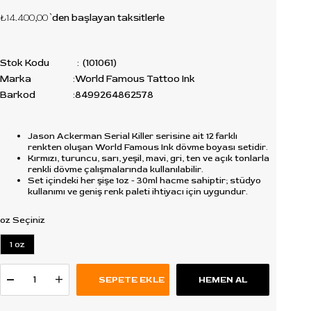
₺14.400,00
`den başlayan taksitlerle
Stok Kodu
(101061)
Marka
:
World Famous Tattoo Ink
Barkod
:
8499264862578
Jason Ackerman Serial Killer serisine ait 12 farklı
renkten oluşan World Famous Ink dövme boyası setidir.
Kırmızı, turuncu, sarı, yeşil, mavi, gri, ten ve açık tonlarla
renkli dövme çalışmalarında kullanılabilir.
Set içindeki her şişe 1oz - 30ml hacme sahiptir; stüdyo
kullanımı ve geniş renk paleti ihtiyacı için uygundur.
oz Seçiniz
1 oz