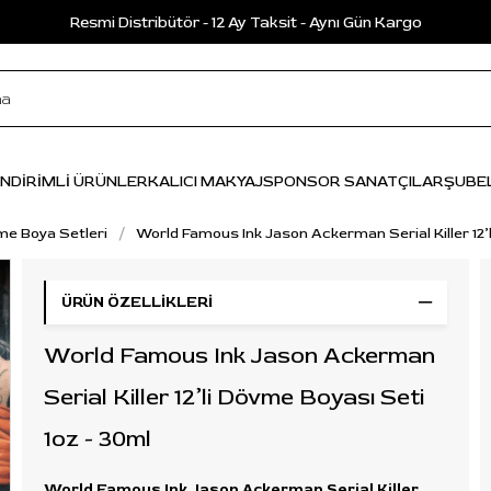
Resmi Distribütör - 12 Ay Taksit - Aynı Gün Kargo
İNDİRİMLİ ÜRÜNLER
KALICI MAKYAJ
SPONSOR SANATÇILAR
ŞUBE
e Boya Setleri
World Famous Ink Jason Ackerman Serial Killer 12’
ÜRÜN ÖZELLIKLERI
World Famous Ink Jason Ackerman
Serial Killer 12’li Dövme Boyası Seti
1oz - 30ml
World Famous Ink Jason Ackerman Serial Killer