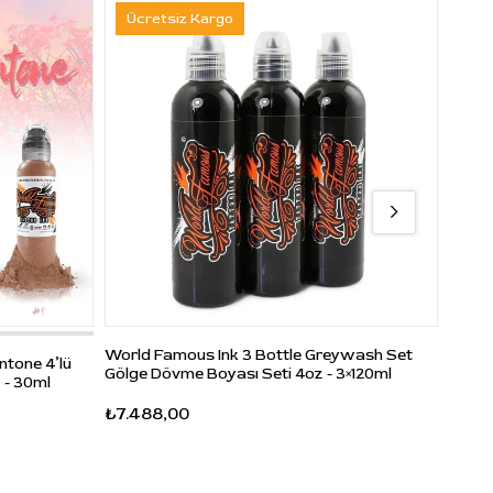
Ücretsiz Kargo
Üc
World Famous Ink 3 Bottle Greywash Set
World
ntone 4’lü
Gölge Dövme Boyası Seti 4oz - 3×120ml
Gölge
 - 30ml
Solüs
₺7.488,00
₺5.1