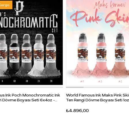
Kargo
Albert Fish Orange Blossom
BTK Marigold Twine
Chikatilo Frost
Ed Gein Deer Skin
Green River Grey
H.H. Holmes Arsenic Green
Jack The Ripper Red
John Wayne Gacy Decaying Skin
Son of Sam Blonde
Ted Bundy Golden Bug
Zodiac Sapphire
s Ink Poch Monochromatic Ink
World Famous Ink Maks Pink Ski
i Dövme Boyası Seti 6x4oz -
Ten Rengi Dövme Boyası Seti 1oz
Kullanım Talimatı
₺4.896,00
Kullanmadan önce kullanacağınız şişeyi kapalı halde
iyice çalkalayınız. Gerekli miktarı temiz ve tek
kullanımlık boya kabına alarak hijyenik çalışma düzeni