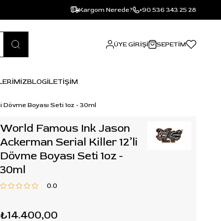
Kargom Nerede?
+90 536 343 25 28
ÜYE GIRIŞI
SEPETIM
LERİMİZ
BLOG
İLETİŞİM
li Dövme Boyası Seti 1oz - 30ml
World Famous Ink Jason
Ackerman Serial Killer 12’li
Dövme Boyası Seti 1oz -
30ml
0.0
₺14.400,00