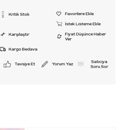
Favorilere Ekle
Kritik Stok
İstek Listeme Ekle
Fiyat Düşünce Haber
Karşılaştır
Ver
Kargo Bedava
Satıcıya
Tavsiye Et
Yorum Yaz
Soru Sor