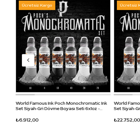
Ücretsiz Kargo
Ücretsiz 
World Famous Ink Poch Monochromatic Ink
World Famou
Set Siyah-Gri Dövme Boyası Seti 6x1oz -
Set Siyah-Gr
30ml
120ml
₺6.912,00
₺22.752,00