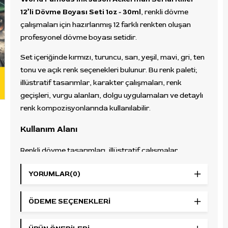
12’li Dövme Boyası Seti 1oz - 30ml
, renkli dövme
çalışmaları için hazırlanmış 12 farklı renkten oluşan
profesyonel dövme boyası setidir.
Set içeriğinde kırmızı, turuncu, sarı, yeşil, mavi, gri, ten
tonu ve açık renk seçenekleri bulunur. Bu renk paleti;
illüstratif tasarımlar, karakter çalışmaları, renk
geçişleri, vurgu alanları, dolgu uygulamaları ve detaylı
renk kompozisyonlarında kullanılabilir.
Kullanım Alanı
Renkli dövme tasarımları, illüstratif çalışmalar,
karakter dövmeleri, neo traditional detaylar, dolgu
YORUMLAR
(0)
alanları, vurgu çalışmaları, açık-koyu renk geçişleri ve
özel renk kompozisyonlarında kullanılabilir. Farklı renk
ailelerini bir arada içermesi, stüdyo kullanımında pratik
ÖDEME SEÇENEKLERI
bir palet oluşturur.