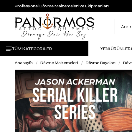
Profesyonel Dövme Malzemeleri ve Ekipmanları
TÜM KATEGORİLER
YENİ ÜRÜNLER
Anasayfa
Dövme Malzemeleri
Dövme Boyaları
Dövm