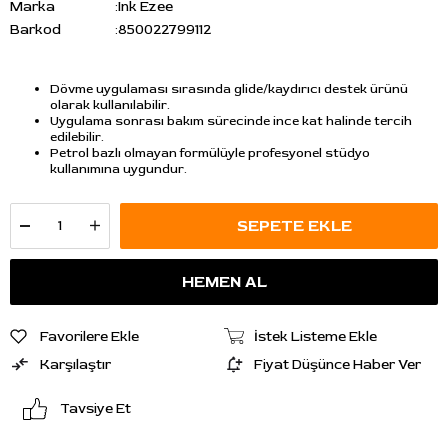
Marka
:
Ink Ezee
Barkod
:
850022799112
Dövme uygulaması sırasında glide/kaydırıcı destek ürünü
olarak kullanılabilir.
Uygulama sonrası bakım sürecinde ince kat halinde tercih
edilebilir.
Petrol bazlı olmayan formülüyle profesyonel stüdyo
kullanımına uygundur.
Favorilere Ekle
İstek Listeme Ekle
Karşılaştır
Fiyat Düşünce Haber Ver
Tavsiye Et