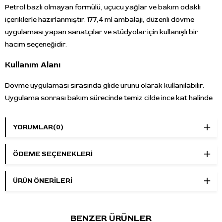
Petrol bazlı olmayan formülü, uçucu yağlar ve bakım odaklı
içeriklerle hazırlanmıştır. 177,4 ml ambalajı, düzenli dövme
uygulaması yapan sanatçılar ve stüdyolar için kullanışlı bir
hacim seçeneğidir.
Kullanım Alanı
Dövme uygulaması sırasında glide ürünü olarak kullanılabilir.
Uygulama sonrası bakım sürecinde temiz cilde ince kat halinde
uygulanabilir. Kullanım miktarı ve sıklığı dövme sanatçısının
bakım önerisine göre belirlenmelidir.
YORUMLAR
(0)
Öne Çıkan Özellikler
ÖDEME SEÇENEKLERI
Marka:
INK-EEZE
Ürün adı:
Black Glide
ÜRÜN ÖNERILERI
Ürün tipi:
Dövme bakım kremi
Hacim:
177,4 ml
Kullanım:
Dövme sırasında glide desteği ve uygulama
BENZER ÜRÜNLER
sonrası bakım