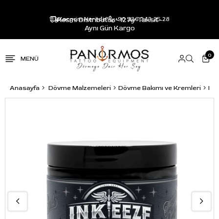
Resmi Distribütör - 12 Ay Taksit -
Kargom Nerede?
+90 536 343 25 28
Aynı Gün Kargo
0
Anasayfa
Dövme Malzemeleri
Dövme Bakımı ve Kremleri
INK