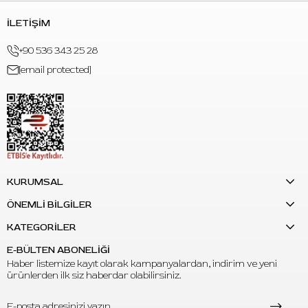
ve kontrollü sarfiyat için uygundur.
İLETİŞİM
S: World Famous Ink Great Wall Yellow vegan mı?
C: Evet. Ürün vegan friendly olarak sunulur ve hayvanlar
+90 536 343 25 28
üzerinde test edilmemiştir.
[email protected]
KURUMSAL
ÖNEMLİ BİLGİLER
KATEGORİLER
E-BÜLTEN ABONELİĞİ
Haber listemize kayıt olarak kampanyalardan, indirim ve yeni
ürünlerden ilk siz haberdar olabilirsiniz.