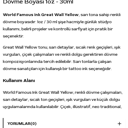
Dövme Boyası 1oz - 30ml
World Famous Ink Great Wall Yellow
, sarı tona sahip renkli
dövme boyasıdır. 1oz / 30 ml şişe hacmiyle günlük stüdyo
kullanımı, belirli projeler ve kontrollü sarfiyat için pratik bir
seçenektir.
Great Wall Yellow tonu; sarı detaylar, sıcak renk geçişleri, ışık
vurguları, çiçek çalışmaları ve renkli dolgu gerektiren dövme
kompozisyonlarında tercih edilebilir. Sarı tonlarla çalışan
dövme sanatçıları için kullanışlı bir tattoo ink seçeneğidir.
Kullanım Alanı
World Famous Ink Great Wall Yellow; renkli dövme çalışmaları,
sarı detaylar, sıcak ton geçişleri, ışık vurguları ve küçük dolgu
uygulamalarında kullanılabilir. Çiçek, illüstratif, neo traditional,
new school ve sarı ton gereken renkli kompozisyonlarda tercih
edilebilir.
YORUMLAR
(0)