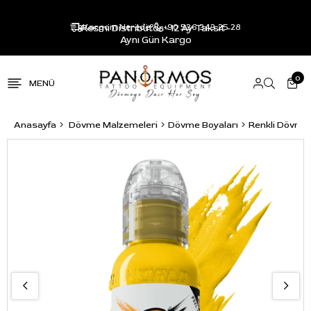
Resmi Distribütör - 12 Ay Taksit -
Kargom Nerede?
+90 536 343 25 28
Aynı Gün Kargo
0
Anasayfa
Dövme Malzemeleri
Dövme Boyaları
Renkli Dövme 