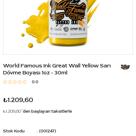
World Famous Ink Great Wall Yellow Sarı
Dövme Boyası 1oz - 30ml
0.0
₺1.209,60
₺1.209,60
`den başlayan taksitlerle
Stok Kodu
(001247)