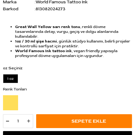
Marka
:
World Famous Tattoo Ink
Barkod
:
813082024273
Great Wall Yellow sarı renk tonu
, renkli dövme
tasarımlarında detay, vurgu, geçiş ve dolgu alanlarında
kullanılabilir.
1oz / 30 ml şişe hacmi
, günlük stüdyo kullanımı, belirli projeler
ve kontrollü sarfiyat için pratiktir.
World Famous Ink tattoo ink
, vegan friendly yapısıyla
profesyonel dövme uygulamaları için uygundur.
oz Seçiniz
1 oz
Renk Tonları