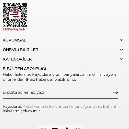
Marka:
FK Irons
Model:
Flux Max
Renk:
Gold Stealth / Altın-Siyah
Ürün Türü:
Kablosuz dövme makinesi
Stroke Uzunluğu:
4.5 mm
KURUMSAL
Güç Aralığı:
4–12V
ÖNEMLİ BİLGİLER
Frekans Aralığı:
66–199 Hz
Güç Gösterimi:
Volt veya hertz
KATEGORİLER
Güç Ayarı:
0.1 veya 0.5 kademeli ayar
E-BÜLTEN ABONELİĞİ
eGive Ayarı:
0–3 seviye
Haber listemize kayıt olarak kampanyalardan, indirim ve yeni
Ekran:
Dahili dijital menü
ürünlerden ilk siz haberdar olabilirsiniz.
Seans Takibi:
Dahili zaman takipçisi
Bağlantı:
Bluetooth
Uygulama Desteği:
Darklab uygulaması ile ayar ve
Kaydolarak
Kişisel Verilerin Korunması Kanunu Aydınlatma Metnini
güncelleme desteği
kabul etmiş olursunuz.
Batarya Sistemi:
Çift PowerBolt II batarya
Şarj Süresi:
USB-C bağlantı ile yaklaşık 2 saat