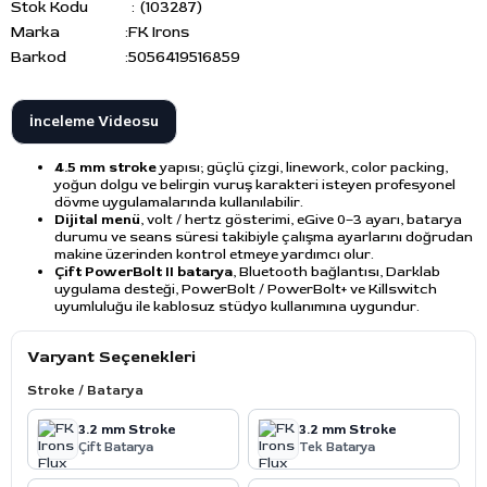
Stok Kodu
(103287)
Marka
:
FK Irons
Barkod
:
5056419516859
İnceleme Videosu
4.5 mm stroke
yapısı; güçlü çizgi, linework, color packing,
yoğun dolgu ve belirgin vuruş karakteri isteyen profesyonel
dövme uygulamalarında kullanılabilir.
Dijital menü
, volt / hertz gösterimi, eGive 0–3 ayarı, batarya
durumu ve seans süresi takibiyle çalışma ayarlarını doğrudan
makine üzerinden kontrol etmeye yardımcı olur.
Çift PowerBolt II batarya
, Bluetooth bağlantısı, Darklab
uygulama desteği, PowerBolt / PowerBolt+ ve Killswitch
uyumluluğu ile kablosuz stüdyo kullanımına uygundur.
Varyant Seçenekleri
Stroke / Batarya
3.2 mm Stroke
3.2 mm Stroke
Çift Batarya
Tek Batarya