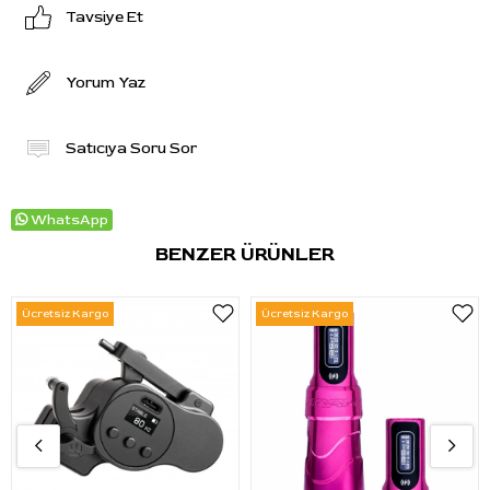
Tavsiye Et
Yorum Yaz
Satıcıya Soru Sor
WhatsApp
BENZER ÜRÜNLER
Ücretsiz Kargo
Ücretsiz Kargo