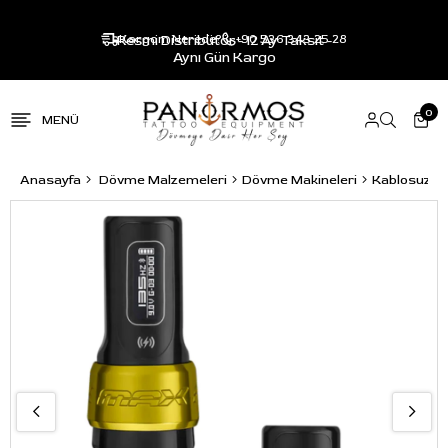
Resmi Distribütör - 12 Ay Taksit -
Kargom Nerede?
+90 536 343 25 28
Aynı Gün Kargo
0
Anasayfa
Dövme Malzemeleri
Dövme Makineleri
Kablosuz P