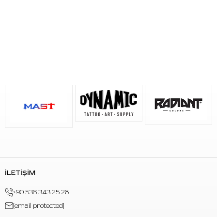
PowerBolt+
ve
Killswitch
ekipmanlarıyla uyumludur. FK Irons
gripleriyle uyumlu yapısı, mevcut FK Irons ekipmanlarını
kullanan sanatçılar için pratik bir kullanım düzeni oluşturur.
Çift bataryalı yapı, uzun seans planlamasında kablosuz
kullanım esnekliği sağlar. PowerBolt II batarya çalışma süresi;
kullanılan güç seviyesi, iğne direnci, stroke kullanımı ve çalışma
tarzına göre değişebilir. USB-C bağlantı ile tam şarj süresi
yaklaşık
2 saattir
.
Kullanım Alanı
Güçlü çizgi ve kontur çalışmaları
Linework odaklı dövme uygulamaları
Color packing ve renk dolumu çalışmaları
Yoğun dolgu ve pigment yerleşimi gerektiren uygulamalar
İLETİŞİM
Blackwork ve belirgin vuruş karakteri isteyen çalışmalar
Kablosuz çalışma düzeni tercih edilen profesyonel stüdyo
+90 536 343 25 28
kullanımı
[email protected]
Öne Çıkan Özellikler