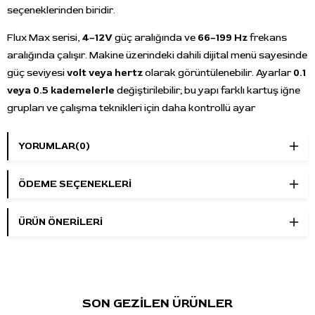
seçeneklerinden biridir.
Flux Max serisi,
4–12V
güç aralığında ve
66–199 Hz
frekans
aralığında çalışır. Makine üzerindeki dahili dijital menü sayesinde
güç seviyesi
volt veya hertz
olarak görüntülenebilir. Ayarlar
0.1
veya 0.5 kademelerle
değiştirilebilir; bu yapı farklı kartuş iğne
grupları ve çalışma teknikleri için daha kontrollü ayar
yapılmasına yardımcı olur.
YORUMLAR
(0)
eGive 0–3 ayarı
, makinenin çalışma hissini uygulama tarzına
göre düzenlemeye yardımcı olur. Daha yumuşak veya daha
ÖDEME SEÇENEKLERI
direkt vuruş karakteri isteyen kullanıcılar, eGive seviyesini
çalışma tekniğine göre ayarlayabilir. Dahili zaman takipçisi,
ÜRÜN ÖNERILERI
seans süresini doğrudan makine üzerinden izlemeyi
kolaylaştırır.
Bluetooth bağlantısı
ve Darklab uygulama desteği, makine
ayarlarının yönetilmesi ve güncellemelerin takip edilmesi için
SON GEZİLEN ÜRÜNLER
kullanılabilir. Flux Max, FK Irons ekosistemindeki
PowerBolt
,