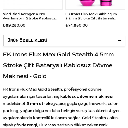
Vlad Blad Avenger 4 Pro
FK Irons Flux Max Bubblegum
Ayarlanabilir Stroke Kablosuz
3.2mm Stroke Çift Bataryalı
Dövme Makinesi 3.2-5.5mm 30mm
Kablosuz Dövme Makinesi -
₺89.280,00
₺74.880,00
Grip - Siyah
Pembe
ÜRÜN ÖZELLIKLERI
FK Irons Flux Max Gold Stealth 4.5mm
Stroke Çift Bataryalı Kablosuz Dövme
Makinesi - Gold
FK Irons Flux Max Gold Stealth, profesyonel dövme
uygulamaları için tasarlanmış
kablosuz dövme makinesi
modelidir.
4.5 mm stroke
yapısı; güçlü çizgi, linework, color
packing, yoğun dolgu ve daha belirgin vuruş karakteri isteyen
uygulamalarda kontrollü kullanım sağlar. Gold Stealth / altın-
siyah gövde rengi, Flux Max serisinin dikkat çeken renk