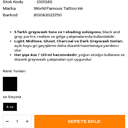
Stok Kodu
(001381)
Marka
:
World Famous Tattoo Ink
Barkod
:
813082022750
5 farklı greywash tonu ve 1 shading solüsyonu
, black and
grey, portre, realizm ve gölge çalışmalarında kullanılabilir.
Light, Midtone, Ghost, Charcoal ve Dark Greywash tonları
,
açık-koyu gri geçişlerini daha düzenli hazırlamaya yardımcı
olur.
Her şişe 4oz / 120 ml hacmindedir
; yoğun stüdyo kullanımı ve
düzenli greywash çalışmaları için uygundur.
Renk Tonları
oz Seçiniz
4 oz