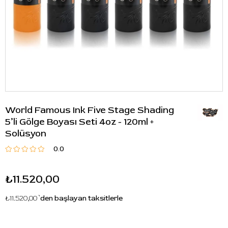
World Famous Ink Five Stage Shading
5’li Gölge Boyası Seti 4oz - 120ml +
Solüsyon
0.0
₺11.520,00
₺11.520,00
`den başlayan taksitlerle