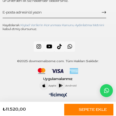
ürünlerden ilk siz haberdar olabilirsiniz.
C: Her şişe 4oz / 120 ml hacmindedir. Set toplamda 720 ml ürün
içerir.
Kaydolarak
Kişisel Verilerin Korunması Kanunu Aydınlatma Metnini
kabul etmiş olursunuz.
©2025 dovmemalzeme.com. Tüm Hakları Saklıdır.
Uygulamalarımız
Apple
Android
₺11.520,00