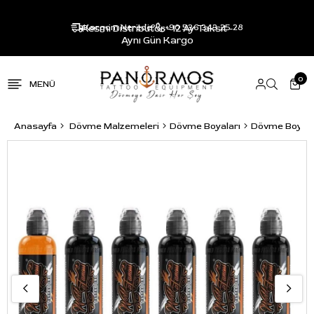
Resmi Distribütör - 12 Ay Taksit -
Kargom Nerede?
+90 536 343 25 28
Aynı Gün Kargo
0
Anasayfa
Dövme Malzemeleri
Dövme Boyaları
Dövme Boya S