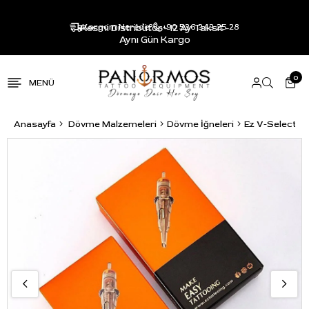
Resmi Distribütör - 12 Ay Taksit -
Kargom Nerede?
+90 536 343 25 28
Aynı Gün Kargo
0
Anasayfa
Dövme Malzemeleri
Dövme İğneleri