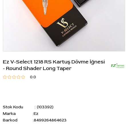
Ez V-Select 1218 RS Kartuş Dövme İğnesi
- Round Shader Long Taper
0.0
Stok Kodu
(103392)
Marka
:
Ez
Barkod
:
8499264864623