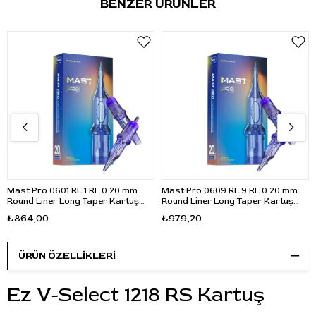
BENZER ÜRÜNLER
Mast Pro 0601 RL 1 RL 0.20 mm
Mast Pro 0609 RL 9 RL 0.20 mm
Round Liner Long Taper Kartuş
Round Liner Long Taper Kartuş
Dövme İğnesi 20 Adet
Dövme İğnesi 20 Adet
₺864,00
₺979,20
ÜRÜN ÖZELLIKLERI
Ez V-Select 1218 RS Kartuş