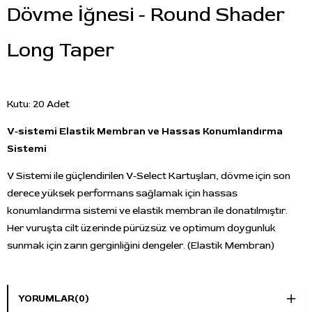
Dövme İğnesi - Round Shader
Long Taper
Kutu: 20 Adet
V-sistemi Elastik Membran ve Hassas Konumlandırma
Sistemi
V Sistemi ile güçlendirilen V-Select Kartuşları, dövme için son
derece yüksek performans sağlamak için hassas
konumlandırma sistemi ve elastik membran ile donatılmıştır.
Her vuruşta cilt üzerinde pürüzsüz ve optimum doygunluk
sunmak için zarın gerginliğini dengeler. (Elastik Membran)
V-Select özel hassas konumlandırma sistemi, tam hareketi
oluşturmak ve tam pikseli istediğiniz gibi yönlendirmek için
YORUMLAR
(0)
iğnenin titreşimini ek hassasiyet için yalıtır. (Hassas