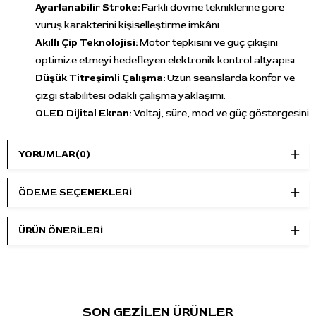
Ayarlanabilir Stroke:
Farklı dövme tekniklerine göre
vuruş karakterini kişiselleştirme imkânı.
Akıllı Çip Teknolojisi:
Motor tepkisini ve güç çıkışını
optimize etmeyi hedefleyen elektronik kontrol altyapısı.
Düşük Titreşimli Çalışma:
Uzun seanslarda konfor ve
çizgi stabilitesi odaklı çalışma yaklaşımı.
OLED Dijital Ekran:
Voltaj, süre, mod ve güç göstergesini
tek ekranda izleme.
Push (İtiş) Modu:
Daha tok ve kararlı vuruş hissi isteyen
YORUMLAR
(0)
kullanıcılar için özel çalışma modu.
Hafıza Fonksiyonu:
Son kullanılan ayarları hatırlayarak
ÖDEME SEÇENEKLERI
hızlı başlangıç sağlar.
Otomatik Güç Kapama:
Kullanım dışı durumlarda enerji
ÜRÜN ÖNERILERI
yönetimi için otomatik kapanma.
Bluetooth Altyapısı:
Üreticinin uygulama desteği ile
uzaktan ayar yönetimine hazır mimari.
Kullanım Alanları
SON GEZİLEN ÜRÜNLER
Fine line ve detay çizgi çalışmaları