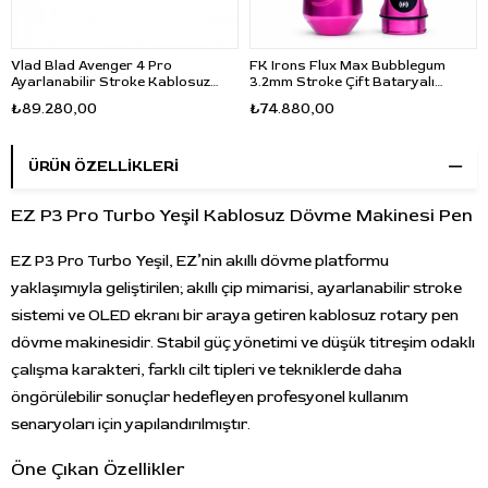
Vlad Blad Avenger 4 Pro
FK Irons Flux Max Bubblegum
Ayarlanabilir Stroke Kablosuz
3.2mm Stroke Çift Bataryalı
Dövme Makinesi 3.2-5.5mm 30mm
Kablosuz Dövme Makinesi -
₺89.280,00
₺74.880,00
Grip - Siyah
Pembe
ÜRÜN ÖZELLIKLERI
EZ P3 Pro Turbo Yeşil Kablosuz Dövme Makinesi Pen
EZ P3 Pro Turbo Yeşil, EZ’nin akıllı dövme platformu
yaklaşımıyla geliştirilen; akıllı çip mimarisi, ayarlanabilir stroke
sistemi ve OLED ekranı bir araya getiren kablosuz rotary pen
dövme makinesidir. Stabil güç yönetimi ve düşük titreşim odaklı
çalışma karakteri, farklı cilt tipleri ve tekniklerde daha
öngörülebilir sonuçlar hedefleyen profesyonel kullanım
senaryoları için yapılandırılmıştır.
Öne Çıkan Özellikler