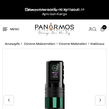
Resmi Distribütör - 12 Ay Taksit -
Kargom Nerede?
+90 536 343 25 28
Aynı Gün Kargo
0
Anasayfa
Dövme Malzemeleri
Dövme Makineleri
Kablosuz P