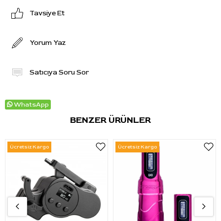
Tavsiye Et
Yorum Yaz
Satıcıya Soru Sor
WhatsApp
BENZER ÜRÜNLER
Ücretsiz Kargo
Ücretsiz Kargo