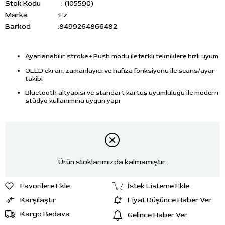
Stok Kodu
(105590)
Marka
:
Ez
Barkod
:
8499264866482
Ayarlanabilir stroke + Push modu ile farklı tekniklere hızlı uyum
OLED ekran, zamanlayıcı ve hafıza fonksiyonu ile seans/ayar
takibi
Bluetooth altyapısı ve standart kartuş uyumluluğu ile modern
stüdyo kullanımına uygun yapı
Ürün stoklarımızda kalmamıştır.
Favorilere Ekle
İstek Listeme Ekle
Karşılaştır
Fiyat Düşünce Haber Ver
Kargo Bedava
Gelince Haber Ver