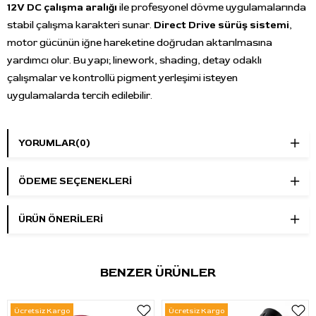
12V DC çalışma aralığı
ile profesyonel dövme uygulamalarında
stabil çalışma karakteri sunar.
Direct Drive sürüş sistemi
,
motor gücünün iğne hareketine doğrudan aktarılmasına
yardımcı olur. Bu yapı; linework, shading, detay odaklı
çalışmalar ve kontrollü pigment yerleşimi isteyen
uygulamalarda tercih edilebilir.
5000mAh yüksek kapasiteli batarya
, kullanım ayarlarına ve
çalışma koşullarına bağlı olarak
1000 dakikadan fazla
YORUMLAR
(0)
kablosuz çalışma süresi sağlayabilir. Şarj süresi yaklaşık
5
saattir
. OLED dijital ekran üzerinden voltaj, çalışma süresi ve
ÖDEME SEÇENEKLERI
batarya seviyesi takip edilebilir. Hafıza fonksiyonu, Push Mode
ve yerleşik zamanlayıcı, uzun seanslarda ayar kontrolünü daha
ÜRÜN ÖNERILERI
düzenli hale getirir.
Silver renk gövde, sade ve profesyonel bir görünüm sunar.
BENZER ÜRÜNLER
Uçak alüminyumu gövde
, kablosuz kullanımda dayanıklılık ve
dengeli tutuş hissini destekler.
34 × 149 mm
ölçü ve güç
paketiyle birlikte
250 g
ağırlık, elde kontrollü kullanım isteyen
Ücretsiz Kargo
Ücretsiz Kargo