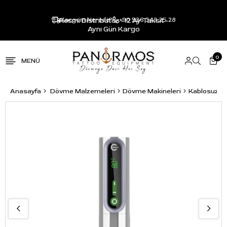
Resmi Distribütör - 12 Ay Taksit -
Kargom Nerede?
+90 536 343 25 28
Aynı Gün Kargo
0
Anasayfa
Dövme Malzemeleri
Dövme Makineleri
Kablosuz P