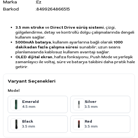
Marka
:
Ez
Barkod
:
8499264866515
3.5 mm stroke
ve
Direct Drive sürüş sistemi
, çizgi,
gölgelendirme, detay ve kontrollü dolgu çalışmalarında dengeli
kullanım sağlar.
5000mAh batarya
, kullanım ayarlarına bağlı olarak
1000
dakikadan fazla çalışma süresi
sunabilir; uzun seans
planlamasında kablosuz kullanım avantajı sağlar.
OLED dijital ekran
, hafıza fonksiyonu, Push Mode ve yerleşik
zamanlayıcı ile voltaj, süre ve batarya takibini daha pratik hale
getirir.
Varyant Seçenekleri
Model
Emerald
Silver
4.5 mm
3.5 mm
Black
Red
3.5 mm
3.5 mm