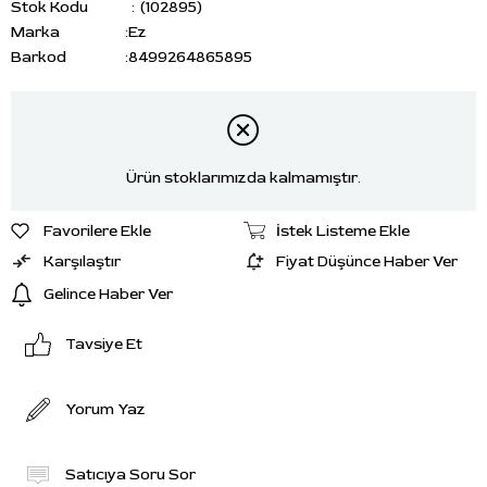
Stok Kodu
(102895)
Marka
:
Ez
Barkod
:
8499264865895
Ürün stoklarımızda kalmamıştır.
Favorilere Ekle
İstek Listeme Ekle
Karşılaştır
Fiyat Düşünce Haber Ver
Gelince Haber Ver
Tavsiye Et
Yorum Yaz
Satıcıya Soru Sor