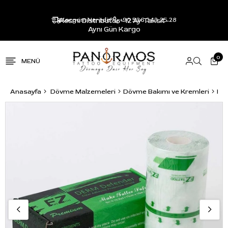
Resmi Distribütör - 12 Ay Taksit -
Kargom Nerede?
+90 536 343 25 28
Aynı Gün Kargo
0
Anasayfa
Dövme Malzemeleri
Dövme Bakımı ve Kremleri
Döv