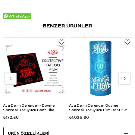
WhatsApp
BENZER ÜRÜNLER
Ava Derm Defender - Dövme
Ava Derm Defender Dövme
Sonrası Koruyucu Bant Film
Sonrası Koruyucu Film Bant 15cm
15*15CM 10 Adet
x 10m
₺172,80
₺1.036,80
ÜRÜN ÖZELLIKLERI