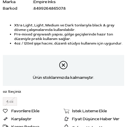
Marka
:
Empire Inks
Barkod
:
8499264865078
Xtra Light, Light, Medium ve Dark tonlarıyla black & grey
dövme çalışmalarında kullanılabilir.
Pre-mixed greywash yapısı, gölge geçişlerinde hazır ton
düzeniyle pratik kullanım sağlar.
4oz / 120ml şişe hacmi, düzenli stüdyo kullanımı için uygundur.
Ürün stoklarımızda kalmamıştır.
oz Seçiniz
4 oz
Favorilere Ekle
İstek Listeme Ekle
Karşılaştır
Fiyat Düşünce Haber Ver
Kargo Bedava