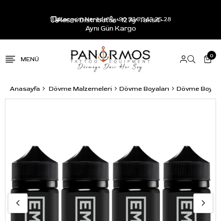
Resmi Distribütör - 12 Ay Taksit -
Kargom Nerede?
+90 536 343 25 28
Aynı Gün Kargo
0
Anasayfa
Dövme Malzemeleri
Dövme Boyaları
Dövme Boya S