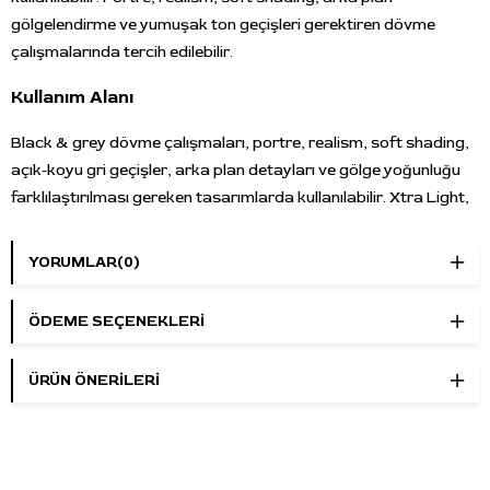
gölgelendirme ve yumuşak ton geçişleri gerektiren dövme
çalışmalarında tercih edilebilir.
Kullanım Alanı
Black & grey dövme çalışmaları, portre, realism, soft shading,
açık-koyu gri geçişler, arka plan detayları ve gölge yoğunluğu
farklılaştırılması gereken tasarımlarda kullanılabilir. Xtra Light,
Light, Medium ve Dark tonları, açık gri geçişlerden daha koyu
gölge alanlarına kadar farklı çalışma ihtiyaçlarına uyum sağlar.
YORUMLAR
(0)
Öne Çıkan Özellikler
ÖDEME SEÇENEKLERI
Marka:
Empire Inks
Seri:
Graywash Series
ÜRÜN ÖNERILERI
Ürün adı:
4 Stage Graywash Set
Renk grubu:
Gri / greywash tonları
Set içeriği:
Xtra Light, Light, Medium, Dark
Ürün tipi:
Dövme boyası seti