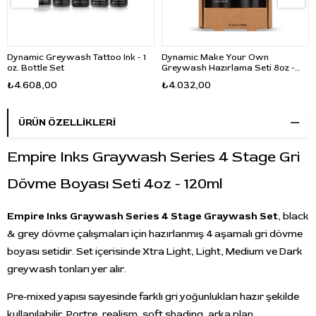
Dynamic Greywash Tattoo Ink - 1
Dynamic Make Your Own
oz. Bottle Set
Greywash Hazırlama Seti 8oz -
240ml
₺4.608,00
₺4.032,00
ÜRÜN ÖZELLIKLERI
Empire Inks Graywash Series 4 Stage Gri
Dövme Boyası Seti 4oz - 120ml
Empire Inks Graywash Series 4 Stage Graywash Set
, black
& grey dövme çalışmaları için hazırlanmış 4 aşamalı gri dövme
boyası setidir. Set içerisinde Xtra Light, Light, Medium ve Dark
greywash tonları yer alır.
Pre-mixed yapısı sayesinde farklı gri yoğunlukları hazır şekilde
kullanılabilir. Portre, realism, soft shading, arka plan