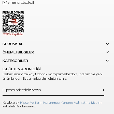
[email protected]
S: Hangi çalışmalar için kullanılabilir?
C: Black & grey, portre, realism, soft shading ve gri ton geçişi
gerektiren dövme çalışmalarında kullanılabilir.
S: Ürün hacmi nedir?
C: Ürün 4oz / 120ml hacim bilgisiyle listelenmektedir.
KURUMSAL
S: Pre-mixed greywash ne demektir?
ÖNEMLİ BİLGİLER
C: Gri tonların hazır karışım halinde kullanıma uygun şekilde
hazırlanmış olmasıdır.
KATEGORİLER
E-BÜLTEN ABONELİĞİ
Haber listemize kayıt olarak kampanyalardan, indirim ve yeni
ürünlerden ilk siz haberdar olabilirsiniz.
Kaydolarak
Kişisel Verilerin Korunması Kanunu Aydınlatma Metnini
kabul etmiş olursunuz.