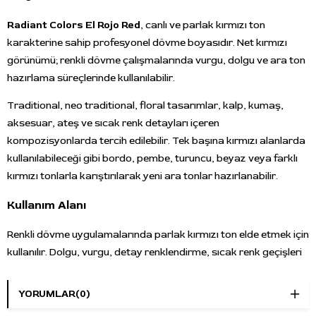
Radiant Colors El Rojo Red
, canlı ve parlak kırmızı ton
karakterine sahip profesyonel dövme boyasıdır. Net kırmızı
görünümü; renkli dövme çalışmalarında vurgu, dolgu ve ara ton
hazırlama süreçlerinde kullanılabilir.
Traditional, neo traditional, floral tasarımlar, kalp, kumaş,
aksesuar, ateş ve sıcak renk detayları içeren
kompozisyonlarda tercih edilebilir. Tek başına kırmızı alanlarda
kullanılabileceği gibi bordo, pembe, turuncu, beyaz veya farklı
kırmızı tonlarla karıştırılarak yeni ara tonlar hazırlanabilir.
Kullanım Alanı
Renkli dövme uygulamalarında parlak kırmızı ton elde etmek için
kullanılır. Dolgu, vurgu, detay renklendirme, sıcak renk geçişleri
ve renk karışımı çalışmalarında kullanılabilir. Ton seçimi
tasarımın genel renk paletine, cilt tonuna ve kullanılacak diğer
YORUMLAR
(0)
renklere göre yapılmalıdır.