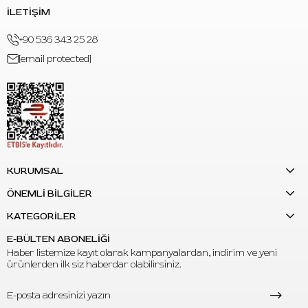
isteyenler için uygundur.
İLETİŞİM
+90 536 343 25 28
[email protected]
KURUMSAL
ÖNEMLİ BİLGİLER
KATEGORİLER
E-BÜLTEN ABONELİĞİ
Haber listemize kayıt olarak kampanyalardan, indirim ve yeni
ürünlerden ilk siz haberdar olabilirsiniz.