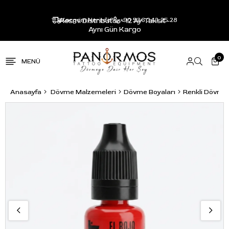
Resmi Distribütör - 12 Ay Taksit -
Kargom Nerede?
+90 536 343 25 28
Aynı Gün Kargo
0
Anasayfa
Dövme Malzemeleri
Dövme Boyaları
Renkli Dövme 