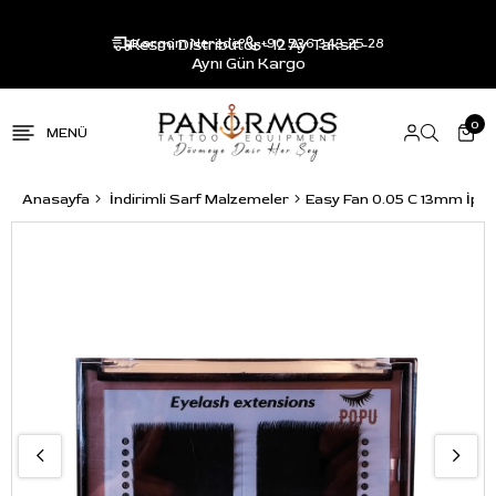
Resmi Distribütör - 12 Ay Taksit -
Kargom Nerede?
+90 536 343 25 28
Aynı Gün Kargo
0
Anasayfa
İndirimli Sarf Malzemeler
Easy Fan 0.05 C 13mm İpek 