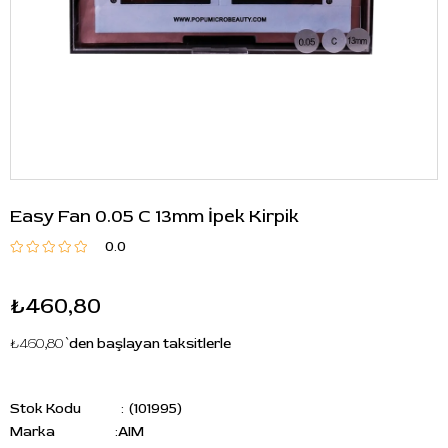
Easy Fan 0.05 C 13mm İpek Kirpik
0.0
₺460,80
₺460,80
`den başlayan taksitlerle
Stok Kodu
(101995)
Marka
:
AIM