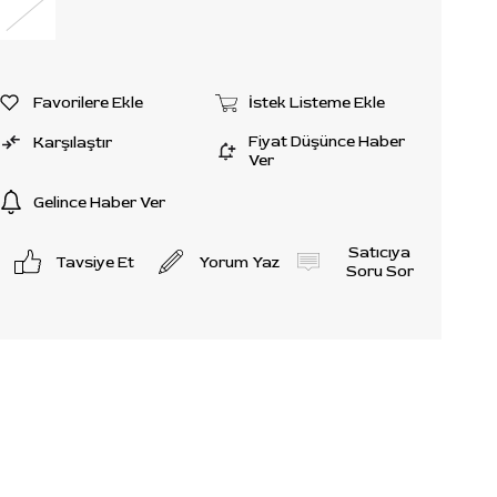
Favorilere Ekle
İstek Listeme Ekle
Fiyat Düşünce Haber
Karşılaştır
Ver
Gelince Haber Ver
Satıcıya
Tavsiye Et
Yorum Yaz
Soru Sor