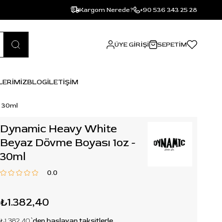
Kargom Nerede?
+90 536 343 25 28
ÜYE GIRIŞI
SEPETIM
LERİMİZ
BLOG
İLETİŞİM
- 30ml
Dynamic Heavy White
Beyaz Dövme Boyası 1oz -
30ml
0.0
₺1.382,40
₺1.382,40
`den başlayan taksitlerle