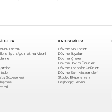
İLGİLER
KATEGORİLER
vuru Formu
Dövme Makineleri
rilere İlişkin Aydınlatma Metni
Dövme Boyaları
Ödeme
Dövme İğneleri
Dövme Bakım Ürünleri
artları
Dövme Transfer Ürünleri
 İade
Dövme Sarf Malzemeleri
atış Sözleşmesi
Stüdyo Ekipmanları
özleşmesi
Başlangıç Setleri
etimi