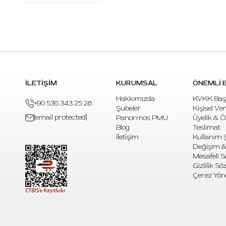
İLETİŞİM
KURUMSAL
ÖNEMLİ B
Hakkımızda
KVKK Baş
+90 536 343 25 28
Şubeler
Kişisel Ve
[email protected]
Panormos PMU
Üyelik & 
Blog
Teslimat
İletişim
Kullanım Ş
Değişim &
Mesafeli S
Gizlilik S
Çerez Yön