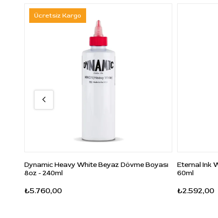
Ücretsiz Kargo
Dynamic Heavy White Beyaz Dövme Boyası
Eternal Ink
8oz - 240ml
60ml
₺5.760,00
₺2.592,00