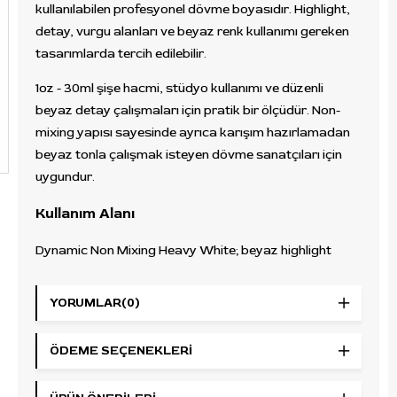
kullanılabilen profesyonel dövme boyasıdır. Highlight,
detay, vurgu alanları ve beyaz renk kullanımı gereken
tasarımlarda tercih edilebilir.
1oz - 30ml şişe hacmi, stüdyo kullanımı ve düzenli
beyaz detay çalışmaları için pratik bir ölçüdür. Non-
mixing yapısı sayesinde ayrıca karışım hazırlamadan
beyaz tonla çalışmak isteyen dövme sanatçıları için
uygundur.
Kullanım Alanı
Dynamic Non Mixing Heavy White; beyaz highlight
çalışmaları, küçük detaylar, vurgu alanları, kontrast
geçişleri, black & grey dövmelerde ışık etkisi ve beyaz
YORUMLAR
(0)
ton gerektiren renkli dövme uygulamalarında
kullanılabilir.
ÖDEME SEÇENEKLERI
Öne Çıkan Özellikler