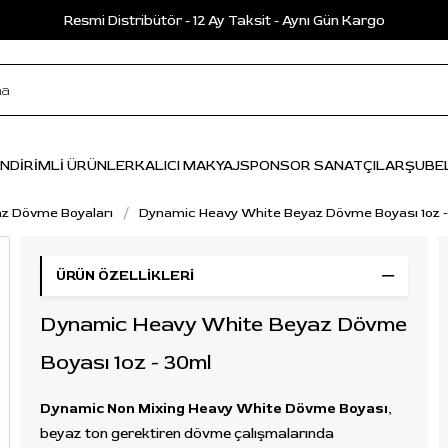
Resmi Distribütör - 12 Ay Taksit - Aynı Gün Kargo
İNDİRİMLİ ÜRÜNLER
KALICI MAKYAJ
SPONSOR SANATÇILAR
ŞUBE
z Dövme Boyaları
Dynamic Heavy White Beyaz Dövme Boyası 1oz 
ÜRÜN ÖZELLIKLERI
Dynamic Heavy White Beyaz Dövme
Boyası 1oz - 30ml
Dynamic Non Mixing Heavy White Dövme Boyası
,
beyaz ton gerektiren dövme çalışmalarında