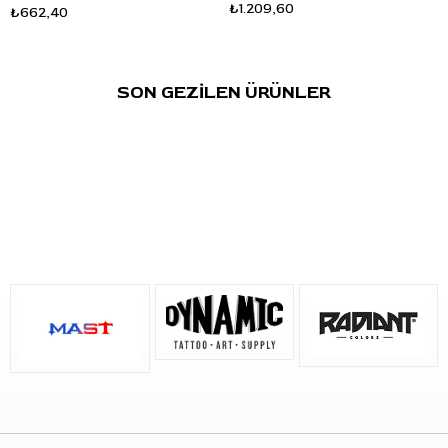
₺1.209,60
₺662,40
Kullanım sonrasında şişe kapağını sıkıca kapatınız. Ürünü
doğrudan güneş ışığından uzak, serin ve kuru bir alanda
saklayınız.
SON GEZİLEN ÜRÜNLER
Sık Sorulan Sorular
S: World Famous Ink Donatello Blue hangi renk tonudur?
C: Donatello Blue, saf, derin ve parlak mavi tonlu bir dövme
boyasıdır.
S: Hangi dövme çalışmalarında kullanılabilir?
C: Su, gökyüzü, dekoratif detay, mavi renk geçişi, vurgu ve
dolgu çalışmalarında kullanılabilir.
S: Ürün hacmi nedir?
C: Ürün 1oz - 30ml şişe hacmine sahiptir.
S: Vegan formüle sahip mi?
C: Evet. World Famous Ink Donatello Blue hayvansal içerik