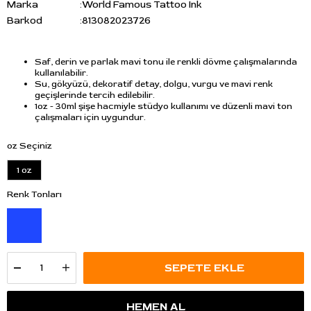
Marka
:
World Famous Tattoo Ink
Barkod
:
813082023726
Saf, derin ve parlak mavi tonu ile renkli dövme çalışmalarında
kullanılabilir.
Su, gökyüzü, dekoratif detay, dolgu, vurgu ve mavi renk
geçişlerinde tercih edilebilir.
1oz - 30ml şişe hacmiyle stüdyo kullanımı ve düzenli mavi ton
çalışmaları için uygundur.
oz Seçiniz
1 oz
Renk Tonları