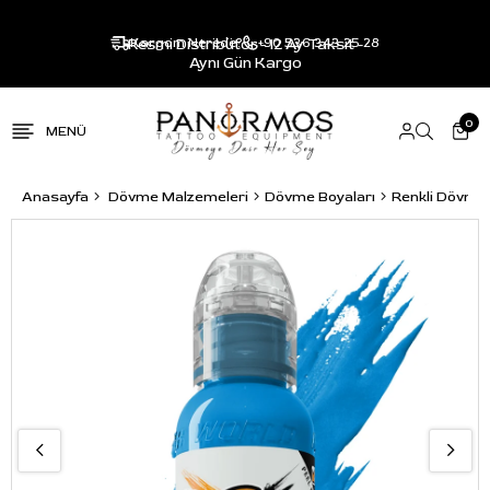
Resmi Distribütör - 12 Ay Taksit -
Kargom Nerede?
+90 536 343 25 28
Aynı Gün Kargo
0
Anasayfa
Dövme Malzemeleri
Dövme Boyaları
Renkli Dövme 