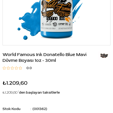
World Famous Ink Donatello Blue Mavi
Dövme Boyası 1oz - 30ml
0.0
₺1.209,60
₺1.209,60
`den başlayan taksitlerle
Stok Kodu
(001362)