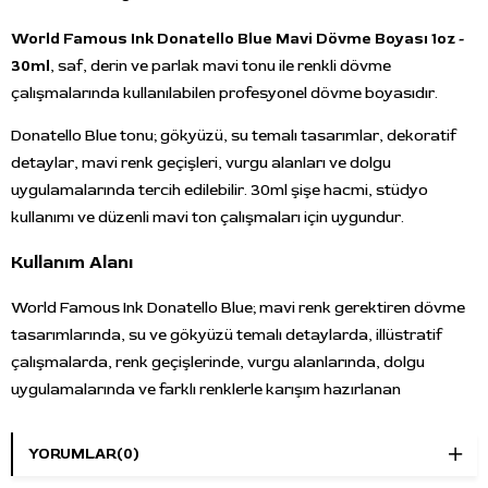
World Famous Ink Donatello Blue Mavi Dövme Boyası 1oz -
30ml
, saf, derin ve parlak mavi tonu ile renkli dövme
çalışmalarında kullanılabilen profesyonel dövme boyasıdır.
Donatello Blue tonu; gökyüzü, su temalı tasarımlar, dekoratif
detaylar, mavi renk geçişleri, vurgu alanları ve dolgu
uygulamalarında tercih edilebilir. 30ml şişe hacmi, stüdyo
kullanımı ve düzenli mavi ton çalışmaları için uygundur.
Kullanım Alanı
World Famous Ink Donatello Blue; mavi renk gerektiren dövme
tasarımlarında, su ve gökyüzü temalı detaylarda, illüstratif
çalışmalarda, renk geçişlerinde, vurgu alanlarında, dolgu
uygulamalarında ve farklı renklerle karışım hazırlanan
çalışmalarda kullanılabilir.
YORUMLAR
(0)
Öne Çıkan Özellikler