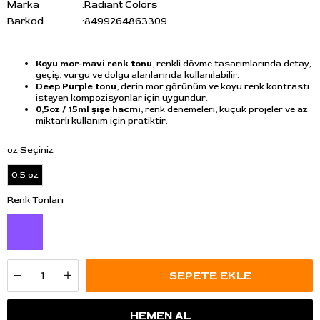
Marka
:
Radiant Colors
Barkod
:
8499264863309
Koyu mor-mavi renk tonu
, renkli dövme tasarımlarında detay,
geçiş, vurgu ve dolgu alanlarında kullanılabilir.
Deep Purple tonu
, derin mor görünüm ve koyu renk kontrastı
isteyen kompozisyonlar için uygundur.
0,5oz / 15ml şişe hacmi
, renk denemeleri, küçük projeler ve az
miktarlı kullanım için pratiktir.
oz Seçiniz
0.5 oz
Renk Tonları