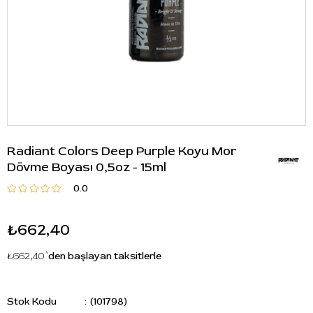
Radiant Colors Deep Purple Koyu Mor
Dövme Boyası 0,5oz - 15ml
0.0
₺662,40
₺662,40
`den başlayan taksitlerle
Stok Kodu
(101798)