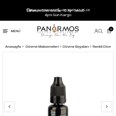
Resmi Distribütör - 12 Ay Taksit -
Kargom Nerede?
+90 536 343 25 28
Aynı Gün Kargo
0
Anasayfa
Dövme Malzemeleri
Dövme Boyaları
Renkli Dövme 