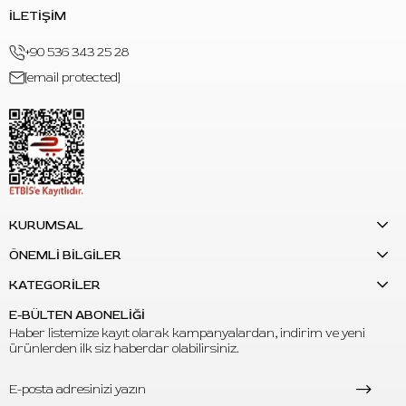
İLETİŞİM
S: Farklı renklerle karıştırılabilir mi?
C: Evet. Tasarıma göre farklı mor, mavi veya koyu tonlarla ayrı
+90 536 343 25 28
boya kabında karışım hazırlanabilir.
[email protected]
KURUMSAL
ÖNEMLİ BİLGİLER
KATEGORİLER
E-BÜLTEN ABONELİĞİ
Haber listemize kayıt olarak kampanyalardan, indirim ve yeni
ürünlerden ilk siz haberdar olabilirsiniz.