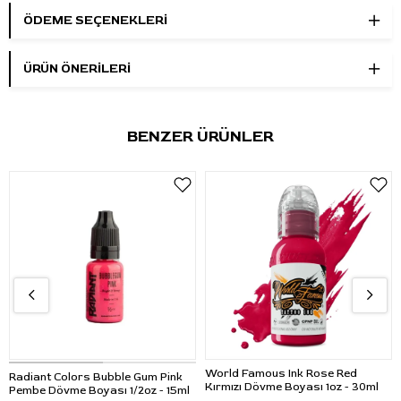
ÖDEME SEÇENEKLERI
Öne Çıkan Özellikler
Marka:
Radiant Colors
ÜRÜN ÖNERILERI
Ürün adı:
Deep Burgundy
Renk:
Koyu bordo / kahverengi alt tonlu koyu kırmızı
Ürün tipi:
Renkli dövme boyası
BENZER ÜRÜNLER
Hacim:
0,5oz / 15ml
Kullanım alanı:
Profesyonel dövme uygulamaları
Kullanım Talimatı
Kullanmadan önce şişeyi iyice çalkalayın. Boyayı tek kullanımlık
boya kabına alarak hijyenik çalışma düzenine uygun şekilde
kullanın.
Uygulama sırasında yalnızca ihtiyaç duyulan miktarı ayrı kaba
alın. Farklı bordo, kırmızı veya kahverengi ton geçişleri için
uygun yardımcı solüsyonlarla ayrı kapta karıştırarak
kullanılabilir.
World Famous Ink Rose Red
Radiant Colors Bubble Gum Pink
Kırmızı Dövme Boyası 1oz - 30ml
Pembe Dövme Boyası 1/2oz - 15ml