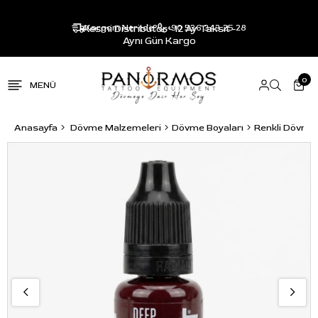
Resmi Distribütör - 12 Ay Taksit -
Kargom Nerede?
+90 536 343 25 28
Aynı Gün Kargo
0
Anasayfa
Dövme Malzemeleri
Dövme Boyaları
Renkli Dövme 