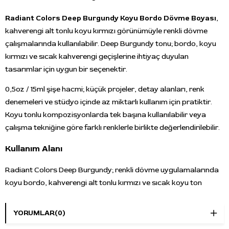
Radiant Colors Deep Burgundy Koyu Bordo Dövme Boyası
,
kahverengi alt tonlu koyu kırmızı görünümüyle renkli dövme
çalışmalarında kullanılabilir. Deep Burgundy tonu; bordo, koyu
kırmızı ve sıcak kahverengi geçişlerine ihtiyaç duyulan
tasarımlar için uygun bir seçenektir.
0,5oz / 15ml şişe hacmi; küçük projeler, detay alanları, renk
denemeleri ve stüdyo içinde az miktarlı kullanım için pratiktir.
Koyu tonlu kompozisyonlarda tek başına kullanılabilir veya
çalışma tekniğine göre farklı renklerle birlikte değerlendirilebilir.
Kullanım Alanı
Radiant Colors Deep Burgundy; renkli dövme uygulamalarında
koyu bordo, kahverengi alt tonlu kırmızı ve sıcak koyu ton
gereken alanlarda kullanılabilir. Çiçek detayları, portre
çalışmaları, dekoratif tasarımlar, karakter dövmeleri ve koyu
YORUMLAR
(0)
renk geçişlerinde tercih edilebilir.