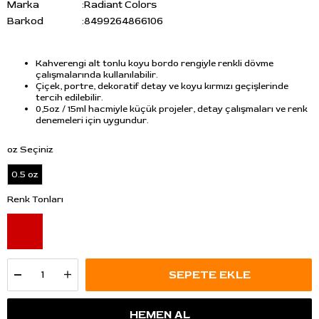
Marka
:
Radiant Colors
Barkod
:
8499264866106
Kahverengi alt tonlu koyu bordo rengiyle renkli dövme
çalışmalarında kullanılabilir.
Çiçek, portre, dekoratif detay ve koyu kırmızı geçişlerinde
tercih edilebilir.
0,5oz / 15ml hacmiyle küçük projeler, detay çalışmaları ve renk
denemeleri için uygundur.
oz Seçiniz
0.5 oz
Renk Tonları