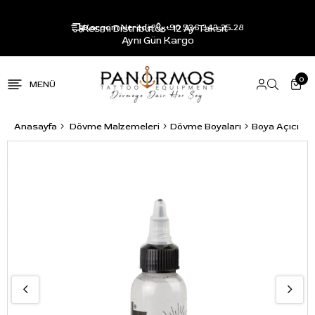
Resmi Distribütör - 12 Ay Taksit -
Kargom Nerede?
+90 536 343 25 28
Aynı Gün Kargo
0
Anasayfa
Dövme Malzemeleri
Dövme Boyaları
Boya Açıcı