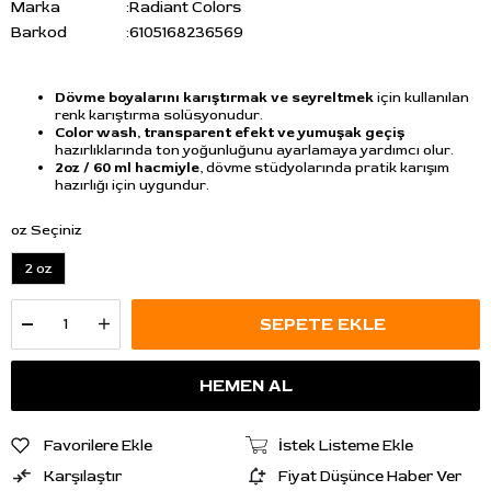
Marka
:
Radiant Colors
Barkod
:
6105168236569
Dövme boyalarını karıştırmak ve seyreltmek
için kullanılan
renk karıştırma solüsyonudur.
Color wash, transparent efekt ve yumuşak geçiş
hazırlıklarında ton yoğunluğunu ayarlamaya yardımcı olur.
2oz / 60 ml hacmiyle
, dövme stüdyolarında pratik karışım
hazırlığı için uygundur.
oz Seçiniz
2 oz
Favorilere Ekle
İstek Listeme Ekle
Karşılaştır
Fiyat Düşünce Haber Ver