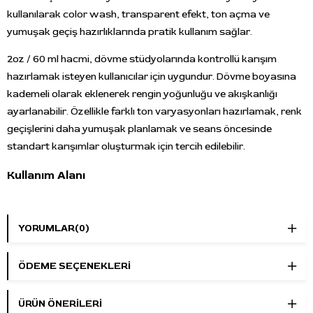
kullanılarak color wash, transparent efekt, ton açma ve
yumuşak geçiş hazırlıklarında pratik kullanım sağlar.
2oz / 60 ml hacmi, dövme stüdyolarında kontrollü karışım
hazırlamak isteyen kullanıcılar için uygundur. Dövme boyasına
kademeli olarak eklenerek rengin yoğunluğu ve akışkanlığı
ayarlanabilir. Özellikle farklı ton varyasyonları hazırlamak, renk
geçişlerini daha yumuşak planlamak ve seans öncesinde
standart karışımlar oluşturmak için tercih edilebilir.
Kullanım Alanı
Radiant Colors Color Mixing; renkli dövme boyalarında karışım
hazırlama, seyreltme, ton açma, color wash ve transparent
YORUMLAR
(0)
efekt çalışmalarında kullanılabilir. Dövme boyasının
yoğunluğunu kontrollü şekilde azaltmak ve farklı renk geçişleri
ÖDEME SEÇENEKLERI
hazırlamak isteyen dövme sanatçıları için uygundur.
Öne Çıkan Özellikler
ÜRÜN ÖNERILERI