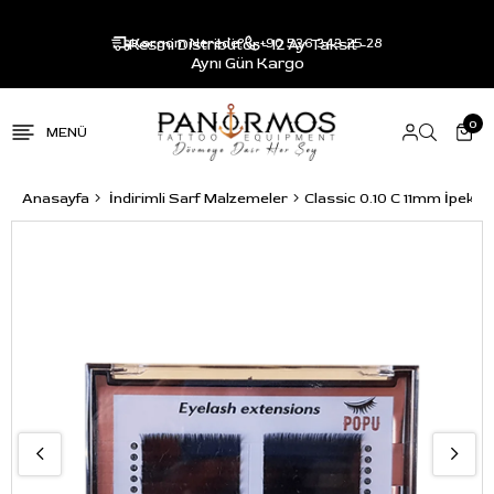
Resmi Distribütör - 12 Ay Taksit -
Kargom Nerede?
+90 536 343 25 28
Aynı Gün Kargo
0
Anasayfa
İndirimli Sarf Malzemeler
Classic 0.10 C 11mm İpek Ki