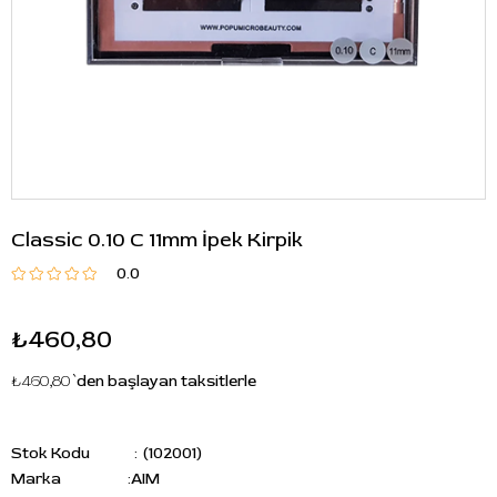
Classic 0.10 C 11mm İpek Kirpik
0.0
₺460,80
₺460,80
`den başlayan taksitlerle
Stok Kodu
(102001)
Marka
:
AIM