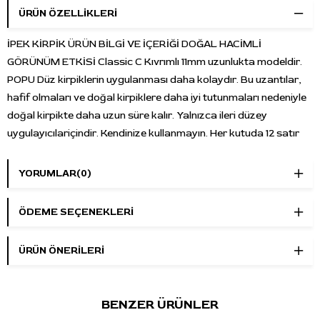
ÜRÜN ÖZELLIKLERI
İPEK KİRPİK ÜRÜN BİLGİ VE İÇERİĞİ DOĞAL HACİMLİ
GÖRÜNÜM ETKİSİ Classic C Kıvrımlı 11mm uzunlukta modeldir.
POPU Düz kirpiklerin uygulanması daha kolaydır. Bu uzantılar,
hafif olmaları ve doğal kirpiklere daha iyi tutunmaları nedeniyle
doğal kirpikte daha uzun süre kalır. Yalnızca ileri düzey
uygulayıcılariçindir. Kendinize kullanmayın. Her kutuda 12 satır
YORUMLAR
(0)
ÖDEME SEÇENEKLERI
ÜRÜN ÖNERILERI
BENZER ÜRÜNLER