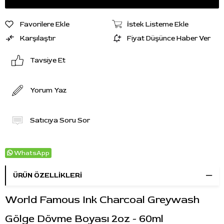
Favorilere Ekle
İstek Listeme Ekle
Karşılaştır
Fiyat Düşünce Haber Ver
Tavsiye Et
Yorum Yaz
Satıcıya Soru Sor
WhatsApp
ÜRÜN ÖZELLIKLERI
World Famous Ink Charcoal Greywash
Gölge Dövme Boyası 2oz - 60ml