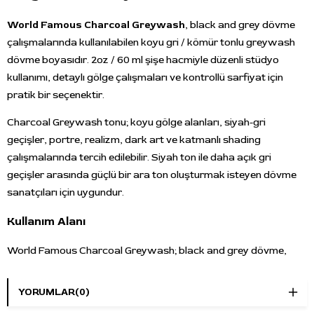
World Famous Charcoal Greywash
, black and grey dövme
çalışmalarında kullanılabilen koyu gri / kömür tonlu greywash
dövme boyasıdır. 2oz / 60 ml şişe hacmiyle düzenli stüdyo
kullanımı, detaylı gölge çalışmaları ve kontrollü sarfiyat için
pratik bir seçenektir.
Charcoal Greywash tonu; koyu gölge alanları, siyah-gri
geçişler, portre, realizm, dark art ve katmanlı shading
çalışmalarında tercih edilebilir. Siyah ton ile daha açık gri
geçişler arasında güçlü bir ara ton oluşturmak isteyen dövme
sanatçıları için uygundur.
Kullanım Alanı
World Famous Charcoal Greywash; black and grey dövme,
portre, realizm, dark art, koyu gri gölgelendirme, arka plan
tonlamaları ve detaylı shading uygulamalarında kullanılabilir.
YORUMLAR
(0)
Açık ve orta greywash tonlarıyla birlikte kullanıldığında daha