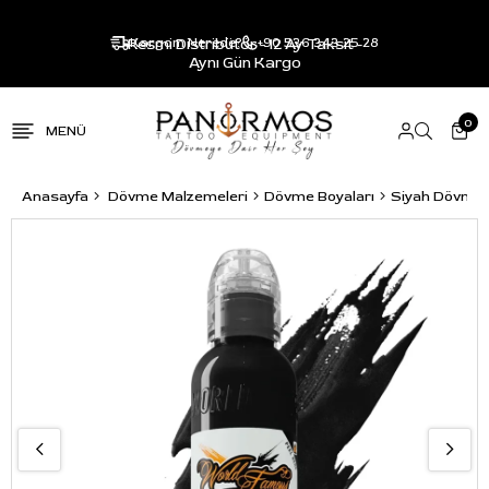
Resmi Distribütör - 12 Ay Taksit -
Kargom Nerede?
+90 536 343 25 28
Aynı Gün Kargo
0
Anasayfa
Dövme Malzemeleri
Dövme Boyaları
Siyah Dövme 