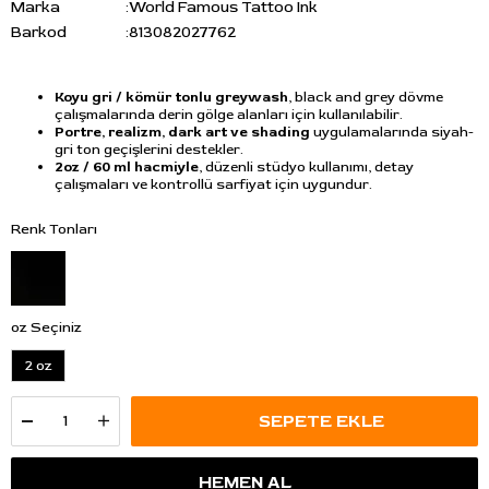
Marka
:
World Famous Tattoo Ink
Barkod
:
813082027762
Koyu gri / kömür tonlu greywash
, black and grey dövme
çalışmalarında derin gölge alanları için kullanılabilir.
Portre, realizm, dark art ve shading
uygulamalarında siyah-
gri ton geçişlerini destekler.
2oz / 60 ml hacmiyle
, düzenli stüdyo kullanımı, detay
çalışmaları ve kontrollü sarfiyat için uygundur.
Renk Tonları
oz Seçiniz
2 oz