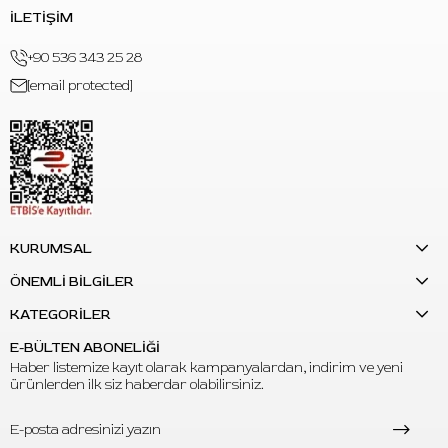
gölge ve siyah-gri geçiş alanlarında tercih edilebilir.
İLETİŞİM
S: Diğer greywash tonlarıyla birlikte kullanılabilir mi?
+90 536 343 25 28
C: Evet. Açık ve orta greywash tonlarıyla birlikte kullanılarak
[email protected]
daha geniş gri ton geçişleri hazırlanabilir.
S: Ürün kaç ml’dir?
C: Ürün 2oz / 60 ml hacmindedir.
KURUMSAL
ÖNEMLİ BİLGİLER
KATEGORİLER
E-BÜLTEN ABONELİĞİ
Haber listemize kayıt olarak kampanyalardan, indirim ve yeni
ürünlerden ilk siz haberdar olabilirsiniz.