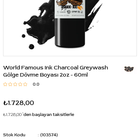
World Famous Ink Charcoal Greywash
Gölge Dövme Boyası 2oz - 60ml
0.0
₺1.728,00
₺1.728,00
`den başlayan taksitlerle
Stok Kodu
(103574)