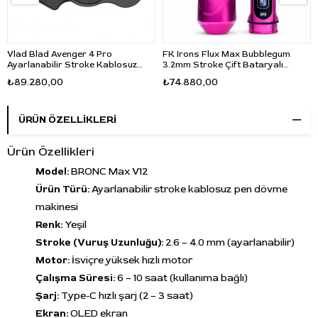
Vlad Blad Avenger 4 Pro
FK Irons Flux Max Bubblegum
Ayarlanabilir Stroke Kablosuz
3.2mm Stroke Çift Bataryalı
Dövme Makinesi 3.2-5.5mm 30mm
Kablosuz Dövme Makinesi -
₺89.280,00
₺74.880,00
Grip - Siyah
Pembe
ÜRÜN ÖZELLIKLERI
Ürün Özellikleri
Model:
BRONC Max V12
Ürün Türü:
Ayarlanabilir stroke kablosuz pen dövme
makinesi
Renk:
Yeşil
Stroke (Vuruş Uzunluğu):
2.6 – 4.0 mm (ayarlanabilir)
Motor:
İsviçre yüksek hızlı motor
Çalışma Süresi:
6 – 10 saat (kullanıma bağlı)
Şarj:
Type-C hızlı şarj (2 – 3 saat)
Ekran:
OLED ekran