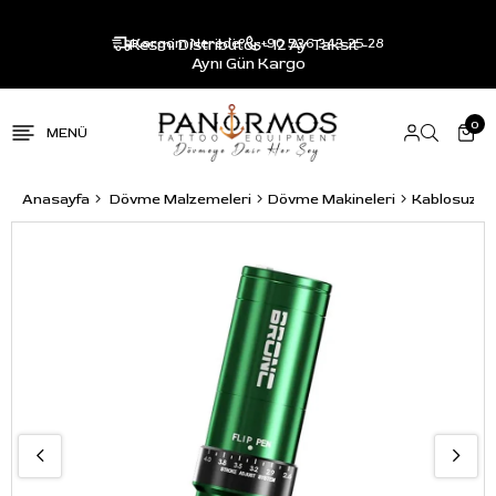
Resmi Distribütör - 12 Ay Taksit -
Kargom Nerede?
+90 536 343 25 28
Aynı Gün Kargo
0
Anasayfa
Dövme Malzemeleri
Dövme Makineleri
Kablosuz P