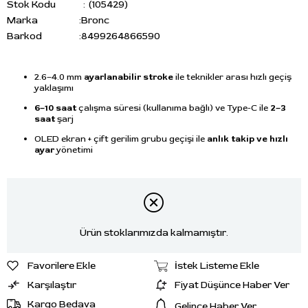
Stok Kodu
(105429)
Marka
:
Bronc
Barkod
:
8499264866590
2.6–4.0 mm
ayarlanabilir stroke
ile teknikler arası hızlı geçiş
yaklaşımı
6–10 saat
çalışma süresi (kullanıma bağlı) ve Type-C ile
2–3
saat
şarj
OLED ekran + çift gerilim grubu geçişi ile
anlık takip ve hızlı
ayar
yönetimi
Ürün stoklarımızda kalmamıştır.
Favorilere Ekle
İstek Listeme Ekle
Karşılaştır
Fiyat Düşünce Haber Ver
Kargo Bedava
Gelince Haber Ver