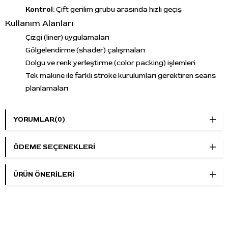
Kontrol:
Çift gerilim grubu arasında hızlı geçiş
Kullanım Alanları
Çizgi (liner) uygulamaları
Gölgelendirme (shader) çalışmaları
Dolgu ve renk yerleştirme (color packing) işlemleri
Tek makine ile farklı stroke kurulumları gerektiren seans
planlamaları
Ürün Avantajları
2.6–4.0 mm ayarlanabilir stroke ile çoklu teknik kurulum
YORUMLAR
(0)
yaklaşımı
6–10 saat çalışma süresi ile uzun seans planlamasına
ÖDEME SEÇENEKLERI
uygun kullanım (kullanıma bağlı)
Type-C hızlı şarj ile 2–3 saatte şarj altyapısı
ÜRÜN ÖNERILERI
OLED ekran üzerinden ayar ve performans takibi
Çift gerilim grubu geçişi ile pratik güç yönetimi
Sıkça Sorulan Sorular (SSS)
Tek şarjla ne kadar süre çalışır?