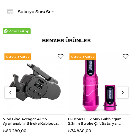
Satıcıya Soru Sor
WhatsApp
BENZER ÜRÜNLER
Ücretsiz Kargo
Ücretsiz Kargo
Vlad Blad Avenger 4 Pro
FK Irons Flux Max Bubblegum
Ayarlanabilir Stroke Kablosuz
3.2mm Stroke Çift Bataryalı
Dövme Makinesi 3.2-5.5mm 30mm
Kablosuz Dövme Makinesi -
₺89.280,00
₺74.880,00
Grip - Siyah
Pembe