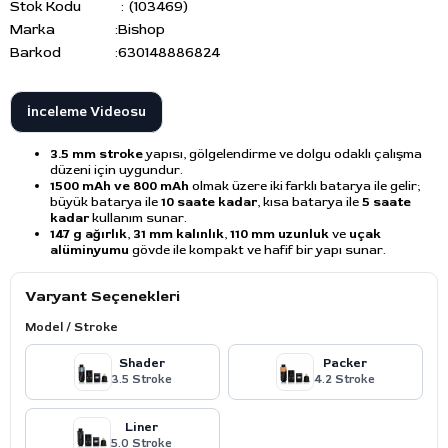
Stok Kodu
(103469)
Marka
:
Bishop
Barkod
:
630148886824
İnceleme Videosu
3.5 mm stroke
yapısı, gölgelendirme ve dolgu odaklı çalışma
düzeni için uygundur.
1500 mAh ve 800 mAh
olmak üzere iki farklı batarya ile gelir;
büyük batarya ile
10 saate kadar
, kısa batarya ile
5 saate
kadar
kullanım sunar.
147 g ağırlık
,
31 mm kalınlık
,
110 mm uzunluk
ve
uçak
alüminyumu
gövde ile kompakt ve hafif bir yapı sunar.
Varyant Seçenekleri
Model / Stroke
Shader
Packer
3.5 Stroke
4.2 Stroke
Liner
5.0 Stroke