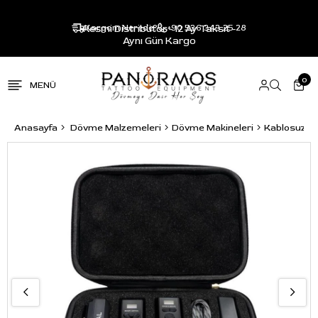
Resmi Distribütör - 12 Ay Taksit -
Kargom Nerede?
+90 536 343 25 28
Aynı Gün Kargo
0
Anasayfa
Dövme Malzemeleri
Dövme Makineleri
Kablosuz P