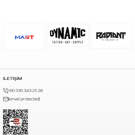
3.5 mm shader stroke
ile gölgelendirme ve dolgu
işlemlerine uygundur.
1500 mAh batarya
ile 10 saate kadar kullanım sağlar.
800 mAh shorty batarya
ile 5 saate kadar kullanım
sunar.
Manyetik pil bağlantısı
sayesinde pil değişimi daha
pratik şekilde yapılabilir.
147 g hafif gövde
ile uzun seanslarda daha dengeli
kullanım sağlar.
Paket İçeriği
1 x Power Wand (Shader 3.5 Stroke)
İLETİŞİM
1 x Universal Battery Dock (2 pil yuvası)
+90 536 343 25 28
1 x Güç Çubuğu Pil Paketi (1500 mAh)
[email protected]
1 x Shorty Pil Paketi (800 mAh)
1 x RCA Adaptörü
1 x 7ft RCA Kablosu (Gri)
1 x 6ft Şarj Kablosu (Dock için)
Kullanım Talimatı