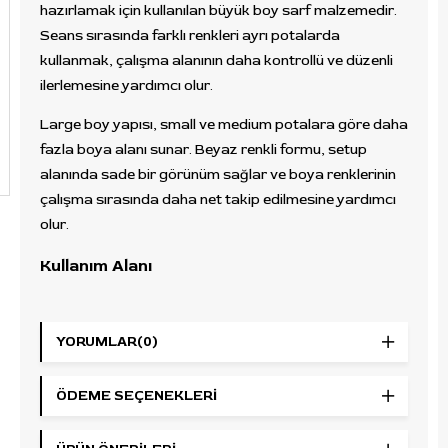
hazırlamak için kullanılan büyük boy sarf malzemedir.
Seans sırasında farklı renkleri ayrı potalarda
kullanmak, çalışma alanının daha kontrollü ve düzenli
ilerlemesine yardımcı olur.
Large boy yapısı, small ve medium potalara göre daha
fazla boya alanı sunar. Beyaz renkli formu, setup
alanında sade bir görünüm sağlar ve boya renklerinin
çalışma sırasında daha net takip edilmesine yardımcı
olur.
Kullanım Alanı
Dövme stüdyolarında boya hazırlama, renk ayırma,
seans öncesi setup düzeni oluşturma ve yüksek boya
YORUMLAR
(0)
miktarı gereken çalışmalarda kullanılabilir. 400 adetlik
paket içeriği, düzenli sarf malzeme ihtiyacı olan
ÖDEME SEÇENEKLERI
profesyonel kullanıcılar için uygundur.