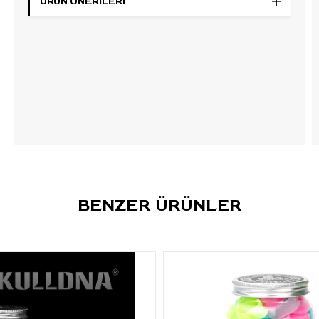
Öne Çıkan Özellikler
ÜRÜN ÖNERILERI
Marka:
AIM
Ürün tipi:
Dövme boya potası
Boy:
Large / büyük boy
Renk:
Beyaz
Paket içeriği:
400 adet
Kullanım alanı:
Dövme boyası hazırlama, renk
ayırma ve stüdyo setup düzeni
Stok kodu:
102321
Barkod:
8499264863765
BENZER ÜRÜNLER
Kullanım Talimatı
Çalışma öncesinde ihtiyaç duyulan boya miktarına
göre potaları setup alanına yerleştiriniz. Her renk veya
karışım için ayrı pota kullanılması, çalışma düzeninin
korunmasına yardımcı olur.