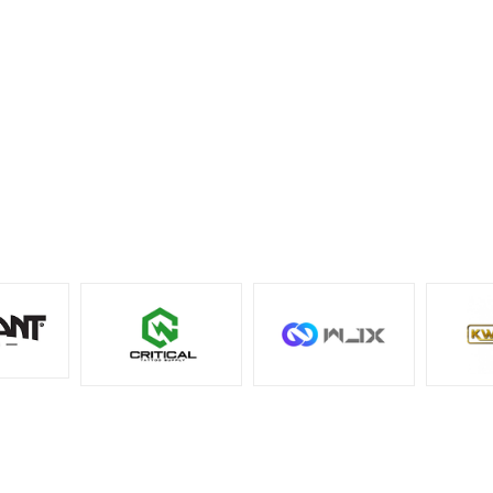
S: Medium boya potasına göre farkı nedir?
C: Large boy pota, medium boy potaya göre daha
fazla boya alanı sunar ve yüksek boya miktarı gereken
çalışmalarda tercih edilebilir.