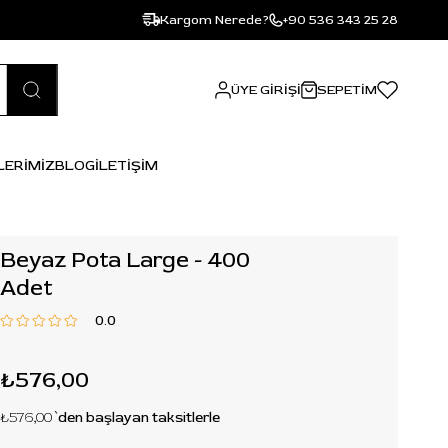
Kargom Nerede?
+90 536 343 25 28
ÜYE GIRIŞI
SEPETIM
LERİMİZ
BLOG
İLETİŞİM
Beyaz Pota Large - 400
Adet
0.0
₺576,00
₺576,00
`den başlayan taksitlerle