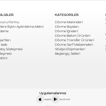
İLGİLER
KATEGORİLER
vuru Formu
Dövme Makineleri
rilere İlişkin Aydınlatma Metni
Dövme Boyaları
Ödeme
Dövme İğneleri
Dövme Bakım Ürünleri
artları
Dövme Transfer Ürünleri
 İade
Dövme Sarf Malzemeleri
atış Sözleşmesi
Stüdyo Ekipmanları
özleşmesi
Başlangıç Setleri
etimi
Uygulamalarımız
Apple
Android