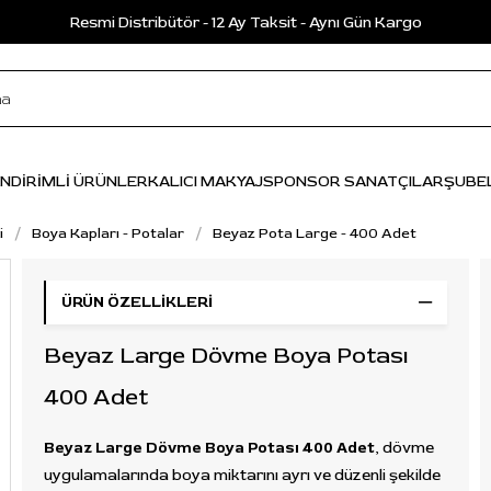
Resmi Distribütör - 12 Ay Taksit - Aynı Gün Kargo
İNDİRİMLİ ÜRÜNLER
KALICI MAKYAJ
SPONSOR SANATÇILAR
ŞUBE
i
Boya Kapları - Potalar
Beyaz Pota Large - 400 Adet
ÜRÜN ÖZELLIKLERI
Beyaz Large Dövme Boya Potası
400 Adet
Beyaz Large Dövme Boya Potası 400 Adet
, dövme
uygulamalarında boya miktarını ayrı ve düzenli şekilde