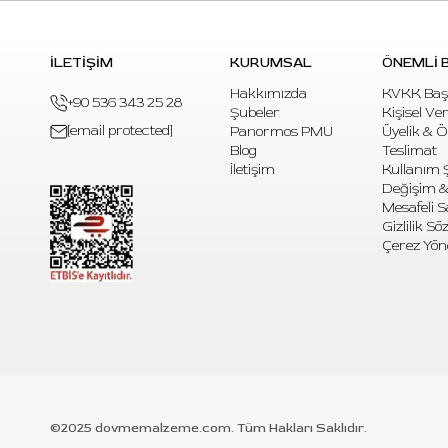
İLETİŞİM
KURUMSAL
ÖNEMLİ B
Hakkımızda
KVKK Baş
+90 536 343 25 28
Şubeler
Kişisel Ve
[email protected]
Panormos PMU
Üyelik & 
Blog
Teslimat
İletişim
Kullanım Ş
Değişim &
Mesafeli S
Gizlilik S
Çerez Yön
©2025 dovmemalzeme.com. Tüm Hakları Saklıdır.