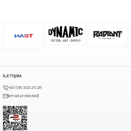
Satıcı Firma:
Panormos Tattoo –
dovmemalzeme.com
İLETİŞİM
+90 536 343 25 28
[email protected]