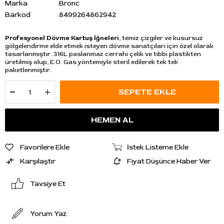
Marka
:
Bronc
Barkod
:
8499264862942
Profesyonel Dövme Kartuş İğneleri
, temiz çizgiler ve kusursuz
gölgelendirme elde etmek isteyen dövme sanatçıları için özel olarak
tasarlanmıştır. 316L paslanmaz cerrahi çelik ve tıbbi plastikten
üretilmiş olup, E.O. Gas yöntemiyle steril edilerek tek tek
paketlenmiştir.
Favorilere Ekle
İstek Listeme Ekle
Karşılaştır
Fiyat Düşünce Haber Ver
Tavsiye Et
Yorum Yaz