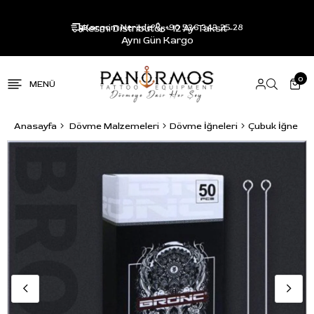
Resmi Distribütör - 12 Ay Taksit -
Kargom Nerede?
+90 536 343 25 28
Aynı Gün Kargo
0
Anasayfa
Dövme Malzemeleri
Dövme İğneleri
Çubuk İğne ve 