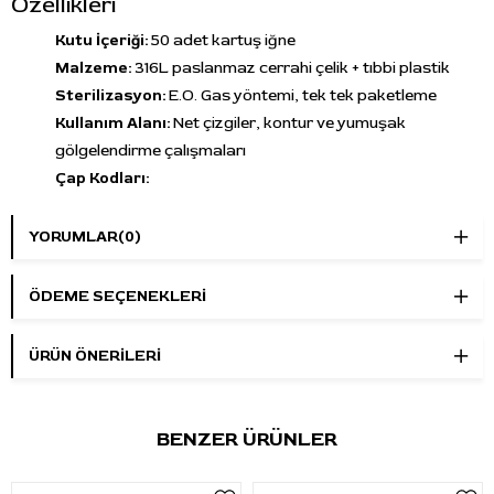
Özellikleri
Kutu İçeriği:
50 adet kartuş iğne
Malzeme:
316L paslanmaz cerrahi çelik + tıbbi plastik
Sterilizasyon:
E.O. Gas yöntemi, tek tek paketleme
Kullanım Alanı:
Net çizgiler, kontur ve yumuşak
gölgelendirme çalışmaları
Çap Kodları:
12 – 0.35 mm
10 – 0.30 mm
YORUMLAR
(0)
08 – 0.25 mm
İğne Sayısı:
Son iki numara, kartuş üzerindeki iğne
ÖDEME SEÇENEKLERI
sayısını belirtir
Avantajları
ÜRÜN ÖNERILERI
Optimal sonuçlar için tasarlanmış yapı
Düz ve temiz çizgiler
BENZER ÜRÜNLER
Pürüzsüz gölgelendirme imkânı
Tek kullanımlık, steril ve güvenli