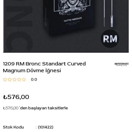
1209 RM Bronc Standart Curved
Magnum Dövme İğnesi
0.0
₺576,00
₺576,00
`den başlayan taksitlerle
Stok Kodu
(101422)