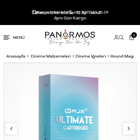
Resmi Distribütör - 12 Ay Taksit -
Kargom Nerede?
+90 536 343 25 28
Aynı Gün Kargo
0
Anasayfa
Dövme Malzemeleri
Dövme İğneleri
Round Magnu