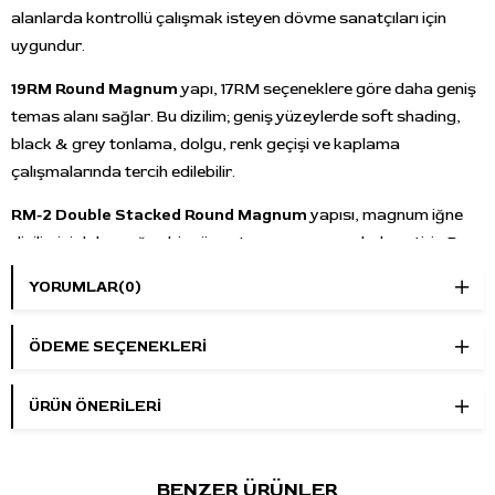
alanlarda kontrollü çalışmak isteyen dövme sanatçıları için
uygundur.
19RM Round Magnum
yapı, 17RM seçeneklere göre daha geniş
temas alanı sağlar. Bu dizilim; geniş yüzeylerde soft shading,
black & grey tonlama, dolgu, renk geçişi ve kaplama
çalışmalarında tercih edilebilir.
RM-2 Double Stacked Round Magnum
yapısı, magnum iğne
dizilimini daha yoğun bir yüzey temasına uygun hale getirir. Bu
yapı, geniş alanlarda dolgu ve gölgelendirme yaparken
YORUMLAR
(0)
kontrollü pigment dağılımı isteyen kullanıcılar için uygundur.
Medium Taper
uç formu, pigmentin cilde dengeli şekilde
ÖDEME SEÇENEKLERI
uygulanmasına yardımcı olur. Gölgelendirme, tonlama, renk
geçişi ve dolgu arasında orta karakterli bir çalışma hissi sağlar.
ÜRÜN ÖNERILERI
WJX Ultimate serisinde
çift pencere tasarımı
,
silikon
destekli membran mekanizması
,
tıbbi sınıf polikarbon
BENZER ÜRÜNLER
gövde
ve dayanıklı polimer arka kapak yapısı bulunur.