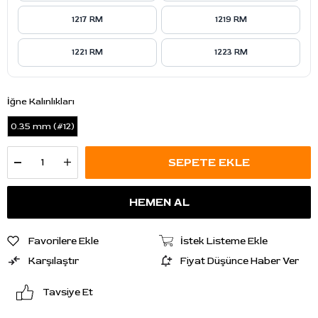
1217 RM
1219 RM
1221 RM
1223 RM
İğne Kalınlıkları
0.35 mm (#12)
Favorilere Ekle
İstek Listeme Ekle
Karşılaştır
Fiyat Düşünce Haber Ver
Tavsiye Et