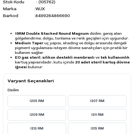
Stok Kodu
(105762)
Marka
:
WJX
Barkod
:
8499264866690
19RM Double Stacked Round Magnum
dizilim, geniş alan
gölgelendirme, dolgu, tonlama ve renk geçişleri için uygundur.
Medium Taper
uç yapısı, shading ve dolgu arasında dengeli
pigment uygulaması isteyen dövme sanatçıları için pratik bir
kullanım sağlar.
EO gaz steril
,
silikon destekli membranlı
ve
tek kullanımlık
kartuş yapısındadır; kutu içinde
20 adet steril kartuş dövme
iğnesi
bulunur.
Varyant Seçenekleri
Dizilim
1205 RM
1207 RM
1209 RM
1211 RM
1213 RM
1215 RM