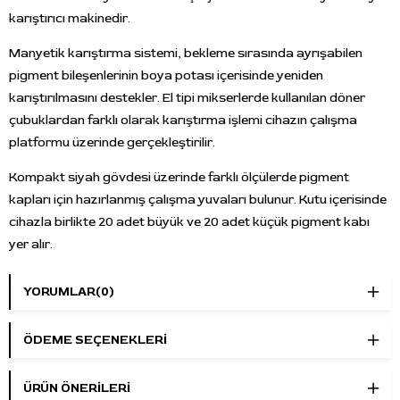
karıştırıcı makinedir.
Manyetik karıştırma sistemi, bekleme sırasında ayrışabilen
pigment bileşenlerinin boya potası içerisinde yeniden
karıştırılmasını destekler. El tipi mikserlerde kullanılan döner
çubuklardan farklı olarak karıştırma işlemi cihazın çalışma
platformu üzerinde gerçekleştirilir.
Kompakt siyah gövdesi üzerinde farklı ölçülerde pigment
kapları için hazırlanmış çalışma yuvaları bulunur. Kutu içerisinde
cihazla birlikte 20 adet büyük ve 20 adet küçük pigment kabı
yer alır.
Teknik Özellikler
YORUMLAR
(0)
Marka:
AIM
Ürün Tipi:
Manyetik dövme boya karıştırıcı makine
ÖDEME SEÇENEKLERI
Çalışma Sistemi:
Manyetik karıştırma
Kullanım Şekli:
Şarjlı ve kablosuz
ÜRÜN ÖNERILERI
Kontrol:
Tek tuşlu çalışma sistemi