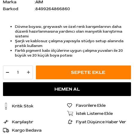
Marka
:
AIM
Barkod
:
8499264866860
Dövme boyası, greywash ve özel renk karışımlarının daha
düzenli hazırlanmasına yardımcı olan manyetik karıştırma
sistemi
Şarjlı ve kablosuz çalışma yapısıyla stüdyo setup alanında
pratik kullanım
Farklı pigment kabı ölçülerine uygun çalışma yuvaları ile 20
büyük ve 20 küçük boya potası
Favorilere Ekle
Kritik Stok
İstek Listeme Ekle
Karşılaştır
Fiyat Düşünce Haber Ver
Kargo Bedava