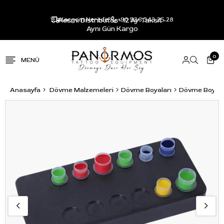
Resmi Distribütör - 12 Ay Taksit -
Kargom Nerede?
+90 536 343 25 28
Aynı Gün Kargo
0
Anasayfa
Dövme Malzemeleri
Dövme Boyaları
Dövme Boya M