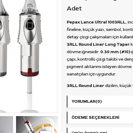
Adet
Pepax Lance Ultral 1003RLL
, in
fineline, küçük yazı, sembol, kont
detay çizgi çalışmaları için kullanı
3RLL Round Liner Long Taper
k
dövme iğnesidir.
0.30 mm (#10)
i
çapı, kontrollü çizgi takibi ve deng
pigment aktarımı isteyen dövme
sanatçıları için uygundur.
3RLL Round Liner
dizilim, küçük
kontrollü çizgi çalışmalarında ter
edilir. Bu yapı; minimal dövmeler,
YORUMLAR
(0)
semboller, ince kontürler, detay ç
küçük yazı çalışmaları ve fineline
ÖDEME SEÇENEKLERI
uygulamalarında kullanılabilir.