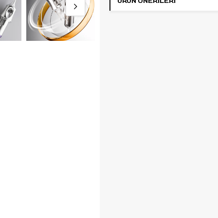
ÜRÜN ÖNERILERI
0.30 mm (#10)
iğne çapı, 0.25 mm
liner iğnelere göre daha belirgin ç
karakteri sunar. İnce çizgi yapısın
korurken daha görünür pigment 
isteyen kullanıcılar için uygun bir 
sağlar.
Long Taper / 5.5 mm
uç yapısı, ç
çalışmalarında kontrollü ve daha
yumuşak bir uygulama hissi verir.
Fineline, detay çizimi, küçük yazı 
hassas kontür çalışmalarında iğ
hareketini daha yönetilebilir hale g
Pepax Lance Ultral kartuş yapısı,
standart kartuş sistemini destek
pen ve rotary dövme makineleriy
kullanılabilir. Kartuş formu, stüd
kullanımında pratik tak-çıkar kul