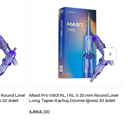
ları
ı
tür
ren
es
 Round Liner
Mast Pro 0801 RL 1 RL 0.25 mm Round Liner
Mast 
i 20 Adet
Long Taper Kartuş Dövme İğnesi 20 Adet
Long 
₺864,00
₺892
m