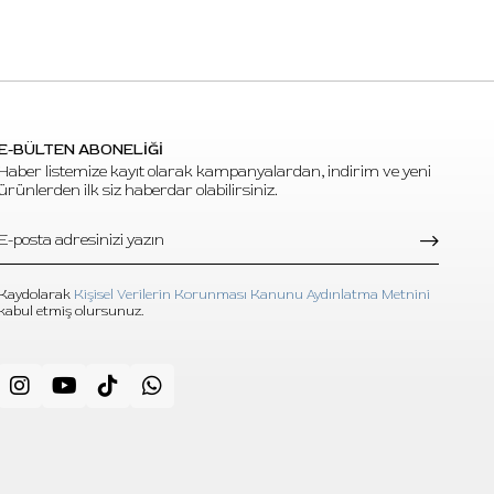
uyumlu
oğru
ş
makine
E-BÜLTEN ABONELİĞİ
.
Haber listemize kayıt olarak kampanyalardan, indirim ve yeni
ürünlerden ilk siz haberdar olabilirsiniz.
mayınız.
üneş
uhafaza
Kaydolarak
Kişisel Verilerin Korunması Kanunu Aydınlatma Metnini
kabul etmiş olursunuz.
hangi
 küçük
y çizgi