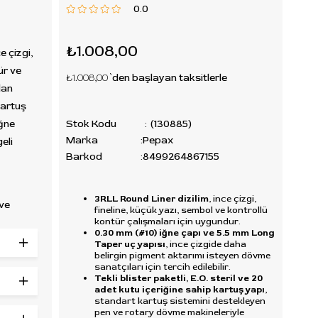
0.0
₺1.008,00
ce çizgi,
ür ve
₺1.008,00
`den başlayan taksitlerle
lan
artuş
ğne
Stok Kodu
(130885)
Marka
:
Pepax
eli
Barkod
:
8499264867155
3RLL Round Liner dizilim
, ince çizgi,
 ve
fineline, küçük yazı, sembol ve kontrollü
kontür çalışmaları için uygundur.
cih
0.30 mm (#10) iğne çapı ve 5.5 mm Long
 küçük
Taper uç yapısı
, ince çizgide daha
belirgin pigment aktarımı isteyen dövme
izimleri,
sanatçıları için tercih edilebilir.
Tekli blister paketli, E.O. steril ve 20
adet kutu içeriğine sahip kartuş yapı
,
standart kartuş sistemini destekleyen
pen ve rotary dövme makineleriyle