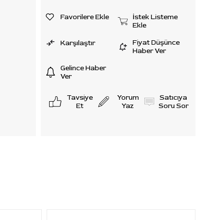
dur.
Favorilere Ekle
İstek Listeme
 yapısı,
Ekle
hareketi
Fiyat Düşünce
Karşılaştır
ı, uzun
Haber Ver
Gelince Haber
Ver
temiyle
Tavsiye
Yorum
Satıcıya
 tekli
Et
Yaz
Soru Sor
ıktır.
 Ultral
rı
dövme