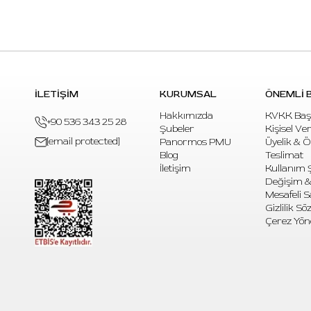
İLETİŞİM
KURUMSAL
ÖNEMLİ B
Hakkımızda
KVKK Baş
+90 536 343 25 28
Şubeler
Kişisel Ve
[email protected]
Panormos PMU
Üyelik & 
Blog
Teslimat
İletişim
Kullanım Ş
Değişim &
Mesafeli S
Gizlilik S
Çerez Yön