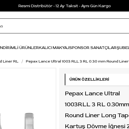
Resmi Distribütör - 12 Ay Taksit - Aynı Gün Kargo
İNDİRİMLİ ÜRÜNLER
KALICI MAKYAJ
SPONSOR SANATÇILAR
ŞUBE
d Liner RL
Pepax Lance Ultral 1003 RLL 3 RL 0.30 mm Round Liner
ÜRÜN ÖZELLIKLERI
Pepax Lance Ultral
1003RLL 3 RL 0.30m
Round Liner Long Tap
Kartuş Dövme İğnesi 