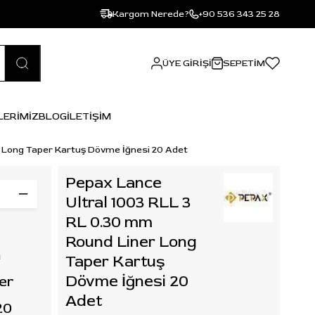
Kargom Nerede?
+90 536 343 25 28
ÜYE GIRIŞI
SEPETIM
LERİMİZ
BLOG
İLETİŞİM
 Long Taper Kartuş Dövme İğnesi 20 Adet
Pepax Lance
Ultral 1003 RLL 3
RL 0.30 mm
Round Liner Long
m
Taper Kartuş
Dövme İğnesi 20
er
Adet
20