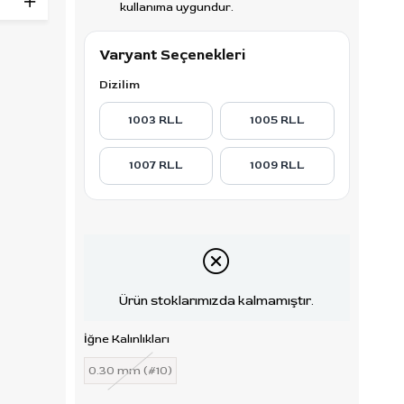
 çaplı
kullanıma uygundur.
izgi
ı
Varyant Seçenekleri
aktarımı
Dizilim
yapı
1003 RLL
1005 RLL
izgi
1007 RLL
1009 RLL
ve
ne
etirir.
Ürün stoklarımızda kalmamıştır.
leyen
İğne Kalınlıkları
le
yo
0.30 mm (#10)
lanım ve