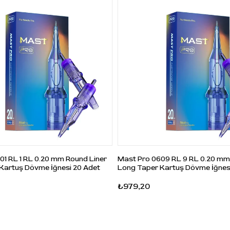
Kontür ve line work çalışma
Küçük yazı ve harf detaylar
Detay çizimi ve hassas kon
uygulamaları
Round Liner dizilim gerekti
kontrollü çizgi çalışmaları
Öne Çıkan Özellikler
Marka:
Pepax
Seri:
Lance Ultral Cartridg
Model / Kod:
1003RLL
01 RL 1 RL 0.20 mm Round Liner
Mast Pro 0609 RL 9 RL 0.20 mm
Barkod:
8499264867155
Kartuş Dövme İğnesi 20 Adet
Long Taper Kartuş Dövme İğnes
İğne Tipi:
Round Liner
₺979,20
Konfigürasyon:
3RLL
İğne Çapı:
0.30 mm (#10)
Taper:
Long Taper / 5.5 m