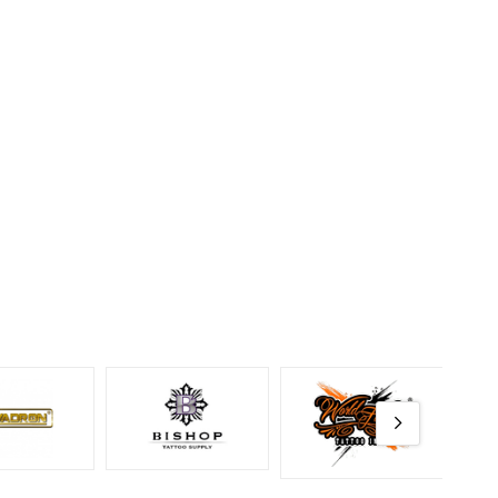
nıf
 tekli
artuş
uş
ve
ax
iğnesi
ter
ız