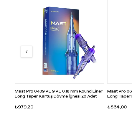
Mast Pro 0409 RL 9 RL 0.18 mm Round Liner
Mast Pro 06
Long Taper Kartuş Dövme İğnesi 20 Adet
Long Taper 
₺979,20
₺864,00