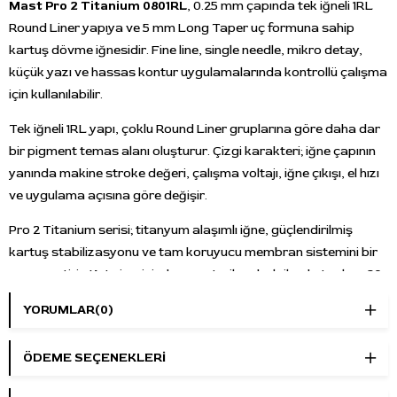
Mast Pro 2 Titanium 0801RL
, 0.25 mm çapında tek iğneli 1RL
Round Liner yapıya ve 5 mm Long Taper uç formuna sahip
kartuş dövme iğnesidir. Fine line, single needle, mikro detay,
küçük yazı ve hassas kontur uygulamalarında kontrollü çalışma
için kullanılabilir.
Tek iğneli 1RL yapı, çoklu Round Liner gruplarına göre daha dar
bir pigment temas alanı oluşturur. Çizgi karakteri; iğne çapının
yanında makine stroke değeri, çalışma voltajı, iğne çıkışı, el hızı
ve uygulama açısına göre değişir.
Pro 2 Titanium serisi; titanyum alaşımlı iğne, güçlendirilmiş
kartuş stabilizasyonu ve tam koruyucu membran sistemini bir
araya getirir. Kutu içerisinde ayrı steril ambalajlarda toplam 20
adet tek kullanımlık kartuş bulunur.
YORUMLAR
(0)
Teknik Özellikler
ÖDEME SEÇENEKLERI
Marka:
Mast
Seri:
Pro 2 Titanium