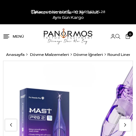
Resmi Distribütör - 12 Ay Taksit -
Kargom Nerede?
+90 536 343 25 28
Aynı Gün Kargo
0
Anasayfa
Dövme Malzemeleri
Dövme İğneleri
Round Liner R