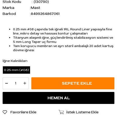
Stok Kodu
(130790)
Marka
:
Mast
Barkod
:
8499264867061
0.25 mm #08 çapında tek iğneli 1RL Round Liner yapısıyla fine
line, mikro detay ve hassas kontur çalışmaları
Titanyum alaşımlı iğne, güçlendirilmiş stabilizasyon sistemi ve
5 mm Long Taper uç formu
Tam koruyucu membran ve ayrı steril ambalajlı 20 adet kartuş
dövme iğnesi
İğne Kalınlıkları
0.25 mm (#08)
Favorilere Ekle
İstek Listeme Ekle