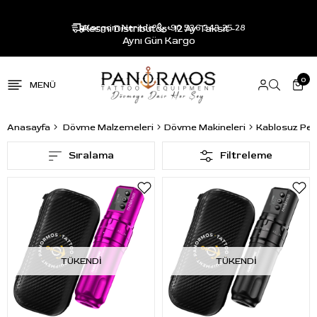
Resmi Distribütör - 12 Ay Taksit -
Kargom Nerede?
+90 536 343 25 28
Aynı Gün Kargo
0
Anasayfa
Dövme Malzemeleri
Dövme Makineleri
Kablosuz Pen
Sıralama
Filtreleme
TÜKENDI
TÜKENDI