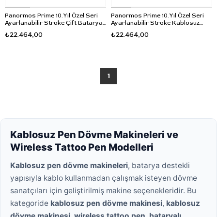
Panormos Prime 10.Yıl Özel Seri
Panormos Prime 10.Yıl Özel Seri
Ayarlanabilir Stroke Çift Bataryalı
Ayarlanabilir Stroke Kablosuz
Kablosuz Dövme Makinesi -
Dövme Makinesi - Siyah
₺22.464,00
₺22.464,00
Pembe
1
Kablosuz Pen Dövme Makineleri ve
Wireless Tattoo Pen Modelleri
Kablosuz pen dövme makineleri
, batarya destekli
yapısıyla kablo kullanmadan çalışmak isteyen dövme
sanatçıları için geliştirilmiş makine seçenekleridir. Bu
kategoride
kablosuz pen dövme makinesi
,
kablosuz
dövme makinesi
,
wireless tattoo pen
,
bataryalı