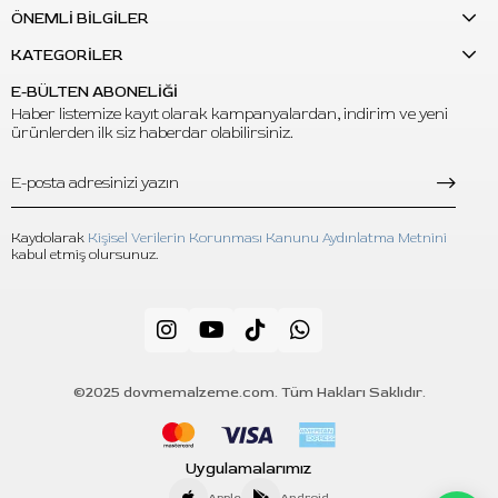
ÖNEMLİ BİLGİLER
Konfigürasyon:
9RL / 9RLL
İğne Çapı:
0.35 mm (#12)
KATEGORİLER
Taper:
Long Taper / 5.5 mm
E-BÜLTEN ABONELİĞİ
İğne Malzemesi:
Japon paslanmaz çelik
Haber listemize kayıt olarak kampanyalardan, indirim ve yeni
ürünlerden ilk siz haberdar olabilirsiniz.
Gövde Malzemesi:
PC kartuş gövdesi
Kartuş Yapısı:
Membranlı kartuş sistemi
Sterilizasyon:
E.O. gaz steril
Paketleme:
Medikal blister, tekli paket
Kaydolarak
Kişisel Verilerin Korunması Kanunu Aydınlatma Metnini
Kullanım:
Tek kullanımlık kartuş iğne
kabul etmiş olursunuz.
Uyumluluk:
Standart kartuş sistemini destekleyen pen ve
rotary dövme makineleri
Paket İçeriği:
20 adet Emalla Eliot kartuş dövme iğnesi
Kullanım Talimatı
Kullanmadan önce tekli blister ambalajın kapalı ve
©2025 dovmemalzeme.com. Tüm Hakları Saklıdır.
hasarsız olduğunu kontrol ediniz.
Kartuşu, standart kartuş uyumlu makine veya grip
Uygulamalarımız
üzerine doğru şekilde takınız.
Apple
Android