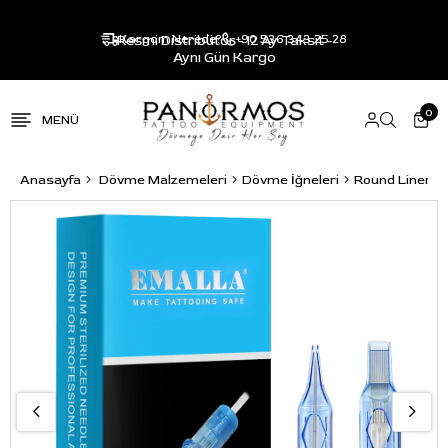
Resmi Distribütör - 12 Ay Taksit -
Kargom Nerede?
+90 536 343 25 28
Aynı Gün Kargo
0
Anasayfa
Dövme Malzemeleri
Dövme İğneleri
Round Liner R