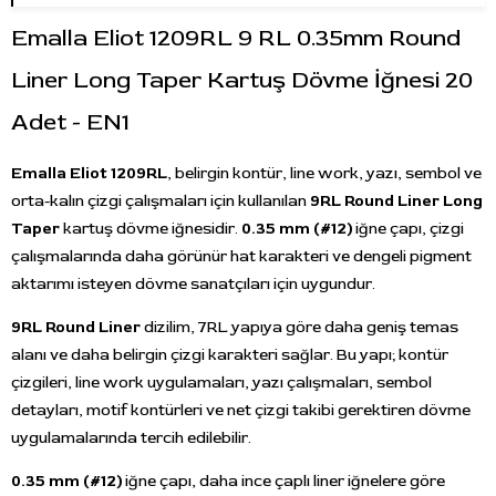
Emalla Eliot 1209RL 9 RL 0.35mm Round
Liner Long Taper Kartuş Dövme İğnesi 20
Adet - EN1
Emalla Eliot 1209RL
, belirgin kontür, line work, yazı, sembol ve
orta-kalın çizgi çalışmaları için kullanılan
9RL Round Liner Long
Taper
kartuş dövme iğnesidir.
0.35 mm (#12)
iğne çapı, çizgi
çalışmalarında daha görünür hat karakteri ve dengeli pigment
aktarımı isteyen dövme sanatçıları için uygundur.
9RL Round Liner
dizilim, 7RL yapıya göre daha geniş temas
alanı ve daha belirgin çizgi karakteri sağlar. Bu yapı; kontür
çizgileri, line work uygulamaları, yazı çalışmaları, sembol
detayları, motif kontürleri ve net çizgi takibi gerektiren dövme
uygulamalarında tercih edilebilir.
0.35 mm (#12)
iğne çapı, daha ince çaplı liner iğnelere göre