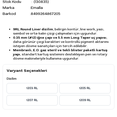
Stok Kodu
(130835)
Marka
:
Emalla
Barkod
:
8499264867205
9RL Round Liner dizilim
, belirgin kontür, line work, yazı,
sembol ve orta-kalın çizgi çalışmaları için uygundur.
0.35 mm (#12) iğne çapı ve 5.5 mm Long Taper uç yapısı
,
daha görünür çizgi karakteri ve kontrollü pigment aktarımı
isteyen dövme sanatçıları için tercih edilebilir.
Membranlı, E.O. gaz steril ve tekli blister paketli kartuş
yapı
, standart kartuş sistemini destekleyen pen ve rotary
dövme makineleriyle kullanıma uygundur.
Varyant Seçenekleri
Dizilim
1203 RL
1205 RL
1207 RL
1209 RL