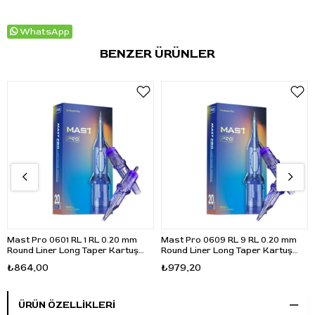
WhatsApp
BENZER ÜRÜNLER
Mast Pro 0601 RL 1 RL 0.20 mm
Mast Pro 0609 RL 9 RL 0.20 mm
Round Liner Long Taper Kartuş
Round Liner Long Taper Kartuş
Dövme İğnesi 20 Adet
Dövme İğnesi 20 Adet
₺864,00
₺979,20
ÜRÜN ÖZELLIKLERI