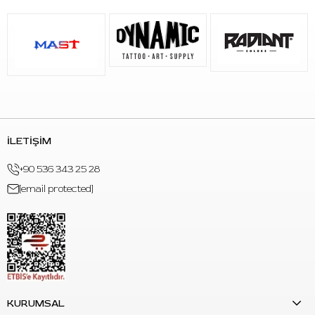
medikal blister ambalajda tekli paketlidir ve yalnızca tek
kullanımlıktır. Kutu içinde
20 adet Emalla Eliot kartuş dövme
iğnesi
bulunur.
Kullanım Alanı
Belirgin kontür çizgi çalışmaları
Line work uygulamaları
Yazı ve harf çalışmaları
İLETİŞİM
Sembol ve motif detayları
Orta-kalın çizgi gerektiren dövme uygulamaları
+90 536 343 25 28
Daha görünür çizgi karakteri isteyen kontür çalışmaları
[email protected]
Round Liner dizilim gerektiren net çizgi uygulamaları
Öne Çıkan Özellikler
Marka:
Emalla
Seri:
Eliot Cartridge Needles
Model / Kod:
1209RL
Barkod:
8499264867205
KURUMSAL
İğne Tipi:
Round Liner