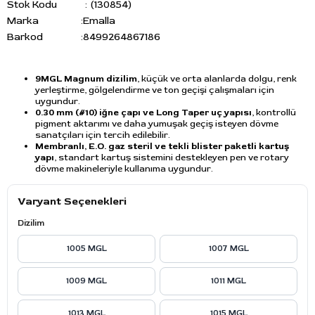
Stok Kodu
(130854)
Marka
:
Emalla
Barkod
:
8499264867186
9MGL Magnum dizilim
, küçük ve orta alanlarda dolgu, renk
yerleştirme, gölgelendirme ve ton geçişi çalışmaları için
uygundur.
0.30 mm (#10) iğne çapı ve Long Taper uç yapısı
, kontrollü
pigment aktarımı ve daha yumuşak geçiş isteyen dövme
sanatçıları için tercih edilebilir.
Membranlı, E.O. gaz steril ve tekli blister paketli kartuş
yapı
, standart kartuş sistemini destekleyen pen ve rotary
dövme makineleriyle kullanıma uygundur.
Varyant Seçenekleri
Dizilim
1005 MGL
1007 MGL
1009 MGL
1011 MGL
1013 MGL
1015 MGL