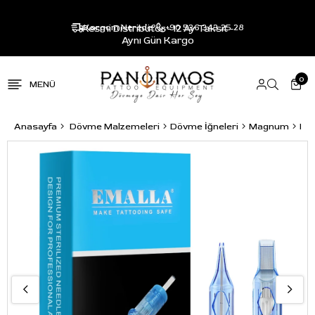
Resmi Distribütör - 12 Ay Taksit -
Kargom Nerede?
+90 536 343 25 28
Aynı Gün Kargo
0
Anasayfa
Dövme Malzemeleri
Dövme İğneleri
Magnum