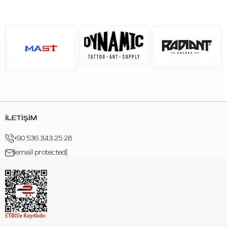
Öne Çıkan Özellikler
Marka:
Emalla
Seri:
Eliot Cartridge Needles
Model / Kod:
1009MGL
Barkod:
8499264867186
İğne Tipi:
Magnum
Konfigürasyon:
9MGL
İğne Çapı:
0.30 mm (#10)
Taper:
Long Taper / 5.5 mm
İLETİŞİM
İğne Malzemesi:
Japon paslanmaz çelik
+90 536 343 25 28
Gövde Malzemesi:
PC kartuş gövdesi
[email protected]
Kartuş Yapısı:
Membranlı kartuş sistemi
Sterilizasyon:
E.O. gaz steril
Paketleme:
Medikal blister, tekli paket
Kullanım:
Tek kullanımlık kartuş iğne
Uyumluluk:
Standart kartuş sistemini destekleyen pen ve
rotary dövme makineleri