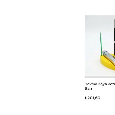
Dövme Boya Potas
Sarı
₺201,60