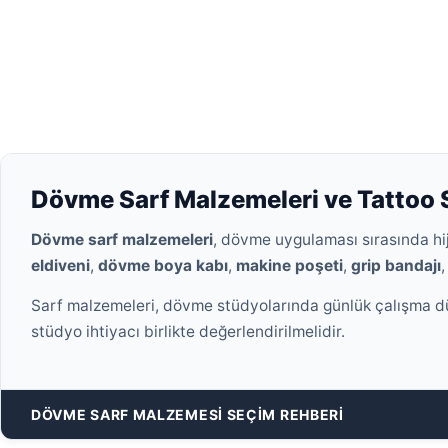
Dövme Sarf Malzemeleri ve Tattoo S
Dövme sarf malzemeleri
, dövme uygulaması sırasında hi
eldiveni
,
dövme boya kabı
,
makine poşeti
,
grip bandajı
Sarf malzemeleri, dövme stüdyolarında günlük çalışma düze
stüdyo ihtiyacı birlikte değerlendirilmelidir.
DÖVME SARF MALZEMESI SEÇIM REHBERI