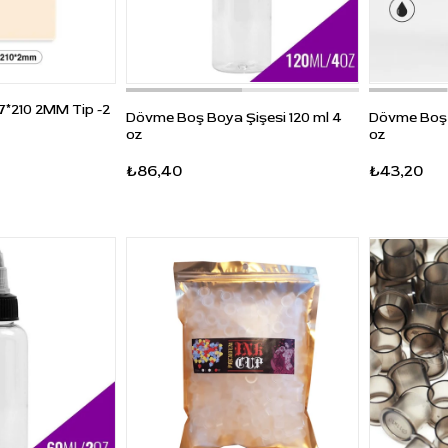
7*210 2MM Tip -2
Dövme Boş Boya Şişesi 120 ml 4
Dövme Boş B
oz
oz
₺86,40
₺43,20