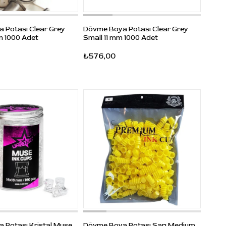
 Potası Clear Grey
Dövme Boya Potası Clear Grey
m 1000 Adet
Small 11 mm 1000 Adet
₺576,00
 Potası Kristal Muse
Dövme Boya Potası Sarı Medium