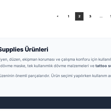
<
1
2
3
...
upplies Ürünleri
jyen, düzen, ekipman koruması ve çalışma konforu için kullanı
, dövme maske, tek kullanımlık dövme malzemeleri ve
tattoo s
ninin önemli parçalarıdır. Ürün seçimi yapılırken kullanım am