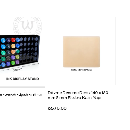
Dövme Deneme Derisi 140 x 180
Standı Siyah 50'li 30
mm 5 mm Ekstra Kalın Yapı
₺576,00