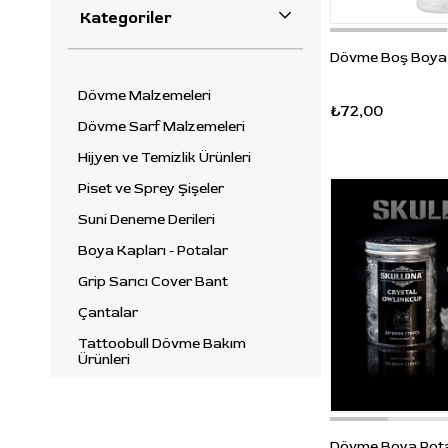
Kategoriler
Panormos
Popu
Dövme Boş Boya Ş
Reflex
Dövme Malzemeleri
₺72,00
Sentez Lab
Dövme Sarf Malzemeleri
Hijyen ve Temizlik Ürünleri
Piset ve Sprey Şişeler
Suni Deneme Derileri
Boya Kapları - Potalar
Grip Sarıcı Cover Bant
Çantalar
Tattoobull Dövme Bakım
Ürünleri
Dövme Makineleri
Dövme İğneleri
Dövme Boya Potas