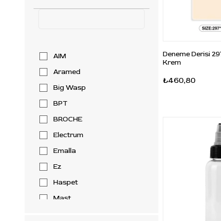
Deneme Derisi 29
AIM
Krem
Aramed
₺460,80
Big Wasp
BPT
BROCHE
Electrum
Emalla
Ez
Haspet
Mast
Mobileteknik