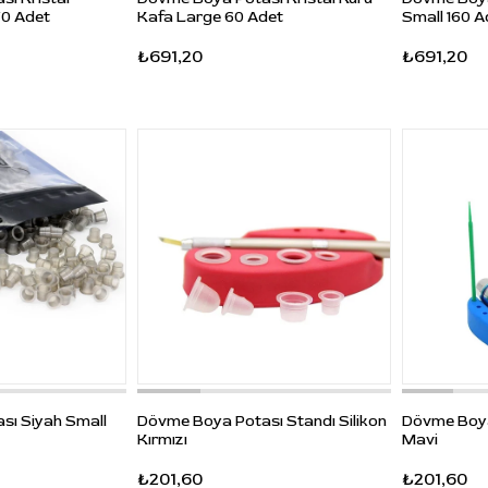
0 Adet
Kafa Large 60 Adet
Small 160 A
₺691,20
₺691,20
sı Siyah Small
Dövme Boya Potası Standı Silikon
Dövme Boya 
Kırmızı
Mavi
₺201,60
₺201,60