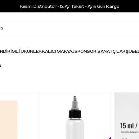
Resmi Distribütör - 12 Ay Taksit - Aynı Gün Kargo
İNDİRİMLİ ÜRÜNLER
KALICI MAKYAJ
SPONSOR SANATÇILAR
ŞUBE
i