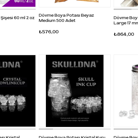
Dövme Boya Potası Beyaz
işesi 60 ml 2 oz
Dövme Boya
Medium 500 Adet
Large 17 m
₺576,00
₺864,00
ı Kristal
Dövme Boya Potası Kristal Kuru
Dövme Boya