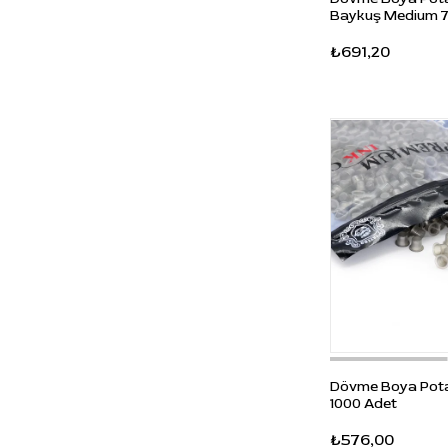
Dövme Boyaları
Baykuş Medium 7
Dövme Bakımı ve Kremleri
₺691,20
Dövme Transfer Ürünleri
Dövme Stüdyo Ekipmanları
Termal Yazıcılar
Dövme Boya Pota
1000 Adet
₺576,00