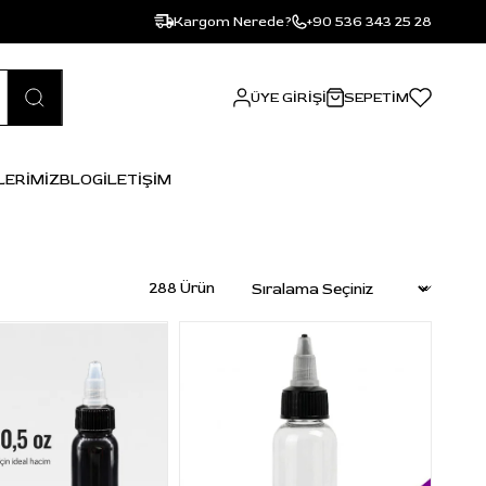
Kargom Nerede?
+90 536 343 25 28
ÜYE GIRIŞI
SEPETIM
LERİMİZ
BLOG
İLETİŞİM
288 Ürün