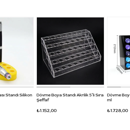
ı Standı Silikon
Dövme Boya Standı Akrilik 5’li Sıra
Dövme Boya 
Şeffaf
ml
₺1.152,00
₺1.728,00