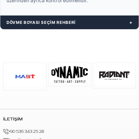
üzerinden ayrıca kontrol edilmelidir.
DÖVME BOYASI SEÇIM REHBERI
İLETİŞİM
+90 536 343 25 28