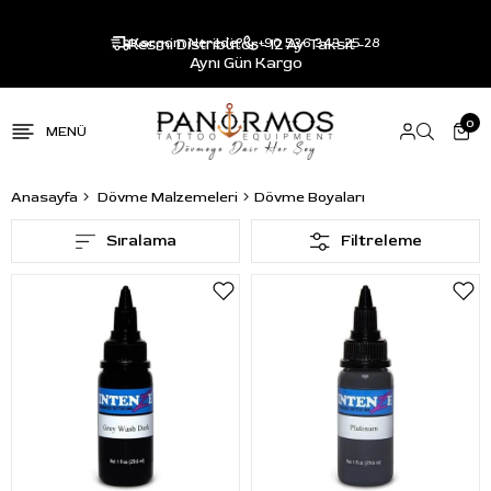
Resmi Distribütör - 12 Ay Taksit -
Kargom Nerede?
+90 536 343 25 28
Aynı Gün Kargo
0
Anasayfa
Dövme Malzemeleri
Dövme Boyaları
Sıralama
Filtreleme