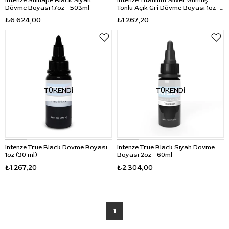
Intenze Suluape Black Siyah
Intenze Titanium Silver Gümüş
Dövme Boyası 17oz - 503ml
Tonlu Açık Gri Dövme Boyası 1oz -
30ml
₺6.624,00
₺1.267,20
TÜKENDI
TÜKENDI
Intenze True Black Dövme Boyası
Intenze True Black Siyah Dövme
1oz (30 ml)
Boyası 2oz - 60ml
₺1.267,20
₺2.304,00
1