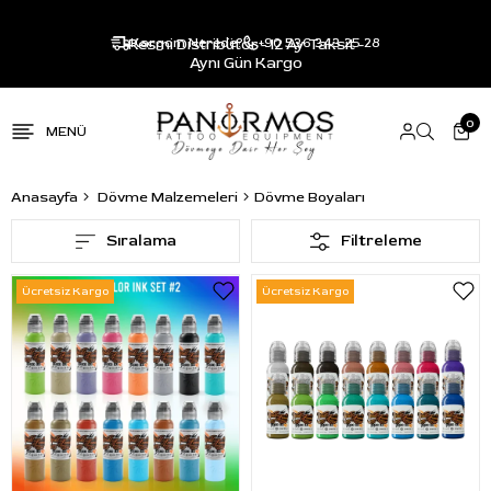
Resmi Distribütör - 12 Ay Taksit -
Kargom Nerede?
+90 536 343 25 28
Aynı Gün Kargo
0
Anasayfa
Dövme Malzemeleri
Dövme Boyaları
Sıralama
Filtreleme
Ücretsiz Kargo
Ücretsiz Kargo