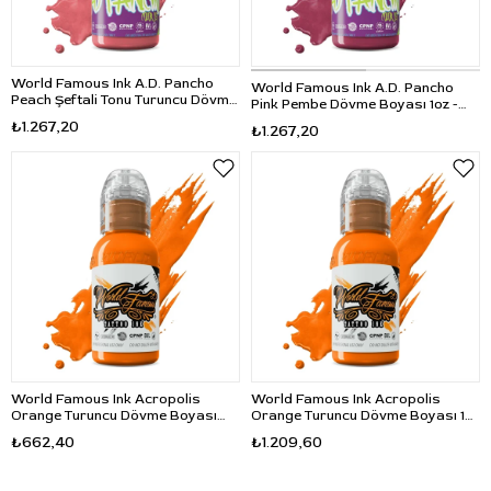
World Famous Ink A.D. Pancho
World Famous Ink A.D. Pancho
Peach Şeftali Tonu Turuncu Dövme
Pink Pembe Dövme Boyası 1oz -
Boyası 1oz - 30ml
30ml
₺1.267,20
₺1.267,20
World Famous Ink Acropolis
World Famous Ink Acropolis
Orange Turuncu Dövme Boyası
Orange Turuncu Dövme Boyası 1oz
1/2oz - 15ml
- 30ml
₺662,40
₺1.209,60