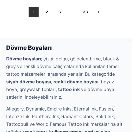
1
2
3
...
23
>
Dövme Boyaları
Dövme boyaları
; çizgi, dolgu, gölgelendirme, black &
grey ve renkli dövme çalışmalarında kullanılan temel
tattoo malzemeleri arasında yer alır. Bu kategoride
siyah dövme boyası
,
renkli dövme boyası
, beyaz
boya, greywash tonları,
tattoo ink
ve dövme boya
setlerini inceleyebilirsiniz.
Allegory, Dynamic, Empire Inks, Eternal Ink, Fusion,
Intenze Ink, Panthera Ink, Radiant Colors, Solid Ink,
Tattoobull ve World Famous Tattoo Ink markalarına ait
ürünleri;
renk tonu, kullanım amacı, seri ve şişe