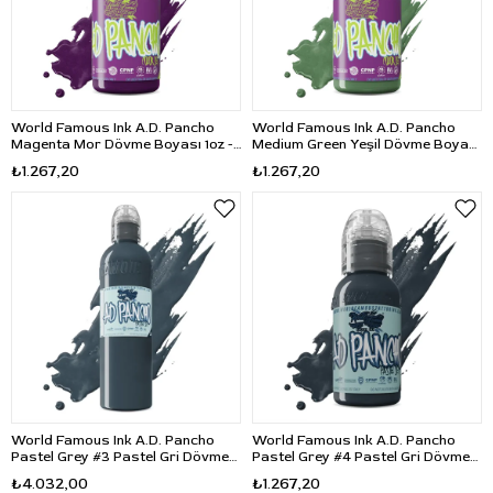
World Famous Ink A.D. Pancho
World Famous Ink A.D. Pancho
Magenta Mor Dövme Boyası 1oz -
Medium Green Yeşil Dövme Boyası
30ml
1oz - 30ml
₺1.267,20
₺1.267,20
World Famous Ink A.D. Pancho
World Famous Ink A.D. Pancho
Pastel Grey #3 Pastel Gri Dövme
Pastel Grey #4 Pastel Gri Dövme
Boyası 4oz - 120ml
Boyası 1oz - 30ml
₺4.032,00
₺1.267,20