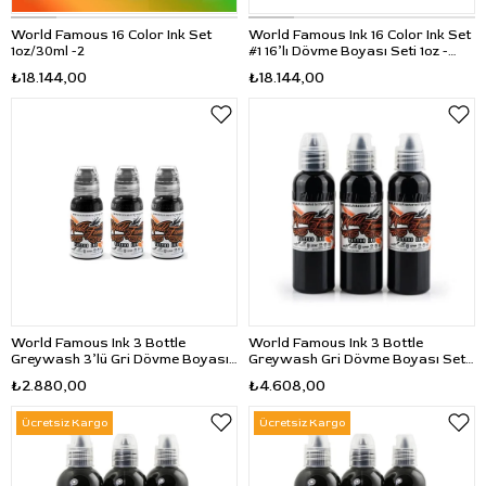
World Famous 16 Color Ink Set
World Famous Ink 16 Color Ink Set
1oz/30ml -2
#1 16’lı Dövme Boyası Seti 1oz -
30ml
₺18.144,00
₺18.144,00
World Famous Ink 3 Bottle
World Famous Ink 3 Bottle
Greywash 3’lü Gri Dövme Boyası
Greywash Gri Dövme Boyası Seti
Seti 1oz - 30ml
2oz - 60ml
₺2.880,00
₺4.608,00
Ücretsiz Kargo
Ücretsiz Kargo