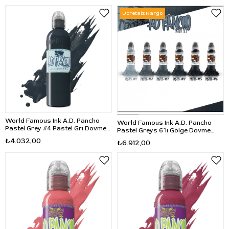
Ücretsiz Kargo
World Famous Ink A.D. Pancho
World Famous Ink A.D. Pancho
Pastel Grey #4 Pastel Gri Dövme
Pastel Greys 6’lı Gölge Dövme
Boyası 4oz - 120ml
Boyası Seti 6x1oz - 6x30ml
₺4.032,00
₺6.912,00