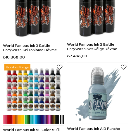
World Famous Ink 3 Bottle
World Famous Ink 3 Bottle
Greywash Set Gölge Dövme
Greywash Gri Tonlama Dövme
Boyası Seti 4oz - 3×120ml
Boyası Seti 8oz - 3x240ml
₺7.488,00
₺10.368,00
Ücretsiz Kargo
World Famous Ink A.D Pancho
World Famous Ink 50 Color 50’li