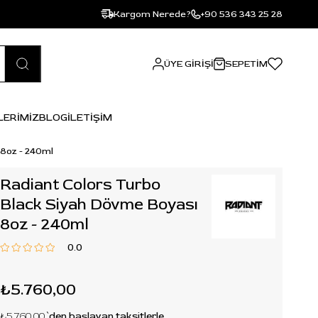
Kargom Nerede?
+90 536 343 25 28
ÜYE GIRIŞI
SEPETIM
LERİMİZ
BLOG
İLETİŞİM
 8oz - 240ml
Radiant Colors Turbo
Black Siyah Dövme Boyası
8oz - 240ml
0.0
₺5.760,00
₺5.760,00
`den başlayan taksitlerle