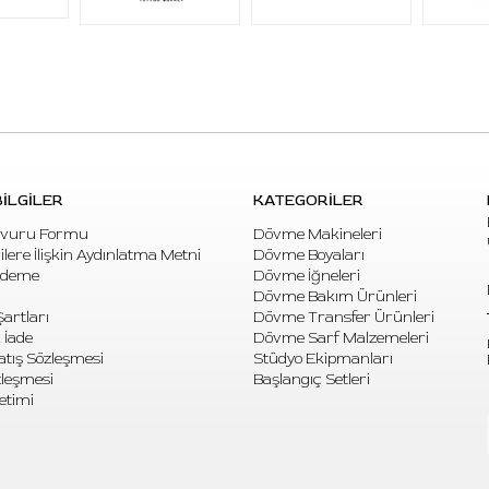
İLGİLER
KATEGORİLER
vuru Formu
Dövme Makineleri
rilere İlişkin Aydınlatma Metni
Dövme Boyaları
Ödeme
Dövme İğneleri
Dövme Bakım Ürünleri
artları
Dövme Transfer Ürünleri
 İade
Dövme Sarf Malzemeleri
atış Sözleşmesi
Stüdyo Ekipmanları
özleşmesi
Başlangıç Setleri
etimi