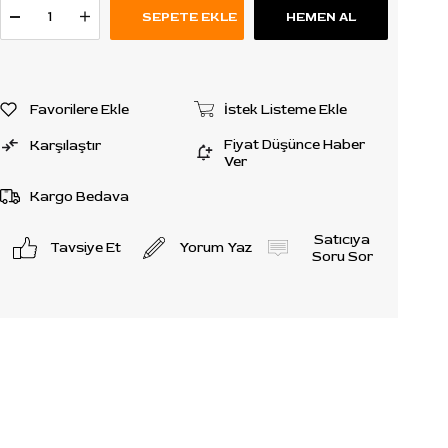
Favorilere Ekle
İstek Listeme Ekle
Fiyat Düşünce Haber
Karşılaştır
Ver
Kargo Bedava
Satıcıya
Tavsiye Et
Yorum Yaz
Soru Sor