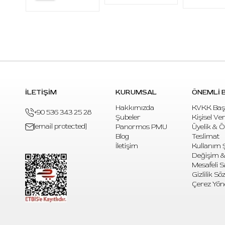
İLETİŞİM
KURUMSAL
ÖNEMLİ B
Hakkımızda
KVKK Baş
+90 536 343 25 28
Şubeler
Kişisel Ve
[email protected]
Panormos PMU
Üyelik & 
Blog
Teslimat
İletişim
Kullanım Ş
Değişim &
Mesafeli S
Gizlilik S
Çerez Yön