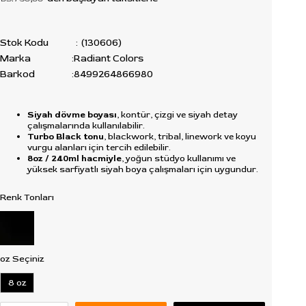
Stok Kodu
(130606)
Marka
:
Radiant Colors
Barkod
:
8499264866980
Siyah dövme boyası
, kontür, çizgi ve siyah detay
çalışmalarında kullanılabilir.
Turbo Black tonu
, blackwork, tribal, linework ve koyu
vurgu alanları için tercih edilebilir.
8oz / 240ml hacmiyle
, yoğun stüdyo kullanımı ve
yüksek sarfiyatlı siyah boya çalışmaları için uygundur.
Renk Tonları
oz Seçiniz
8 oz