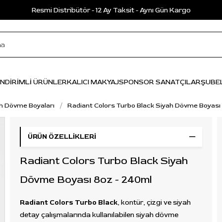
Resmi Distribütör - 12 Ay Taksit - Aynı Gün Kargo
İNDİRİMLİ ÜRÜNLER
KALICI MAKYAJ
SPONSOR SANATÇILAR
ŞUBE
h Dövme Boyaları
Radiant Colors Turbo Black Siyah Dövme Boyası
ÜRÜN ÖZELLIKLERI
Radiant Colors Turbo Black Siyah
Dövme Boyası 8oz - 240ml
Radiant Colors Turbo Black
, kontür, çizgi ve siyah
detay çalışmalarında kullanılabilen siyah dövme