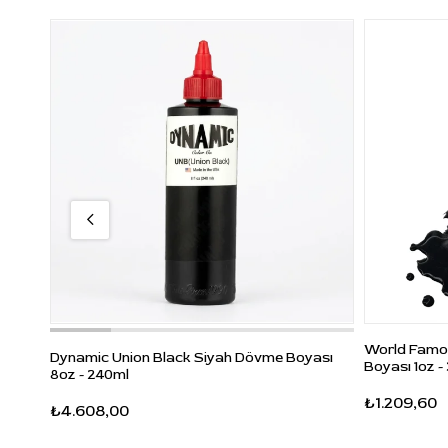
World Famou
Dynamic Union Black Siyah Dövme Boyası
Boyası 1oz -
8oz - 240ml
₺1.209,60
₺4.608,00