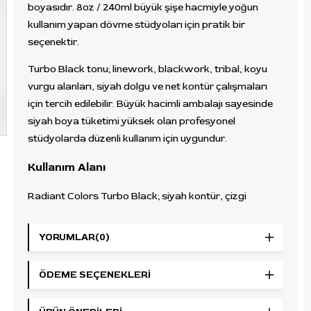
boyasıdır. 8oz / 240ml büyük şişe hacmiyle yoğun
kullanım yapan dövme stüdyoları için pratik bir
seçenektir.
Turbo Black tonu; linework, blackwork, tribal, koyu
vurgu alanları, siyah dolgu ve net kontür çalışmaları
için tercih edilebilir. Büyük hacimli ambalajı sayesinde
siyah boya tüketimi yüksek olan profesyonel
stüdyolarda düzenli kullanım için uygundur.
Kullanım Alanı
Radiant Colors Turbo Black; siyah kontür, çizgi
çalışmaları, blackwork, tribal tasarımlar, koyu
detaylar, siyah vurgu alanları ve dolgu çalışmalarında
YORUMLAR
(0)
kullanılabilir. Siyah pigment odaklı dövme uygulamaları
yapan dövme sanatçıları için uygun bir dövme
ÖDEME SEÇENEKLERI
boyasıdır.