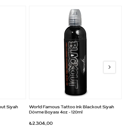
out Siyah
World Famous Tattoo Ink Blackout Siyah
World
Dövme Boyası 4oz - 120ml
Dövme
₺2.304,00
₺2.8